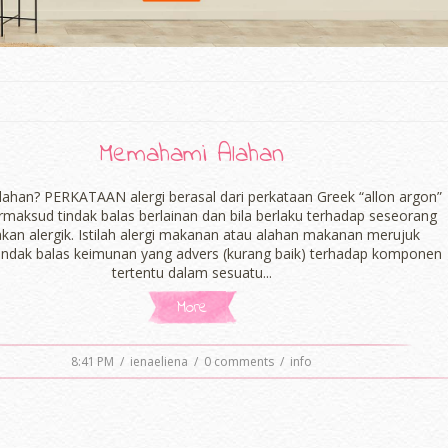
Memahami Alahan
Alahan? PERKATAAN alergi berasal dari perkataan Greek “allon argon”
rmaksud tindak balas berlainan dan bila berlaku terhadap seseorang
akan alergik. Istilah alergi makanan atau alahan makanan merujuk
indak balas keimunan yang advers (kurang baik) terhadap komponen
tertentu dalam sesuatu...
More
8:41 PM
/
ienaeliena
/
0 comments
/
info