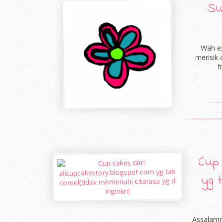
Su
Wah ex
merisik 
f
Cup 
yg 
Assalamm