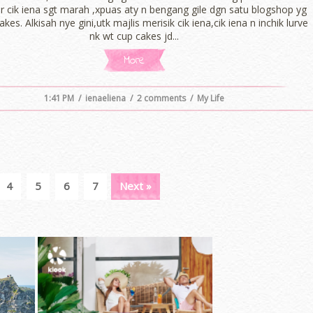
yer cik iena sgt marah ,xpuas aty n bengang gile dgn satu blogshop yg
akes. Alkisah nye gini,utk majlis merisik cik iena,cik iena n inchik lurve
nk wt cup cakes jd...
More
1:41 PM
/
ienaeliena
/
2 comments
/
My Life
4
5
6
7
Next »