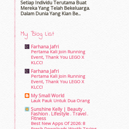
Setiap Individu Terutama Buat
Mereka Yang Telah Bekeluarga.
Dalam‍ Dunia Yang Kian Be...
My Blog List
Farhana Jafri
Pertama Kali Join Running
Event, Thank You LEGO X
KLCC!
Farhana Jafri
Pertama Kali Join Running
Event, Thank You LEGO X
KLCC!
My Small World
Lauk Pauk Untuk Dua Orang
Sunshine Kelly | Beauty .
Fashion . Lifestyle . Travel .
Fitness
Best New Apps Of 2026: 8
Fresh Downloads Worth Trying