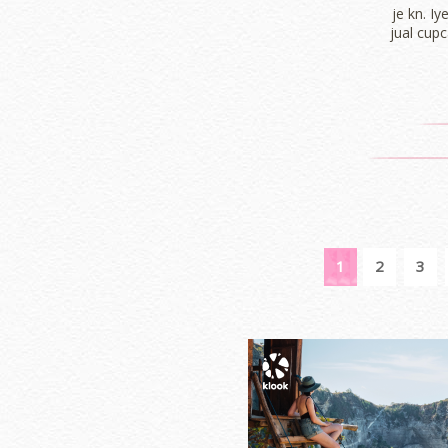
je kn. I
jual cupc
1
2
3