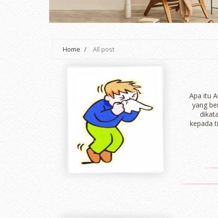
Home
/
All post
Apa itu 
yang be
dikat
kepada t