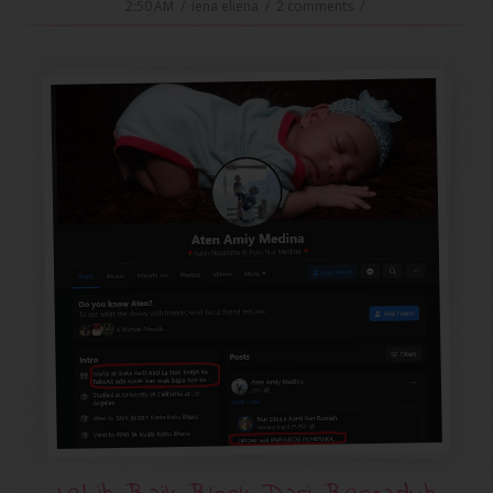
2:50 AM
/
iena eliena
/
2 comments
/