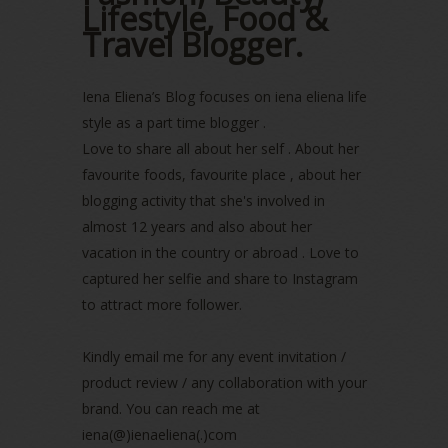
August 2022
(2)
Lifestyle, Food &
July 2022
(2)
Travel Blogger.
June 2022
(2)
May 2022
(2)
April 2022
(3)
Iena Eliena’s Blog focuses on iena eliena life
March 2022
(1)
style as a part time blogger .
December 2021
(1)
Love to share all about her self . About her
November 2021
(2)
favourite foods, favourite place , about her
October 2021
(1)
blogging activity that she's involved in
September 2021
(2)
almost 12 years and also about her
August 2021
(5)
vacation in the country or abroad . Love to
July 2021
(3)
June 2021
(7)
captured her selfie and share to Instagram
May 2021
(8)
to attract more follower.
April 2021
(8)
March 2021
(5)
Kindly email me for any event invitation /
February 2021
(11)
product review / any collaboration with your
January 2021
(11)
brand. You can reach me at
December 2020
(7)
iena(@)ienaeliena(.)com
November 2020
(5)