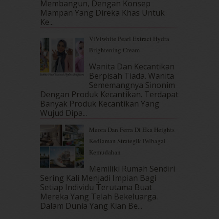
Membangun, Dengan Konsep
July 2017
(10)
Mampan Yang Direka Khas Untuk
June 2017
(19)
Ke...
May 2017
(14)
ViViwhite Pearl Extract Hydra
April 2017
(13)
Brightening Cream
March 2017
(14)
February 2017
(8)
Wanita Dan Kecantikan
January 2017
(11)
Berpisah Tiada. Wanita
Sememangnya Sinonim
December 2016
(15)
Dengan Produk Kecantikan. Terdapat
November 2016
(14)
Banyak Produk Kecantikan Yang
October 2016
(22)
Wujud Dipa...
September 2016
(20)
Meora Dan Ferra Di Eka Heights
August 2016
(19)
Kediaman Strategik Pelbagai
July 2016
(11)
Kemudahan
June 2016
(30)
May 2016
(16)
Memiliki Rumah Sendiri
April 2016
(7)
Sering Kali Menjadi Impian Bagi
March 2016
(18)
Setiap Individu Terutama Buat
Mereka Yang Telah Bekeluarga.
February 2016
(11)
Dalam‍ Dunia Yang Kian Be...
January 2016
(9)