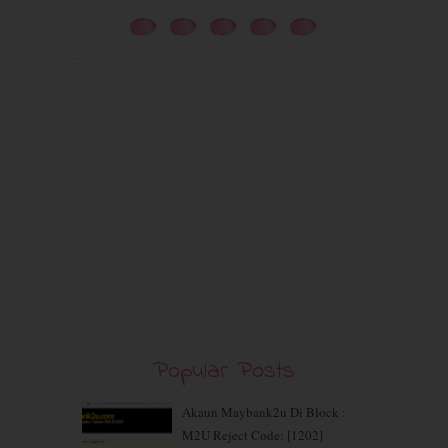
October 2020
(5)
September 2020
(9)
August 2020
(9)
July 2020
(7)
June 2020
(8)
May 2020
(9)
April 2020
(13)
March 2020
(8)
February 2020
(9)
January 2020
(9)
December 2019
(7)
November 2019
(7)
October 2019
(5)
September 2019
(7)
August 2019
(5)
July 2019
(10)
Popular Posts
June 2019
(2)
May 2019
(9)
Akaun Maybank2u Di Block :
April 2019
(5)
M2U Reject Code: [1202]