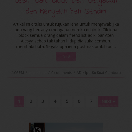
Lebih Baik Block Dari Bergaduh
dan Menyakiti hati Sendiri
Artikel ini ditulis untuk rujukan iena untuk menjawab jika
ada yang bertanya mengapa mereka di block. Cik iena
block semua orang dalam friend list adik ipar Aten
Alesya sebab tak tahan hidup dia suka cemburu
membabi buta. Segala apa iena post nak ambil tau....
More
4:06 PM
/
iena eliena
/
0 comments
/
ADik IparKu Kuat Cemburu
1
2
3
4
5
6
7
Next »