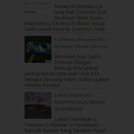
March 2019
(3)
Malam Ni Semasa Cik
February 2019
(4)
Iena Nak Transfer Duit
January 2019
(4)
Ke Akaun Bank Islam ,
December 2018
(6)
Maybank2u Cik Iena Di Block Sebab
November 2018
(7)
Salah Jawab Security Question. Soal...
October 2018
(5)
Cara Bersugi, Menyimpan Dan
September 2018
(4)
Membuang | Miswak Cutter Case
August 2018
(5)
July 2018
(4)
Bersiwak Atau Lebih
Dikenali Dengan
June 2018
(6)
Bersugi Kini Jarang-
May 2018
(13)
Jarang Sekali Dilakukan Oleh Kita
April 2018
(7)
Sebagai Seorang Islam. Ia Merupakan
March 2018
(10)
Amalan Rasulul...
February 2018
(7)
LAMAN SENDAYAN 2 -
January 2018
(13)
KEHIDUPAN IDEAL DENGAN
December 2017
(12)
NILAI TERBAIK
November 2017
(7)
October 2017
(11)
Laman Sendayan 2
September 2017
(15)
Terletak Di Bandar Sri Sendayan,
Sebuah Bandar Yang Semakin Pesat
August 2017
(5)