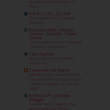
Mother’s Prayer) After 26
January 2014
(2)
Years
December 2013
(15)
R A W L I N S _ G L A M
November 2013
(1)
The Devil's Mouth [Movie
July 2012
(6)
Review]
June 2012
(31)
Sunshine Kelly | Beauty .
May 2012
(87)
Fashion . Lifestyle . Travel .
April 2012
(155)
Fitness
Top Benefits Of Non-Invasive
March 2012
(104)
Skincare Treatments
February 2012
(10)
Tiara Saphire
January 2012
(10)
Drama Bulan Henti Bicara
December 2011
(16)
(Astro Ria)
November 2011
(18)
Enchanted Life Begins
October 2011
(5)
ABARO Lancar Kasut ABARO
September 2011
(7)
Takraw, Sokong Skuad Sepak
August 2011
(11)
Takraw Selangor Ke SUKMA
June 2011
(9)
2026
May 2011
(6)
Aerill.com™ | Lifestyle
Blogger
April 2011
(7)
Review Filem : Spider-Man:
March 2011
(9)
Brand New Day (2026)