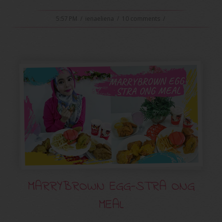
5:57 PM
/
ienaeliena
/
10 comments
/
MARRYBROWN EGG-STRA ONG
MEAL