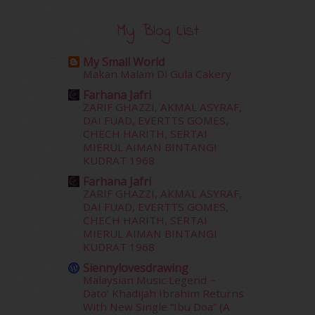
December 2015
(23)
November 2015
(26)
My Blog List
October 2015
(32)
September 2015
(29)
My Small World
August 2015
(23)
Makan Malam Di Gula Cakery
July 2015
(14)
Farhana Jafri
June 2015
(46)
ZARIF GHAZZI, AKMAL ASYRAF,
May 2015
(30)
DAI FUAD, EVERTTS GOMES,
April 2015
(39)
CHECH HARITH, SERTAI
MIERUL AIMAN BINTANGI
March 2015
(56)
KUDRAT 1968
February 2015
(49)
January 2015
(35)
Farhana Jafri
ZARIF GHAZZI, AKMAL ASYRAF,
December 2014
(23)
DAI FUAD, EVERTTS GOMES,
November 2014
(26)
CHECH HARITH, SERTAI
October 2014
(18)
MIERUL AIMAN BINTANGI
September 2014
(56)
KUDRAT 1968
August 2014
(22)
Siennylovesdrawing
July 2014
(19)
Malaysian Music Legend ~
June 2014
(19)
Dato’ Khadijah Ibrahim Returns
With New Single “Ibu Doa” (A
May 2014
(3)