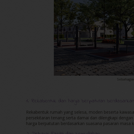
Sebahagian
1. Rekabentuk dan harga berpatutan berdasarka
Rekabentuk rumah yang selesa, moden beserta kawasan
persekitaran tenang serta damai dan dilengkapi dengan
harga berpatutan berdasarkan suasana pasaran masa ki