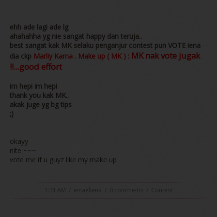
ehh ade lagi ade lg
ahahahha yg nie sangat happy dan teruja..
best sangat kak MK selaku penganjur contest pun VOTE iena
MK nak vote jugak
dia ckp
Marliy Kama . Make up ( MK ) :
!!...good effort
im hepi im hepi
thank you kak MK..
akak juge yg bg tips
;)
okayy
nite ~~~
vote me if u guyz like my make up
1:31 AM
/
ienaeliena
/
0 comments
/
Contest