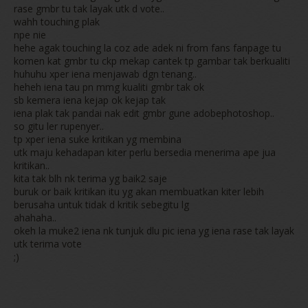
rase gmbr tu tak layak utk d vote..
wahh touching plak
npe nie
hehe agak touching la coz ade adek ni from fans fanpage tu
komen kat gmbr tu ckp mekap cantek tp gambar tak berkualiti
huhuhu xper iena menjawab dgn tenang..
heheh iena tau pn mmg kualiti gmbr tak ok
sb kemera iena kejap ok kejap tak
iena plak tak pandai nak edit gmbr gune adobephotoshop..
so gitu ler rupenyer..
tp xper iena suke kritikan yg membina
utk maju kehadapan kiter perlu bersedia menerima ape jua
kritikan..
kita tak blh nk terima yg baik2 saje
buruk or baik kritikan itu yg akan membuatkan kiter lebih
berusaha untuk tidak d kritik sebegitu lg
ahahaha..
okeh la muke2 iena nk tunjuk dlu pic iena yg iena rase tak layak
utk terima vote
;)