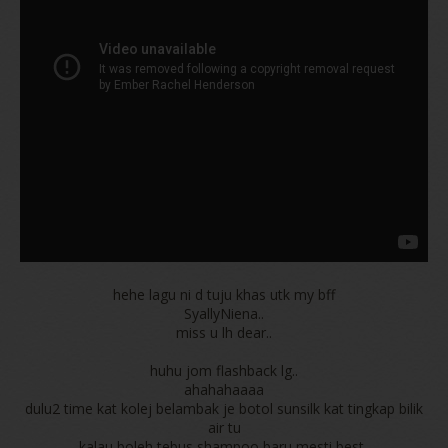
hehe lagu ni d tuju khas utk my bff
SyallyNiena..
miss u lh dear..
huhu jom flashback lg..
ahahahaaaa
dulu2 time kat kolej belambak je botol sunsilk kat tingkap bilik
air tu
kalau boleh tebus shampoo baru mesti best..