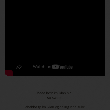
haaa best kn iklan nie..
so sweet..
ahahha tp kn iklan yg paling iena suke