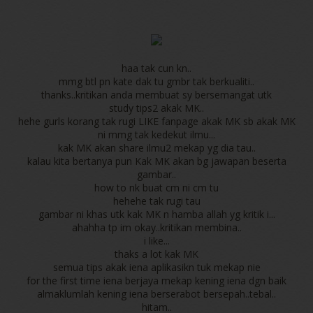
haa tak cun kn..
mmg btl pn kate dak tu gmbr tak berkualiti..
thanks..kritikan anda membuat sy bersemangat utk
study tips2 akak MK..
hehe gurls korang tak rugi LIKE fanpage akak MK sb akak MK
ni mmg tak kedekut ilmu...
kak MK akan share ilmu2 mekap yg dia tau..
kalau kita bertanya pun Kak MK akan bg jawapan beserta
gambar..
how to nk buat cm ni cm tu
hehehe tak rugi tau
gambar ni khas utk kak MK n hamba allah yg kritik i...
ahahha tp im okay..kritikan membina..
i like...
thaks a lot kak MK
semua tips akak iena aplikasikn tuk mekap nie
for the first time iena berjaya mekap kening iena dgn baik
almaklumlah kening iena berserabot bersepah..tebal..
hitam..