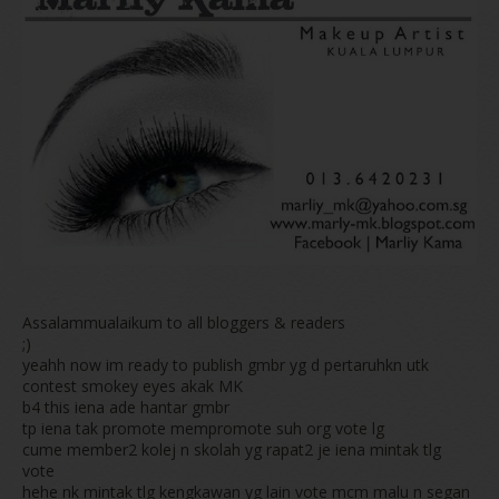
Assalammualaikum to all bloggers & readers
;)
yeahh now im ready to publish gmbr yg d pertaruhkn utk
contest smokey eyes akak MK
b4 this iena ade hantar gmbr
tp iena tak promote mempromote suh org vote lg
cume member2 kolej n skolah yg rapat2 je iena mintak tlg
vote
hehe nk mintak tlg kengkawan yg lain vote mcm malu n segan