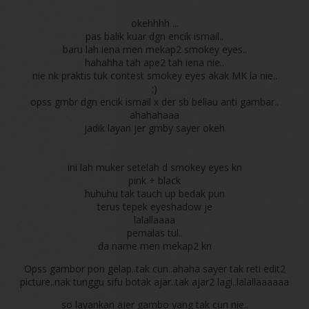
okehhhh ...
pas balik kuar dgn encik ismail..
baru lah iena men mekap2 smokey eyes..
hahahha tah ape2 tah iena nie..
nie nk praktis tuk contest smokey eyes akak MK la nie..
;)
opss gmbr dgn encik ismail x der sb beliau anti gambar..
ahahahaaa
jadik layan jer gmby sayer okeh
ini lah muker setelah d smokey eyes kn
pink + black
huhuhu tak tauch up bedak pun
terus tepek eyeshadow je
lalallaaaa
pemalas tul..
da name men mekap2 kn
Opss gambor pon gelap..tak cun..ahaha sayer tak reti edit2
picture..nak tunggu sifu botak ajar..tak ajar2 lagi..lalallaaaaaa
so layankan ajer gambo yang tak cun nie..