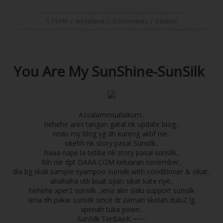
5:19 PM
/
ienaeliena
/
0 comments
/
Contest
You Are My SunShine-SunSilk
Assalammualaikum..
hehehe arini tangan gatal nk update blog..
rindu my blog yg dh kureng aktif nie..
okehh nk story pasal Sunsilk..
haaa nape la tetibe nk story pasal sunsilk..
Bln nie dpt DARA.COM keluaran november..
dia bg skali sample syampoo sunsilk with conditioner & sikat..
ahahaha utk buat ujian sikat kate nye..
hehehe xper2 sunsilk ..iena akn slalu support sunsilk
iena dh pakai sunsilk since dr zaman skolah dulu2 lg
xpenah tuka pown..
SunSilk TerBAeK ~~~