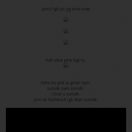
jum2 tgk pic yg iena snap
hah sikat pink lagi tu..
hehe itu jerk la gmbr nyer..
sunsilk owh sunsilk..
i love u sunsilk..
jom nk flashback tgk iklan sunsilk..