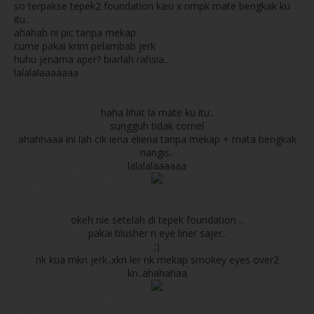
so terpakse tepek2 foundation kasi x nmpk mate bengkak ku
itu..
ahahah ni pic tanpa mekap
cume pakai krim pelambab jerk
huhu jenama aper? biarlah rahsia..
lalalalaaaaaaa
haha lihat la mate ku itu..
sungguh tidak comel
ahahhaaa ini lah cik iena eliena tanpa mekap + mata bengkak
nangis..
lalalalaaaaaa
okeh nie setelah di tepek foundation ..
pakai blusher n eye liner sajer..
;)
nk kua mkn jerk..xkn ler nk mekap smokey eyes over2
kn..ahahahaa