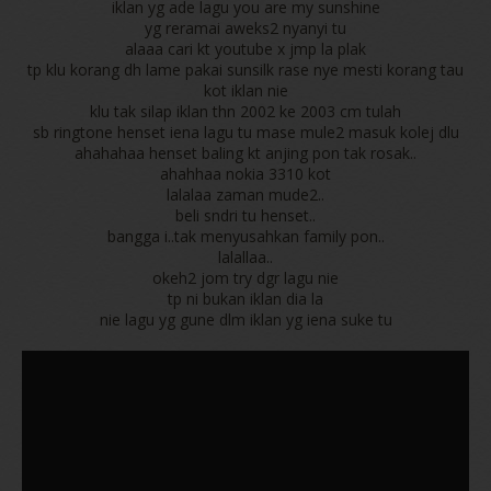
iklan yg ade lagu you are my sunshine
yg reramai aweks2 nyanyi tu
alaaa cari kt youtube x jmp la plak
tp klu korang dh lame pakai sunsilk rase nye mesti korang tau
kot iklan nie
klu tak silap iklan thn 2002 ke 2003 cm tulah
sb ringtone henset iena lagu tu mase mule2 masuk kolej dlu
ahahahaa henset baling kt anjing pon tak rosak..
ahahhaa nokia 3310 kot
lalalaa zaman mude2..
beli sndri tu henset..
bangga i..tak menyusahkan family pon..
lalallaa..
okeh2 jom try dgr lagu nie
tp ni bukan iklan dia la
nie lagu yg gune dlm iklan yg iena suke tu