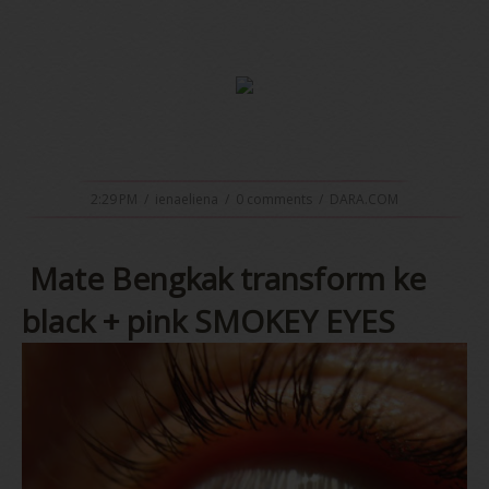
2:29 PM
/
ienaeliena
/
0 comments
/
DARA.COM
Mate Bengkak transform ke
black + pink SMOKEY EYES