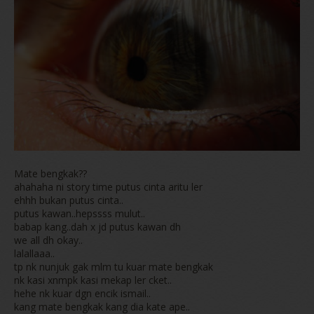
Mate bengkak??
ahahaha ni story time putus cinta aritu ler
ehhh bukan putus cinta..
putus kawan..hepssss mulut..
babap kang..dah x jd putus kawan dh
we all dh okay..
lalallaaa..
tp nk nunjuk gak mlm tu kuar mate bengkak
nk kasi xnmpk kasi mekap ler cket..
hehe nk kuar dgn encik ismail..
kang mate bengkak kang dia kate ape..