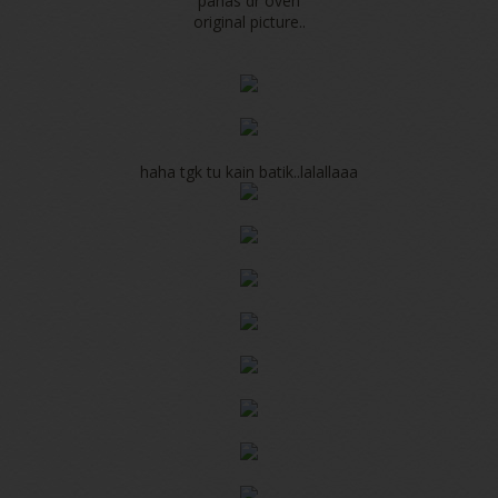
panas dr oven
original picture..
haha tgk tu kain batik..lalallaaa