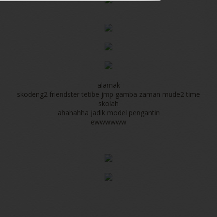
alamak
skodeng2 friendster tetibe jmp gamba zaman mude2 time
skolah
ahahahha jadik model pengantin
ewwwwww