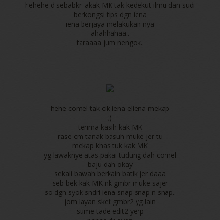
hehehe d sebabkn akak MK tak kedekut ilmu dan sudi
berkongsi tips dgn iena
iena berjaya melakukan nya
ahahhahaa..
taraaaa jum nengok..
hehe comel tak cik iena eliena mekap
;)
terima kasih kak MK
rase cm tanak basuh muke jer tu
mekap khas tuk kak MK
yg lawaknye atas pakai tudung dah comel
baju dah okay
sekali bawah berkain batik jer daaa
seb bek kak MK nk gmbr muke sajer
so dgn syok sndri iena snap snap n snap..
jom layan sket gmbr2 yg lain
sume tade edit2 yerp