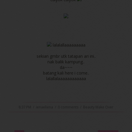
lalalallaaaaaaaaa
sekian gmbr utk tatapan ari ini..
nak balik kampung..
da~~~
batang kali here i come..
lalallalaaaaaaaaaaaa
8:37 PM
/
ienaeliena
/
0 comments
/
Beauty Make Over