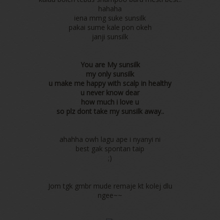
hahaha
iena mmg suke sunsilk
pakai sume kale pon okeh
janji sunsilk
You are My sunsilk
my only sunsilk
u make me happy with scalp in healthy
u never know dear
how much i love u
so plz dont take my sunsilk away..
ahahha owh lagu ape i nyanyi ni
best gak spontan taip
;)
Jom tgk gmbr mude remaje kt kolej dlu
ngee~~