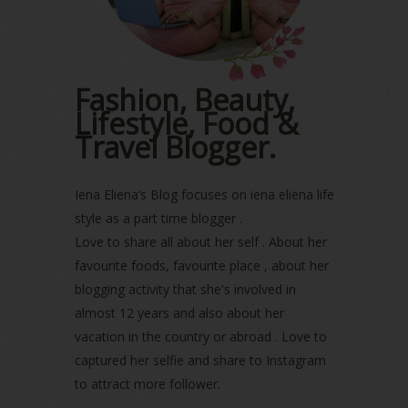
February 2023
(1)
January 2023
(1)
December 2022
(2)
November 2022
(2)
October 2022
(1)
Fashion, Beauty,
August 2022
(2)
Lifestyle, Food &
July 2022
(2)
Travel Blogger.
June 2022
(2)
May 2022
(2)
April 2022
(3)
Iena Eliena’s Blog focuses on iena eliena life
March 2022
(1)
style as a part time blogger .
December 2021
(1)
Love to share all about her self . About her
November 2021
(2)
favourite foods, favourite place , about her
October 2021
(1)
blogging activity that she's involved in
September 2021
(2)
almost 12 years and also about her
August 2021
(5)
vacation in the country or abroad . Love to
July 2021
(3)
June 2021
(7)
captured her selfie and share to Instagram
May 2021
(8)
to attract more follower.
April 2021
(8)