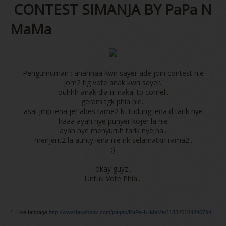
CONTEST SIMANJA BY PaPa N
MaMa
Pengumuman : ahahhaa kwn sayer ade join contest nie
jom2 tlg vote anak kwn sayer..
ouhhh anak dia ni nakal tp comel..
geram tgk phia nie..
asal jmp iena jer abes rame2 kt tudung iena d tarik nye
haaa ayah nye punyer kojer la nie
ayah nye menyuruh tarik nye ha..
menjerit2 la aunty iena nie nk selamatkn rama2..
;)
okay guyz..
Untuk Vote Phia...
1. Like fanpage
http://www.facebook.com/pages/PaPa-N-MaM
a/118320104846794