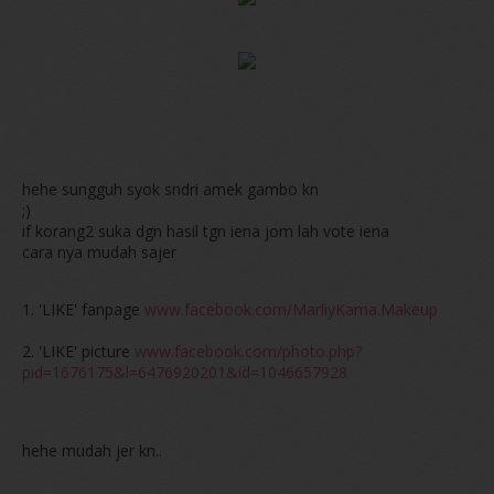
hehe sungguh syok sndri amek gambo kn
;)
if korang2 suka dgn hasil tgn iena jom lah vote iena
cara nya mudah sajer
1. 'LIKE' fanpage
www.facebook.com/MarliyKama.Makeup
2. 'LIKE' picture
www.facebook.com/photo.php?
pid=1676175&l=6476920201&id=1046657928
hehe mudah jer kn..