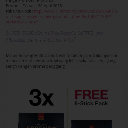
Harga Promosi : RM40.85
Promosi Tamat : 30 April 2018
Klik untuk beli :
http://www.11street.my/productdetail/bundle-
of-3-super-essenso-microground-coffee-3in1-63214847?
prdNo=63214847
SUPER ESSENSO MICROGROUND COFFEE 2IN1
[BUNDLE OF 3 + FREE 8S PACK]
Minuman yang lembut dan berkrim tanpa gula. Gabungan ini
menarik minat pencinta kopi yang lebih suka rasa kopi yang
sengit dengan aroma panggang.