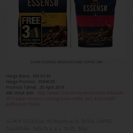
SUPER ESSENSO MICROGROUND COFFEE 2IN1
Harga Biasa : RM 63.90
Harga Promosi : RM40.85
Promosi Tamat : 30 April 2018
Klik Untuk Beli :
http://www.11street.my/productdetail/bundle-
of-3-super-essenso-microground-coffee-2in1-63215268?
prdNo=63215268
SUPER ESSENSO MICROGROUND BLACK COFFEE
COLOMBIAN BLEND X 3 + TOTE BAG