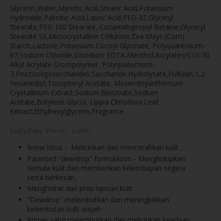
Glycerin,Water,Myristic Acid,Stearic Acid,Potassium
Hydroxide,Palmitic Acid,Lauric Acid,PEG-32,Glyceryl
Stearate,PEG-100 Stearate, Cocamidopropyl Betaine,Glyceryl
Stearate SE,Microcrystalline Cellulose,Zea Mays (Corn)
Starch,Lactose,Potassium Cocoyl Glycinate, Polyquaternium-
67,Sodium Chloride,Disodium EDTA,Menthol,Acrylates/C10-30
Alkyl Acrylate Crosspolymer, Polyquaternium-
7,Fructooligosaccharides,Saccharide Hydrolysate,Pullulan,1,2-
Hexanediol,Tocopheryl Acetate, Mesembryanthemum
Crystallinum Extract,Sodium Benzoate,Sodium
Acetate,Butylene Glycol, Lippia Citriodora Leaf
Extract,Ethylhexylglycerin,Fragrance
Kelebihan Primer Water
Snow lotus - Melicinkan dan mencerahkan kulit .
Patented "dewdrop" formulation - Menghidupkan
semula kulit dan memberikan kelembapan segera
serta berkesan.
Menghidrat dan prep lapisan kulit
"Dewdrop" melembutkan dan meningkatkan
kelembutan kulit wajah
Primer yang melembutkan dan melicinkan keadaan