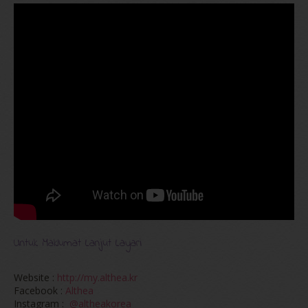
Untuk Maklumat Lanjut Layari
Website :
http://my.althea.kr
Facebook :
Althea
Instagram :
@altheakorea