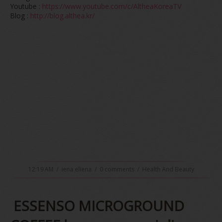
Youtube :
https://www.youtube.com/c/AltheaKoreaTV
Blog :
http://blog.althea.kr/
12:19 AM
/
iena eliena
/
0 comments
/
Health And Beauty
ESSENSO MICROGROUND