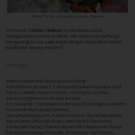
Althea The Bare Essentials Contour Cleanser
Pembersih
Contour Cleanser
ini membantu untuk
menggalakkan peredaran darah, dan seterusnya berfungsi
mengurangkan size pada wajah dengan menjadikan bentuk
wajah lebih lansing atau kecil.
Kandungan
Water,Propanediol,Diphenylsiloxy Phenyl
Trimethicone,Alcohol,1,2-Hexanediol,Salvia Hispanica Seed
Extract,Centella Asiatica Extract, Houttuynia Cordata
Extract,Acrylates/C10-30 Alkyl Acrylate
Crosspolymer,Tromethamine,Betaine,Fructooligosaccharides,
Saccharide Hydrolysate,Xanthan
Gum,Ethylhexylglycerin,Pullulan,Butylene Glycol,Dipropylene
Glycol,Salvia Officinalis (Sage) Leaf Extract, Saussurea
Involucrata Extract,Chamomilla Recutita (Matricaria) Flower
Extract,Rosmarinus Officinalis (Rosemary) Leaf Extract,