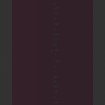
n
G9
Ski
n
Fir
st
Lip
Sti
ck
#0
5
Vin
tag
e
Re
d
G9
Ski
n
Fir