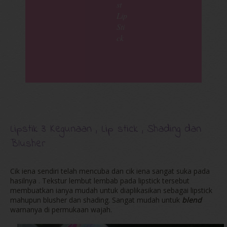
st
Lip
Sti
ck
Lipstik 3 Kegunaan , Lip stick , Shading dan
Blusher
Cik iena sendiri telah mencuba dan cik iena sangat suka pada
hasilnya . Tekstur lembut lembab pada lipstick tersebut
membuatkan ianya mudah untuk diaplikasikan sebagai lipstick
mahupun blusher dan shading. Sangat mudah untuk
blend
warnanya di permukaan wajah.