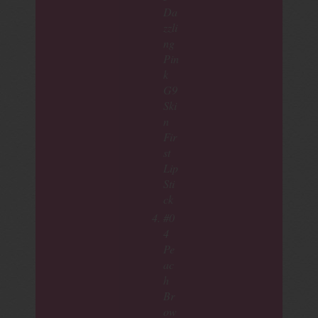
Da
zzli
ng
Pin
k
G9
Ski
n
Fir
st
Lip
Sti
ck
#0
4
Pe
ac
h
Br
ow