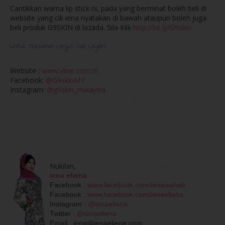
Cantikkan warna lip stick ni, pada yang berminat boleh beli di
website yang cik iena nyatakan di bawah ataupun boleh juga
beli produk G9SKIN di lazada. Sila Klik
http://bit.ly/G9skin
Untuk Maklumat Lanjut Sila Layari
Website :
www.vline.com.m
Facebook:
@G9skinMY
Instagram:
@g9skin_malaysia
Nukilan,
iena eliena
Facebook :
www.facebook.com/ienawahab
Facebook :
www.facebook.com/ienaeliena
Instagram :
@ienaeliena
Twitter :
@ienaeliena
Email : iena@ienaeliena.com