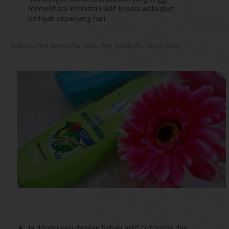
memelihara kesihatan kulit kepala walaupun
berhijab sepanjang hari.
Syampu Anti Kelemumur atau Anti Dandruff (Botol Hijau)
Ia diformulasi dengan bahan aktif Octopirox dan