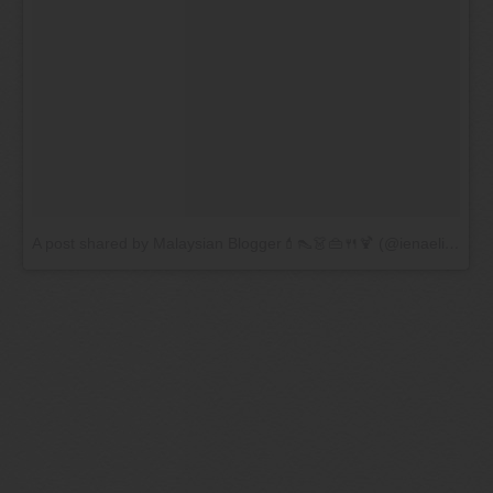
A post shared by Malaysian Blogger💄👠👗👜🍴🍹 (@ienaeliena)
o