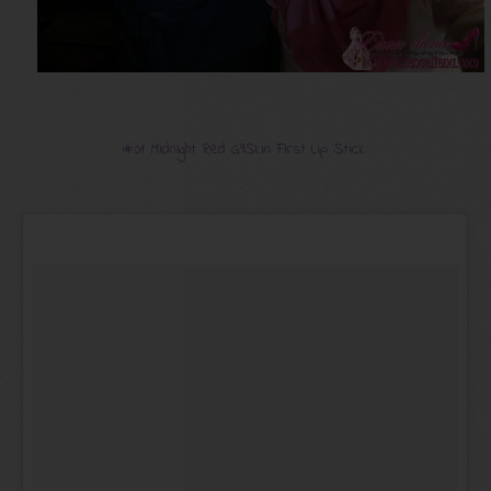
#01 Midnight Red G9Skin First Lip Stick