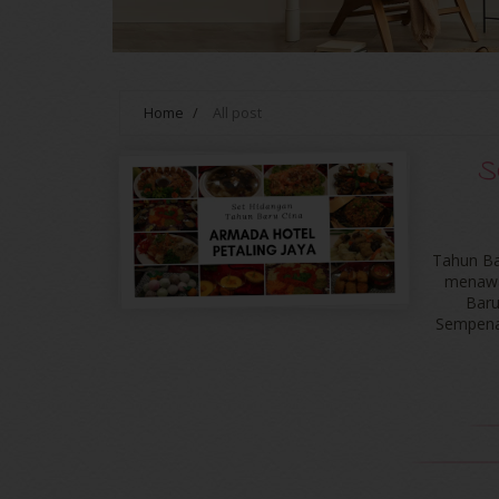
Home
/
All post
S
Tahun Ba
menawa
Baru
Sempena 