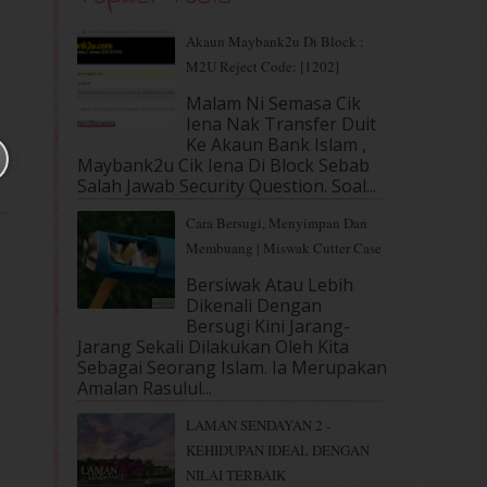
Akaun Maybank2u Di Block :
M2U Reject Code: [1202]
Malam Ni Semasa Cik
Iena Nak Transfer Duit
Ke Akaun Bank Islam ,
Maybank2u Cik Iena Di Block Sebab
Salah Jawab Security Question. Soal...
Cara Bersugi, Menyimpan Dan
Membuang | Miswak Cutter Case
Bersiwak Atau Lebih
Dikenali Dengan
Bersugi Kini Jarang-
Jarang Sekali Dilakukan Oleh Kita
Sebagai Seorang Islam. Ia Merupakan
Amalan Rasulul...
LAMAN SENDAYAN 2 -
KEHIDUPAN IDEAL DENGAN
NILAI TERBAIK