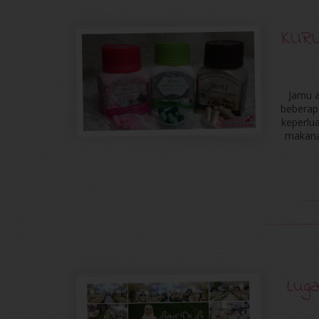
KUR
Jamu a
beberap
keperlu
makana
Lug