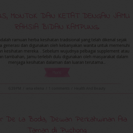
US, MONTOK DAN KETAT DENGAN JAMU
RAHSIA BIDAN KAMPUNG.
dalah ramuan herba kesihatan tradisional yang telah dikenal sejak
a generasi dan digunakan oleh kebanyakan wanita untuk memenuhi
an kesihatan mereka. . Sebelum wujudnya pelbagai supplement atau
n tambahan, Jamu terlebih dulu digunakan oleh masyarakat dalam
menjaga kesihatan dalaman dan luaran terutama...
More
6:39 PM
/
iena eliena
/
1 comments
/
Health And Beauty
ar De La Boda, Dewan Perkahwinan Ala
Taman di Puchong