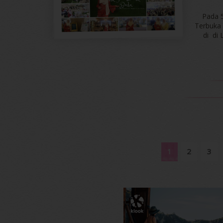
Pada 5
Terbuka
di di
1
2
3