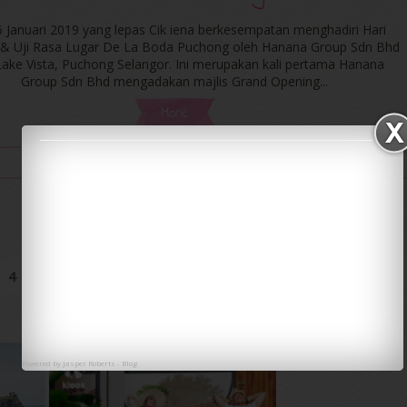
 Januari 2019 yang lepas Cik iena berkesempatan menghadiri Hari
 & Uji Rasa Lugar De La Boda Puchong oleh Hanana Group Sdn Bhd
 Lake Vista, Puchong Selangor. Ini merupakan kali pertama Hanana
Group Sdn Bhd mengadakan majlis Grand Opening...
More
10:48 PM
/
iena eliena
/
0 comments
/
info
4
5
6
7
Next »
Powered by
Jasper Roberts
-
Blog