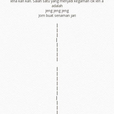
iena kan kan. Salah satu yang menjadi kegaman cik ien a
adalah
jeng jeng jeng
Jom buat senaman jari
|
|
|
|
|
|
|
|
|
|
|
|
|
|
|
|
|
|