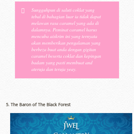
Sungguhpun di saluti coklat yang
tebal di bahagian luar ia tidak dapat
melawan rasa caramel yang ada di
dalamnya. Peminat caramel harus
mencuba aiskrim ini yang ternyata
akan memberikan pengalaman yang
berbeza buat anda dengan gigitan
caramel beserta coklat dan kepingan
badam yang pasti membuat and
ateruja dan teruja yeay.
5. The Baron of The Black Forest