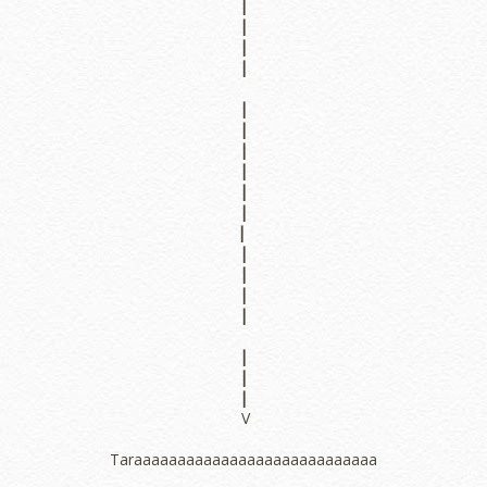
|
|
|
|
|
|
|
|
|
|
|
|
|
|
|
|
|
|
V
Taraaaaaaaaaaaaaaaaaaaaaaaaaaaa