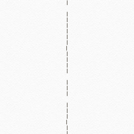
|
|
|
|
|
|
|
|
|
|
|
|
|
|
|
|
|
|
|
Powered by
Jasper Roberts
-
Blog
|
|