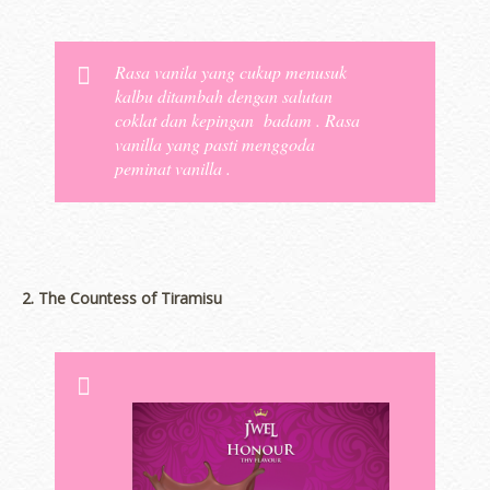
Rasa vanila yang cukup menusuk
kalbu ditambah dengan salutan
coklat dan kepingan badam . Rasa
vanilla yang pasti menggoda
peminat vanilla .
2. The Countess of Tiramisu