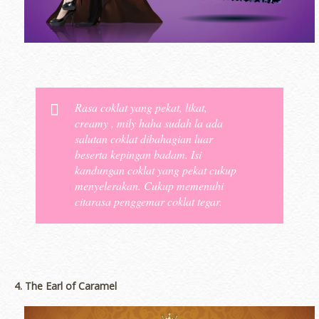
Rasa coklat yang pekat, likat,
creamy , mily haha sudah la ada
salutan coklat dibahagian luar
beserta kepingan badam. Isi
kandungan coklat yang pekat cukup
menyelerakan. Cukup memenuhi
citarasa penggemar coklat tegar.
4. The Earl of Caramel