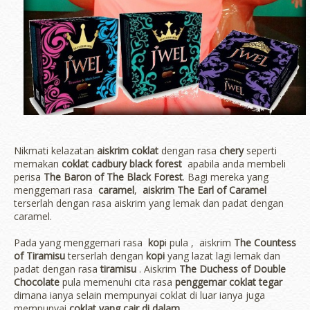
Nikmati kelazatan
aiskrim coklat
dengan rasa
chery
seperti
memakan
coklat cadbury black forest
apabila anda membeli
perisa
The Baron of The Black Forest
. Bagi mereka yang
menggemari rasa
caramel
,
aiskrim The Earl of Caramel
terserlah dengan rasa aiskrim yang lemak dan padat dengan
caramel.
Pada yang menggemari rasa
kop
i pula , aiskrim
The Countess
of Tiramisu
terserlah dengan
kopi
yang lazat lagi lemak dan
padat dengan rasa
tiramisu
. Aiskrim
The Duchess of Double
Chocolate
pula memenuhi cita rasa
penggemar coklat tegar
dimana ianya selain mempunyai coklat di luar ianya juga
mempunyai
coklat yang cair di dalam
.