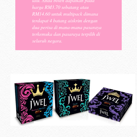
lalu. Anda boleh dapatkan pada
harga RM3.70 sebatang atau
RM14.60 untuk multipack dimana
terdapat 4 batang aiskrim dengan
dua perisa di mana-mana pasaraya
terkemuka dan pasaraya terpilih di
seluruh negara.