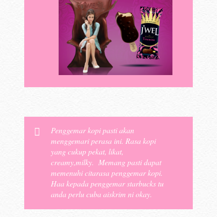
Penggemar kopi pasti akan
menggemari perasa ini. Rasa kopi
yang cukup pekat, likat,
creamy,milky. Memang pasti dapat
memenuhi citarasa penggemar kopi.
Haa kepada penggemar starbucks tu
anda perlu cuba aiskrim ni okay.