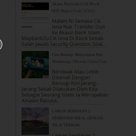
Akaun Maybank2u Di Block :
M2U Reject Code: [1202]
Malam Ni Semasa Cik
Iena Nak Transfer Duit
Ke Akaun Bank Islam ,
Maybank2u Cik Iena Di Block Sebab
Salah Jawab Security Question. Soal...
Cara Bersugi, Menyimpan Dan
Membuang | Miswak Cutter Case
Bersiwak Atau Lebih
Dikenali Dengan
Bersugi Kini Jarang-
Jarang Sekali Dilakukan Oleh Kita
Sebagai Seorang Islam. Ia Merupakan
Amalan Rasulul...
LAMAN SENDAYAN 2 -
KEHIDUPAN IDEAL DENGAN
NILAI TERBAIK
Laman Sendayan 2