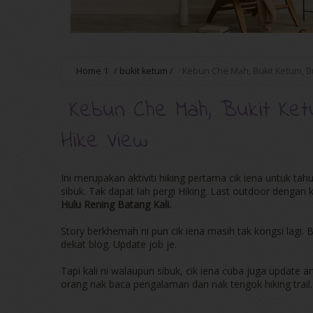
Home
1
/
bukit ketum
/
Kebun Che Mah, Bukit Ketum, B
Kebun Che Mah, Bukit Ket
Hike View
Ini merupakan aktiviti hiking pertama cik iena untuk t
sibuk. Tak dapat lah pergi Hiking. Last outdoor deng
Hulu Rening Batang Kali.
Story berkhemah ni pun cik iena masih tak kongsi lagi.
dekat blog. Update job je.
Tapi kali ni walaupun sibuk, cik iena cuba juga update art
orang nak baca pengalaman dan nak tengok hiking trail