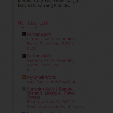
Mereka Yang Telah Bekeluarga.
Dalam‍ Dunia Yang Kian Be...
My Blog List
Farhana Jafri
Pertama Kali Join Running
Event, Thank You LEGO X
KLCC!
Farhana Jafri
Pertama Kali Join Running
Event, Thank You LEGO X
KLCC!
My Small World
Lauk Pauk Untuk Dua Orang
Sunshine Kelly | Beauty .
Fashion . Lifestyle . Travel .
Fitness
Best New Apps Of 2026: 8
Fresh Downloads Worth Trying