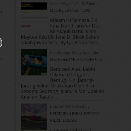
Akaun Maybank2u Di Block :
M2U Reject Code: [1202]
eh
Malam Ni Semasa Cik
Iena Nak Transfer Duit
Ke Akaun Bank Islam ,
Maybank2u Cik Iena Di Block Sebab
Salah Jawab Security Question. Soal...
Cara Bersugi, Menyimpan Dan
g
Membuang | Miswak Cutter Case
Bersiwak Atau Lebih
Dikenali Dengan
Bersugi Kini Jarang-
Jarang Sekali Dilakukan Oleh Kita
Sebagai Seorang Islam. Ia Merupakan
Amalan Rasulul...
LAMAN SENDAYAN 2 -
KEHIDUPAN IDEAL DENGAN
NILAI TERBAIK
-
Laman Sendayan 2