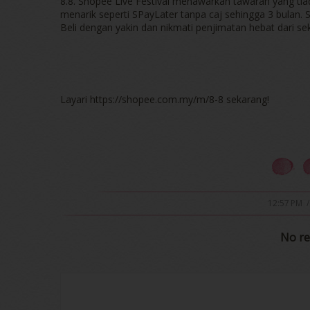
8.8. Shopee Live Festival menawarkan tawaran yang ti
menarik seperti SPayLater tanpa caj sehingga 3 bulan.
Beli dengan yakin dan nikmati penjimatan hebat dari se
Layari https://shopee.com.my/m/8-8 sekarang!
12:57 PM
/
No re