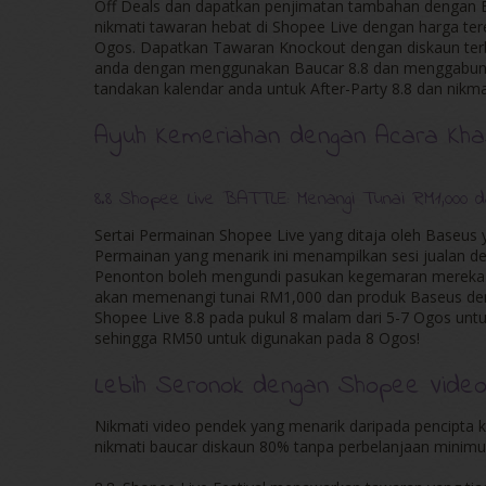
Off Deals dan dapatkan penjimatan tambahan dengan Bau
nikmati tawaran hebat di Shopee Live dengan harga te
Ogos. Dapatkan Tawaran Knockout dengan diskaun te
anda dengan menggunakan Baucar 8.8 dan menggabung
tandakan kalendar anda untuk After-Party 8.8 dan nikmat
Ayuh Kemeriahan dengan Acara Kha
8.8 Shopee Live BATTLE: Menangi Tunai RM1,000
Sertai Permainan Shopee Live yang ditaja oleh Baseus 
Permainan yang menarik ini menampilkan sesi jualan de
Penonton boleh mengundi pasukan kegemaran mereka d
akan memenangi tunai RM1,000 dan produk Baseus den
Shopee Live 8.8 pada pukul 8 malam dari 5-7 Ogos un
sehingga RM50 untuk digunakan pada 8 Ogos!
Lebih Seronok dengan Shopee Vide
Nikmati video pendek yang menarik daripada pencipta 
nikmati baucar diskaun 80% tanpa perbelanjaan minimu