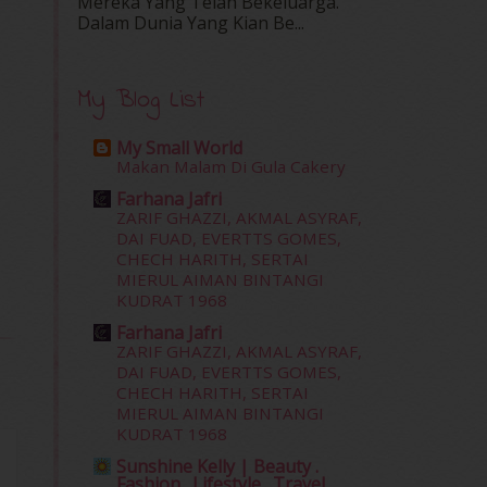
Mereka Yang Telah Bekeluarga.
Dalam‍ Dunia Yang Kian Be...
My Blog List
My Small World
Makan Malam Di Gula Cakery
Farhana Jafri
ZARIF GHAZZI, AKMAL ASYRAF,
DAI FUAD, EVERTTS GOMES,
CHECH HARITH, SERTAI
MIERUL AIMAN BINTANGI
KUDRAT 1968
Farhana Jafri
ZARIF GHAZZI, AKMAL ASYRAF,
DAI FUAD, EVERTTS GOMES,
CHECH HARITH, SERTAI
MIERUL AIMAN BINTANGI
KUDRAT 1968
Sunshine Kelly | Beauty .
Fashion . Lifestyle . Travel .