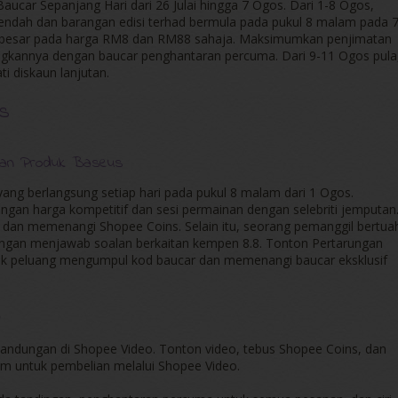
car Sepanjang Hari dari 26 Julai hingga 7 Ogos. Dari 1-8 Ogos,
rendah dan barangan edisi terhad bermula pada pukul 8 malam pada 
rbesar pada harga RM8 dan RM88 sahaja. Maksimumkan penjimatan
kannya dengan baucar penghantaran percuma. Dari 9-11 Ogos pula
i diskaun lanjutan.
s
 dan Produk Baseus
yang berlangsung setiap hari pada pukul 8 malam dari 1 Ogos.
ngan harga kompetitif dan sesi permainan dengan selebriti jemputan
an memenangi Shopee Coins. Selain itu, seorang pemanggil bertua
gan menjawab soalan berkaitan kempen 8.8. Tonton Pertarungan
tuk peluang mengumpul kod baucar dan memenangi baucar eksklusif
o
kandungan di Shopee Video. Tonton video, tebus Shopee Coins, dan
m untuk pembelian melalui Shopee Video.