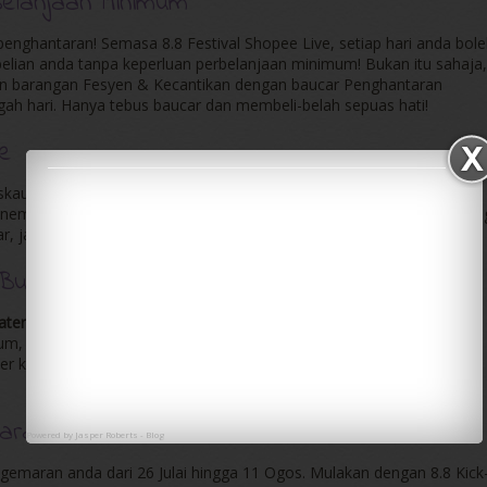
elanjaan Minimum
penghantaran! Semasa 8.8 Festival Shopee Live, setiap hari anda bol
ian anda tanpa keperluan perbelanjaan minimum! Bukan itu sahaja,
an barangan Fesyen & Kecantikan dengan baucar Penghantaran
gah hari. Hanya tebus baucar dan membeli-belah sepuas hati!
ve
diskaun sehingga 70% ke atas jenama dan penjual kegemaran anda
penemuan baru dan jimat banyak sambil menikmati strim langsung yan
, jadi anda boleh berjimat besar pada bulan ogos ini.
Bulan
ater
tanpa caj sehingga tiga bulan. Pengguna baharu boleh
um, sementara pengguna sedia ada boleh menikmati diskaun RM20
khas ini hanya tersedia pada 8.8, jadi anda boleh membeli lebih
aran Menarik
Powered by
Jasper Roberts
-
Blog
gemaran anda dari 26 Julai hingga 11 Ogos. Mulakan dengan 8.8 Kick