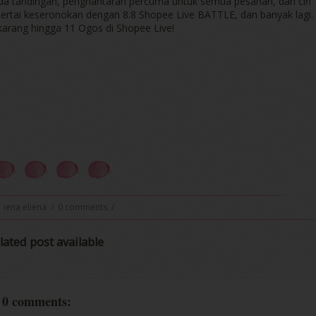
ada tandingan, penghantaran percuma untuk semua pesanan, dan ciri
 Sertai keseronokan dengan 8.8 Shopee Live BATTLE, dan banyak lagi.
karang hingga 11 Ogos di Shopee Live!
iena eliena
/
0 comments
/
lated post available
0 comments: