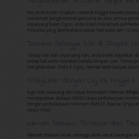
Penghantaran Percuma Tanpa Perb
Kini anda boleh Ucapkan selamat tinggal kepada yuran 
menikmati penghantaran percuma ke atas semua pembel
sepanjang bulan Ogos, anda boleh menikmati pembeli
Percuma yang diperbaharui setiap hari pada jam 12 ten
Diskaun Sehingga 70% di Shopee Li
Setiap hari dan sepanjang hari, anda boleh dapatkan 
setiap kali anda membeli melalui Shopee Live. Temui 
menghiburkan. Pada 8 Ogos, nikmati lebih banyak baucar
SPayLater dengan Caj 0% Hingga 3 
Ingin beli sekarang dan bayar kemudian? Nikmati
SPayL
mendapatkan diskaun RM20 tanpa perbelanjaan minim
dengan perbelanjaan minimum RM130. Baucar SPayLater 
tanpa risau!
Nikmati Diskaun Terbesar dan Taw
Nikmati diskaun besar sehingga 80% untuk barangan ke