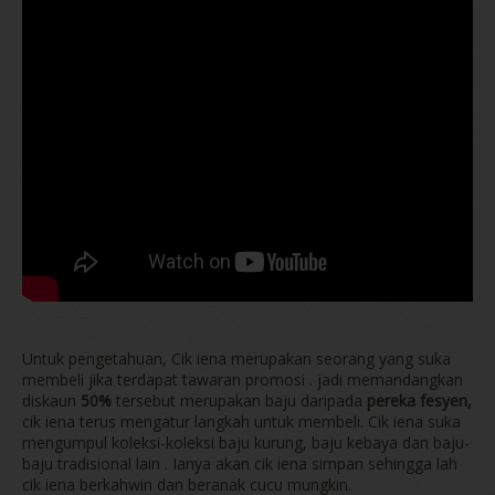
Untuk pengetahuan, Cik iena merupakan seorang yang suka
membeli jika terdapat tawaran promosi . jadi memandangkan
diskaun
50%
tersebut merupakan baju daripada
pereka fesyen,
cik iena terus mengatur langkah untuk membeli. Cik iena suka
mengumpul koleksi-koleksi baju kurung, baju kebaya dan baju-
baju tradisional lain . Ianya akan cik iena simpan sehingga lah
cik iena berkahwin dan beranak cucu mungkin.