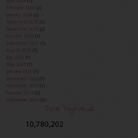
April 2026
(1)
February 2026
(2)
January 2026
(2)
December 2025
(1)
November 2025
(2)
October 2025
(1)
September 2025
(1)
August 2025
(1)
July 2025
(1)
May 2025
(1)
January 2025
(1)
December 2024
(1)
November 2024
(1)
October 2024
(2)
September 2024
(2)
August 2024
(2)
Total Pageviews
June 2024
(2)
May 2024
(5)
10,780,202
April 2024
(3)
March 2024
(3)