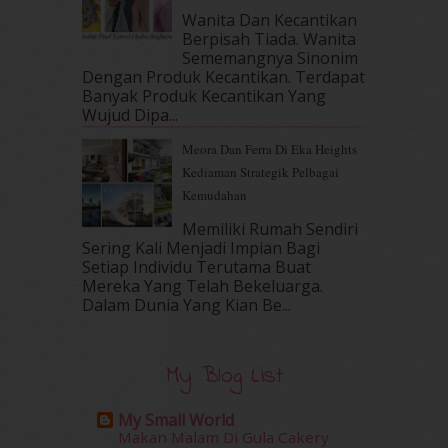
March 2017
(14)
Wanita Dan Kecantikan
Berpisah Tiada. Wanita
February 2017
(8)
Sememangnya Sinonim
January 2017
(11)
Dengan Produk Kecantikan. Terdapat
December 2016
(15)
Banyak Produk Kecantikan Yang
November 2016
(14)
Wujud Dipa...
October 2016
(22)
Meora Dan Ferra Di Eka Heights
September 2016
(20)
Kediaman Strategik Pelbagai
August 2016
(19)
Kemudahan
July 2016
(11)
June 2016
(30)
Memiliki Rumah Sendiri
May 2016
(16)
Sering Kali Menjadi Impian Bagi
Setiap Individu Terutama Buat
April 2016
(7)
Mereka Yang Telah Bekeluarga.
March 2016
(18)
Dalam‍ Dunia Yang Kian Be...
February 2016
(11)
January 2016
(9)
December 2015
(23)
My Blog List
November 2015
(26)
October 2015
(32)
My Small World
September 2015
(29)
Makan Malam Di Gula Cakery