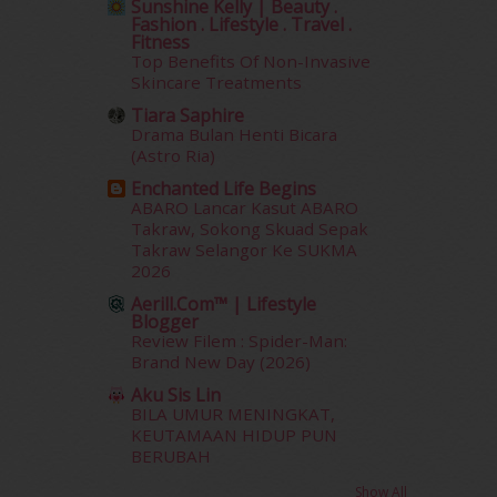
Sunshine Kelly | Beauty .
June 2012
(31)
Fashion . Lifestyle . Travel .
Fitness
May 2012
(87)
Top Benefits Of Non-Invasive
April 2012
(155)
Skincare Treatments
March 2012
(104)
Tiara Saphire
February 2012
(10)
Drama Bulan Henti Bicara
January 2012
(10)
(Astro Ria)
December 2011
(16)
Enchanted Life Begins
November 2011
(18)
ABARO Lancar Kasut ABARO
October 2011
(5)
Takraw, Sokong Skuad Sepak
September 2011
(7)
Takraw Selangor Ke SUKMA
2026
August 2011
(11)
June 2011
(9)
Aerill.com™ | Lifestyle
Blogger
May 2011
(6)
Review Filem : Spider-Man:
April 2011
(7)
Brand New Day (2026)
March 2011
(9)
Aku Sis Lin
February 2011
(5)
BILA UMUR MENINGKAT,
January 2011
(15)
KEUTAMAAN HIDUP PUN
December 2010
(14)
BERUBAH
November 2010
(29)
Show All