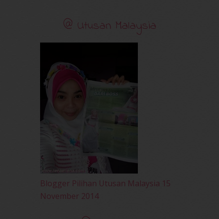
October 2010
(30)
September 2010
(38)
@ Utusan Malaysia
August 2010
(42)
July 2010
(31)
June 2010
(32)
May 2010
(52)
April 2010
(65)
March 2010
(92)
February 2010
(89)
January 2010
(68)
December 2009
(33)
November 2009
(2)
Blogger Pilihan Utusan Malaysia 15
November 2014