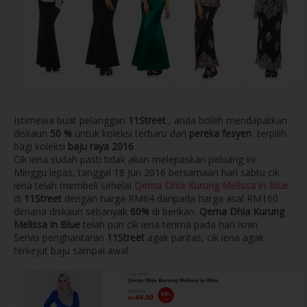
Istimewa buat pelanggan
11Street
, anda boleh mendapatkan
diskaun
50 %
untuk koleksi terbaru dari
pereka fesyen
terpilih
bagi koleksi
baju raya 2016
.
Cik iena sudah pasti tidak akan melepaskan peluang ini .
Minggu lepas, tanggal 18 Jun 2016 bersamaan hari sabtu cik
iena telah membeli sehelai
Qerna Dhia Kurung Melissa in Blue
di
11Street
dengan harga RM64 daripada harga asal RM160
dimana diskaun sebanyak
60%
di berikan.
Qerna Dhia Kurung
Melissa in Blue
telah pun cik iena terima pada hari isnin .
Servis penghantaran
11Street
agak pantas, cik iena agak
terkejut baju sampai awal.