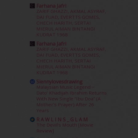
August 2015
(23)
Farhana Jafri
July 2015
(14)
ZARIF GHAZZI, AKMAL ASYRAF,
June 2015
(46)
DAI FUAD, EVERTTS GOMES,
May 2015
(30)
CHECH HARITH, SERTAI
MIERUL AIMAN BINTANGI
April 2015
(39)
KUDRAT 1968
March 2015
(56)
Farhana Jafri
February 2015
(49)
ZARIF GHAZZI, AKMAL ASYRAF,
January 2015
(35)
DAI FUAD, EVERTTS GOMES,
December 2014
(23)
CHECH HARITH, SERTAI
November 2014
(26)
MIERUL AIMAN BINTANGI
October 2014
(18)
KUDRAT 1968
September 2014
(56)
Siennylovesdrawing
August 2014
(22)
Malaysian Music Legend ~
Dato’ Khadijah Ibrahim Returns
July 2014
(19)
With New Single “Ibu Doa” (A
June 2014
(19)
Mother’s Prayer) After 26
May 2014
(3)
Years
January 2014
(2)
R A W L I N S _ G L A M
December 2013
(15)
The Devil's Mouth [Movie
November 2013
(1)
Review]
July 2012
(6)