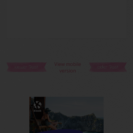
View mobile
Newer Post
Older Post
version