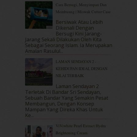
November 2018
(7)
Cara Bersugi, Menyimpan Dan
October 2018
(5)
Membuang | Miswak Cutter Case
September 2018
(4)
Bersiwak Atau Lebih
August 2018
(5)
Dikenali Dengan
July 2018
(4)
Bersugi Kini Jarang-
June 2018
(6)
Jarang Sekali Dilakukan Oleh Kita
May 2018
(13)
Sebagai Seorang Islam. Ia Merupakan
April 2018
(7)
Amalan Rasulul...
March 2018
(10)
LAMAN SENDAYAN 2 -
February 2018
(7)
KEHIDUPAN IDEAL DENGAN
January 2018
(13)
NILAI TERBAIK
December 2017
(12)
November 2017
(7)
Laman Sendayan 2
Terletak Di Bandar Sri Sendayan,
October 2017
(11)
Sebuah Bandar Yang Semakin Pesat
September 2017
(15)
Membangun, Dengan Konsep
August 2017
(5)
Mampan Yang Direka Khas Untuk
July 2017
(10)
Ke...
June 2017
(19)
ViViwhite Pearl Extract Hydra
May 2017
(14)
Brightening Cream
April 2017
(13)