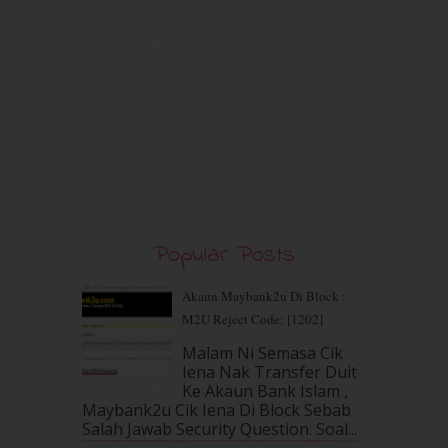
June 2020
(8)
May 2020
(9)
April 2020
(13)
March 2020
(8)
February 2020
(9)
January 2020
(9)
December 2019
(7)
November 2019
(7)
October 2019
(5)
September 2019
(7)
August 2019
(5)
Popular Posts
July 2019
(10)
June 2019
(2)
Akaun Maybank2u Di Block :
May 2019
(9)
M2U Reject Code: [1202]
April 2019
(5)
Malam Ni Semasa Cik
March 2019
(3)
Iena Nak Transfer Duit
February 2019
(4)
Ke Akaun Bank Islam ,
January 2019
(4)
Maybank2u Cik Iena Di Block Sebab
Salah Jawab Security Question. Soal...
December 2018
(6)