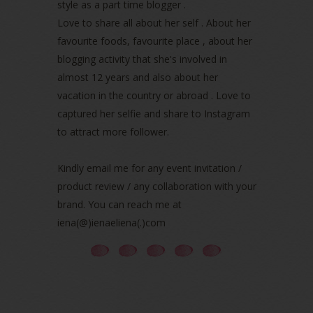
April 2022
(3)
style as a part time blogger .
March 2022
(1)
Love to share all about her self . About her
December 2021
(1)
favourite foods, favourite place , about her
November 2021
(2)
blogging activity that she's involved in
October 2021
(1)
almost 12 years and also about her
September 2021
(2)
vacation in the country or abroad . Love to
August 2021
(5)
captured her selfie and share to Instagram
July 2021
(3)
June 2021
(7)
to attract more follower.
May 2021
(8)
April 2021
(8)
Kindly email me for any event invitation /
March 2021
(5)
product review / any collaboration with your
February 2021
(11)
brand. You can reach me at
January 2021
(11)
iena(@)ienaeliena(.)com
December 2020
(7)
November 2020
(5)
October 2020
(5)
September 2020
(9)
August 2020
(9)
July 2020
(7)