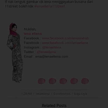
If nak tengok gambar cik iena menggayakan busana dari
11street boleh klik
#ienaeliena11street
Nukilan,
iena eliena
Facebook :
www.facebook.com/ienawahab
Facebook :
www.facebook.com/ienaeliena
Instagram :
@ienaeliena
Twitter :
@ienaeliena
Email : iena@ienaeliena.com
1:28 AM
/
ienaeliena
/
0 comments
/
baju raya
Related Posts