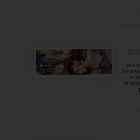
Dis
Berena
kerana 
beren
pinknpr