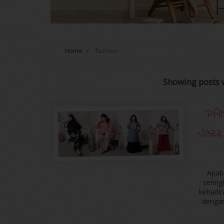
Home
/
fashion
Showing posts 
PA
:Jaz
Apab
sering
kehadir
dengan