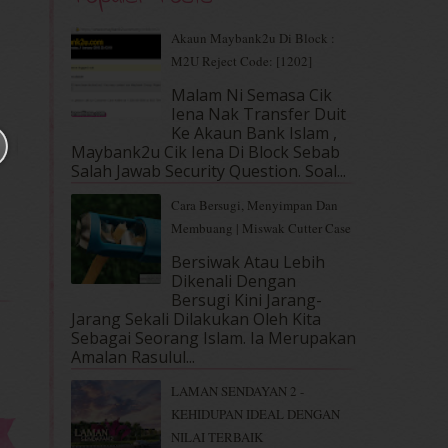
Akaun Maybank2u Di Block :
M2U Reject Code: [1202]
Malam Ni Semasa Cik
Iena Nak Transfer Duit
Ke Akaun Bank Islam ,
Maybank2u Cik Iena Di Block Sebab
Salah Jawab Security Question. Soal...
Cara Bersugi, Menyimpan Dan
Membuang | Miswak Cutter Case
Bersiwak Atau Lebih
Dikenali Dengan
Bersugi Kini Jarang-
Jarang Sekali Dilakukan Oleh Kita
Sebagai Seorang Islam. Ia Merupakan
Amalan Rasulul...
LAMAN SENDAYAN 2 -
KEHIDUPAN IDEAL DENGAN
NILAI TERBAIK