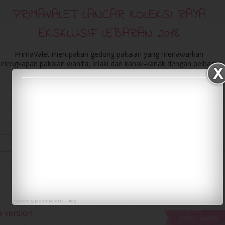
PRIMAVALET LANCAR KOLEKSI RAYA
EKSKLUSIF LEBARAN 2018
PrimaValet merupakan gedung pakaian yang menawarkan
kelengkapan pakaian wanita, lelaki dan kanak-kanak dengan pelbagai
rekaan yang menarik lagi esksklusif dimana Prima Valet
menghimpunkan...
More
1:10 PM
/
iena eliena
/
0 comments
/
fashion
Powered by
Jasper Roberts
-
Blog
e version
Older Posts