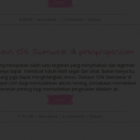
More
4:09 PM
/
iena eliena
/
1 comments
/
fashion
kaun 15% Swimwear di pinknproper.com
ng merupakan salah satu kegiatan yang menyihatkan dan digemari
ianya dapat membuat tubuh lebih segar dan sihat. Bukan hanya itu,
ang juga dapat menghilangkan stress. Diskaun 15% Swimwear di
oper.com Bagi memudahkan aktiviti renang, pemakaian memainkan
peranan penting bagi memudahkan pergerakan didalam air...
More
11:51 AM
/
iena eliena
/
2 comments
/
fashion