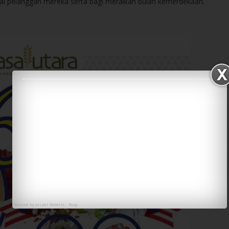
i pelanggan mereka serta bagi meraikan bulan kemerdekaan.
Powered by
Jasper Roberts
-
Blog