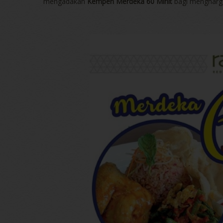
mengadakan
Kempen Merdeka 60 Minit
bagi mengharga