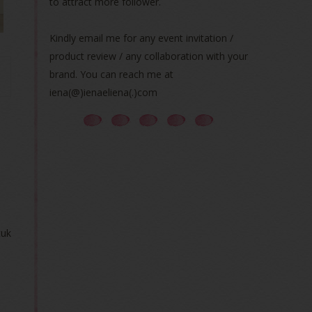
to attract more follower.
Kindly email me for any event invitation /
product review / any collaboration with your
brand. You can reach me at
iena(@)ienaeliena(.)com
tuk