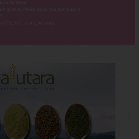
eka 60 Minit
k of your choice when you purchase a
”
.
-17/9/2017, 1pm -2pm daily.