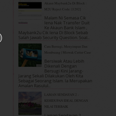
Akaun Maybank2u Di Block :
M2U Reject Code: [1202]
Malam Ni Semasa Cik
Iena Nak Transfer Duit
Ke Akaun Bank Islam ,
Maybank2u Cik Iena Di Block Sebab
Salah Jawab Security Question. Soal...
Cara Bersugi, Menyimpan Dan
Membuang | Miswak Cutter Case
Bersiwak Atau Lebih
Dikenali Dengan
Bersugi Kini Jarang-
Jarang Sekali Dilakukan Oleh Kita
Sebagai Seorang Islam. Ia Merupakan
Amalan Rasulul...
LAMAN SENDAYAN 2 -
KEHIDUPAN IDEAL DENGAN
NILAI TERBAIK
Laman Sendayan 2