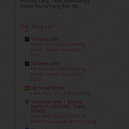
Mereka Yang Telah Bekeluarga.
Dalam‍ Dunia Yang Kian Be...
My Blog List
Farhana Jafri
Pertama Kali Join Running
Event, Thank You LEGO X
KLCC!
Farhana Jafri
Pertama Kali Join Running
Event, Thank You LEGO X
KLCC!
My Small World
Lauk Pauk Untuk Dua Orang
Sunshine Kelly | Beauty .
Fashion . Lifestyle . Travel .
Fitness
Best New Apps Of 2026: 8
Fresh Downloads Worth Trying