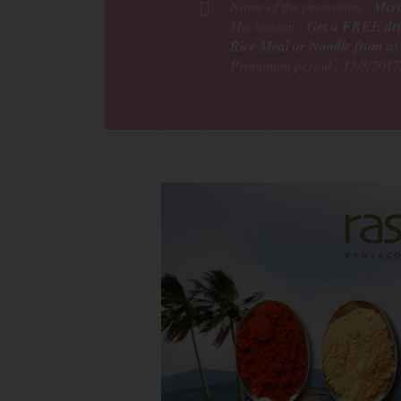
Name of the promotion :
Merd
Mechanism :
Get a FREE drin
Rice Meal or Noodle from us
Promotion period : 15/8/2017