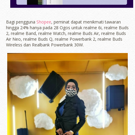
Bagi pengguna
Shopee
, peminat dapat menikmati tawaran
hingga 24% hanya pada 28 Ogos untuk realme 6i, realme Buds
2, realme Band, realme Watch, realme Buds Air, realme Buds
Air Neo, realme Buds Q, realme Powerbank 2, realme Buds
Wireless dan Realbank Powerbank 30W.
erts
-
Blog