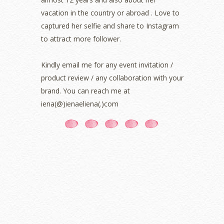
September 2021
(2)
vacation in the country or abroad . Love to
August 2021
(5)
captured her selfie and share to Instagram
July 2021
(3)
June 2021
(7)
to attract more follower.
May 2021
(8)
April 2021
(8)
Kindly email me for any event invitation /
March 2021
(5)
product review / any collaboration with your
February 2021
(11)
brand. You can reach me at
January 2021
(11)
iena(@)ienaeliena(.)com
December 2020
(7)
November 2020
(5)
October 2020
(5)
September 2020
(9)
August 2020
(9)
July 2020
(7)
June 2020
(8)
May 2020
(9)
April 2020
(13)
March 2020
(8)
February 2020
(9)