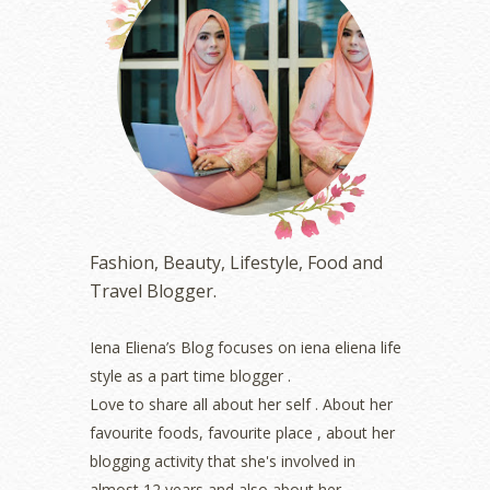
July 2023
(1)
June 2023
(5)
May 2023
(2)
April 2023
(4)
March 2023
(6)
February 2023
(1)
January 2023
(1)
December 2022
(2)
November 2022
(2)
October 2022
(1)
Fashion, Beauty, Lifestyle, Food and
August 2022
(2)
Travel Blogger.
July 2022
(2)
June 2022
(2)
May 2022
(2)
Iena Eliena’s Blog focuses on iena eliena life
April 2022
(3)
style as a part time blogger .
March 2022
(1)
Love to share all about her self . About her
December 2021
(1)
favourite foods, favourite place , about her
November 2021
(2)
blogging activity that she's involved in
October 2021
(1)
almost 12 years and also about her