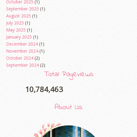
October 2025
(1)
September 2025
(1)
August 2025
(1)
July 2025
(1)
May 2025
(1)
January 2025
(1)
December 2024
(1)
November 2024
(1)
October 2024
(2)
September 2024
(2)
August 2024
(2)
Total Pageviews
June 2024
(2)
May 2024
(5)
10,784,463
April 2024
(3)
March 2024
(3)
About Us
February 2024
(1)
January 2024
(2)
December 2023
(4)
October 2023
(1)
August 2023
(1)