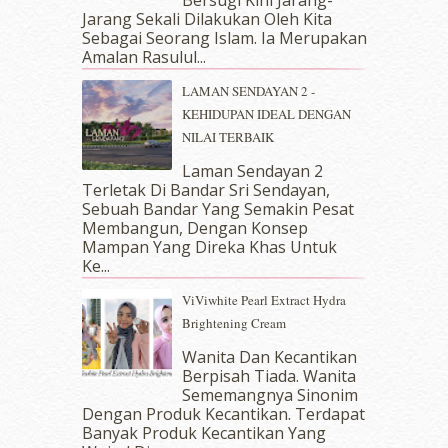
June 2018
(6)
Jarang Sekali Dilakukan Oleh Kita
May 2018
(13)
Sebagai Seorang Islam. Ia Merupakan
April 2018
(7)
Amalan Rasulul...
March 2018
(10)
LAMAN SENDAYAN 2 -
February 2018
(7)
KEHIDUPAN IDEAL DENGAN
January 2018
(13)
NILAI TERBAIK
December 2017
(12)
November 2017
(7)
Laman Sendayan 2
Terletak Di Bandar Sri Sendayan,
October 2017
(11)
Sebuah Bandar Yang Semakin Pesat
September 2017
(15)
Membangun, Dengan Konsep
August 2017
(5)
Mampan Yang Direka Khas Untuk
July 2017
(10)
Ke...
June 2017
(19)
ViViwhite Pearl Extract Hydra
May 2017
(14)
Brightening Cream
April 2017
(13)
March 2017
(14)
Wanita Dan Kecantikan
Berpisah Tiada. Wanita
February 2017
(8)
Sememangnya Sinonim
January 2017
(11)
Dengan Produk Kecantikan. Terdapat
December 2016
(15)
Banyak Produk Kecantikan Yang
November 2016
(14)