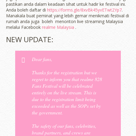
pastikan anda dalam keadaan sihat untuk hadir ke festival ini.
Anda boleh daftar di
https://forms.gle/8xvBk45yvETwt2Yp7
.
Manakala buat peminat yang lebih gemar menikmati festival di
rumah anda juga boleh menonton live streaming Malaysia
melalui Facebook
realme Malaysia
.
NEW UPDATE:
Dear fans,
Thanks for the registration but we
regret to inform you that realme 828
Fans Festival will be celebrated
entirely on the live stream. This is
due to the registration limit being
exceeded as well as the SOPs set by
the government.
The safety of our fans, celebrities,
brand partners, and crews are