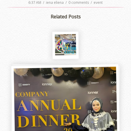
6:37 AM
/
iena eliena
/
0 comments
/
event
Related Posts