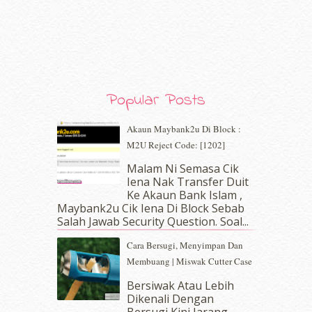
January 2020
(9)
December 2019
(7)
November 2019
(7)
October 2019
(5)
September 2019
(7)
August 2019
(5)
Popular Posts
July 2019
(10)
June 2019
(2)
Akaun Maybank2u Di Block :
May 2019
(9)
M2U Reject Code: [1202]
April 2019
(5)
Malam Ni Semasa Cik
March 2019
(3)
Iena Nak Transfer Duit
February 2019
(4)
Ke Akaun Bank Islam ,
January 2019
(4)
Maybank2u Cik Iena Di Block Sebab
Salah Jawab Security Question. Soal...
December 2018
(6)
November 2018
(7)
Cara Bersugi, Menyimpan Dan
October 2018
(5)
Membuang | Miswak Cutter Case
September 2018
(4)
Bersiwak Atau Lebih
August 2018
(5)
Dikenali Dengan
July 2018
(4)
Bersugi Kini Jarang-