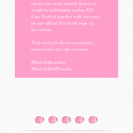
always our main priority hence we
would be celebrating realme 828
Fans Festival together with everyone
on our official Facebook page via
live stream.
Truly sorry for the inconvenience
caused and stay safe everyone.
#DareToBerealme
#DareToBeMYrealme