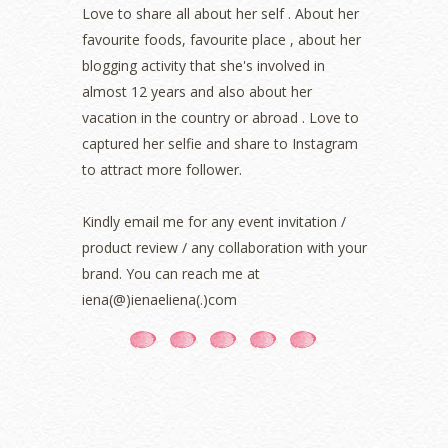
March 2022
(1)
Love to share all about her self . About her
December 2021
(1)
favourite foods, favourite place , about her
November 2021
(2)
blogging activity that she's involved in
October 2021
(1)
almost 12 years and also about her
September 2021
(2)
vacation in the country or abroad . Love to
August 2021
(5)
captured her selfie and share to Instagram
July 2021
(3)
June 2021
(7)
to attract more follower.
May 2021
(8)
April 2021
(8)
Kindly email me for any event invitation /
March 2021
(5)
product review / any collaboration with your
February 2021
(11)
brand. You can reach me at
January 2021
(11)
iena(@)ienaeliena(.)com
December 2020
(7)
November 2020
(5)
October 2020
(5)
September 2020
(9)
August 2020
(9)
July 2020
(7)
June 2020
(8)