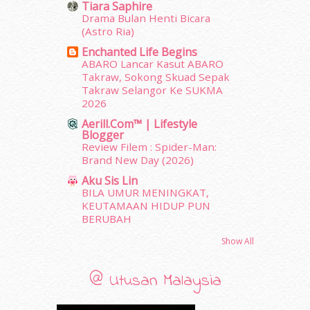
Tiara Saphire
May 2012
(87)
Drama Bulan Henti Bicara
April 2012
(155)
(Astro Ria)
March 2012
(104)
Enchanted Life Begins
February 2012
(10)
ABARO Lancar Kasut ABARO
Takraw, Sokong Skuad Sepak
January 2012
(10)
Takraw Selangor Ke SUKMA
December 2011
(16)
2026
November 2011
(18)
Aerill.com™ | Lifestyle
October 2011
(5)
Blogger
September 2011
(7)
Review Filem : Spider-Man:
August 2011
(11)
Brand New Day (2026)
June 2011
(9)
Aku Sis Lin
May 2011
(6)
BILA UMUR MENINGKAT,
April 2011
(7)
KEUTAMAAN HIDUP PUN
BERUBAH
March 2011
(9)
February 2011
(5)
Show All
January 2011
(15)
December 2010
(14)
@ Utusan Malaysia
November 2010
(29)
October 2010
(30)