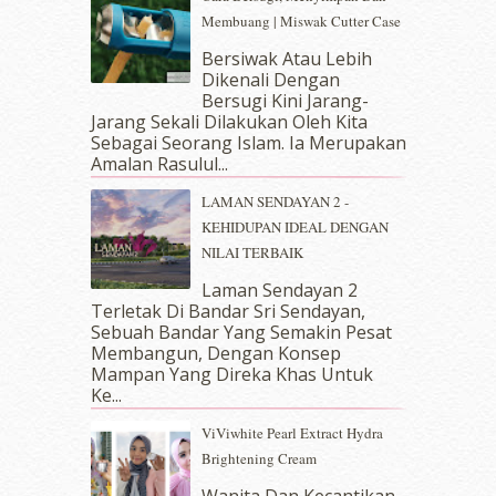
October 2018
(5)
Membuang | Miswak Cutter Case
September 2018
(4)
Bersiwak Atau Lebih
August 2018
(5)
Dikenali Dengan
July 2018
(4)
Bersugi Kini Jarang-
June 2018
(6)
Jarang Sekali Dilakukan Oleh Kita
May 2018
(13)
Sebagai Seorang Islam. Ia Merupakan
April 2018
(7)
Amalan Rasulul...
March 2018
(10)
LAMAN SENDAYAN 2 -
February 2018
(7)
KEHIDUPAN IDEAL DENGAN
January 2018
(13)
NILAI TERBAIK
December 2017
(12)
November 2017
(7)
Laman Sendayan 2
Terletak Di Bandar Sri Sendayan,
October 2017
(11)
Sebuah Bandar Yang Semakin Pesat
September 2017
(15)
Membangun, Dengan Konsep
August 2017
(5)
Mampan Yang Direka Khas Untuk
July 2017
(10)
Ke...
June 2017
(19)
ViViwhite Pearl Extract Hydra
May 2017
(14)
Brightening Cream
April 2017
(13)
March 2017
(14)