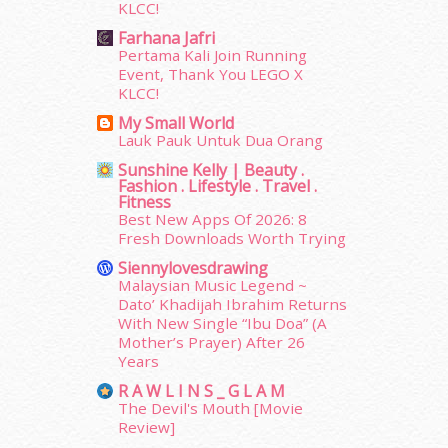
KLCC!
July 2015
(14)
June 2015
(46)
Farhana Jafri
May 2015
(30)
Pertama Kali Join Running
Event, Thank You LEGO X
April 2015
(39)
KLCC!
March 2015
(56)
My Small World
February 2015
(49)
Lauk Pauk Untuk Dua Orang
January 2015
(35)
Sunshine Kelly | Beauty .
December 2014
(23)
Fashion . Lifestyle . Travel .
November 2014
(26)
Fitness
October 2014
(18)
Best New Apps Of 2026: 8
Fresh Downloads Worth Trying
September 2014
(56)
August 2014
(22)
Siennylovesdrawing
July 2014
(19)
Malaysian Music Legend ~
Dato’ Khadijah Ibrahim Returns
June 2014
(19)
With New Single “Ibu Doa” (A
May 2014
(3)
Mother’s Prayer) After 26
January 2014
(2)
Years
December 2013
(15)
R A W L I N S _ G L A M
November 2013
(1)
The Devil's Mouth [Movie
July 2012
(6)
Review]
June 2012
(31)