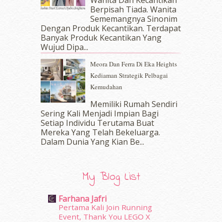
Wanita Dan Kecantikan
Berpisah Tiada. Wanita
February 2017
(8)
Sememangnya Sinonim
January 2017
(11)
Dengan Produk Kecantikan. Terdapat
December 2016
(15)
Banyak Produk Kecantikan Yang
November 2016
(14)
Wujud Dipa...
October 2016
(22)
Meora Dan Ferra Di Eka Heights
September 2016
(20)
Kediaman Strategik Pelbagai
August 2016
(19)
Kemudahan
July 2016
(11)
June 2016
(30)
Memiliki Rumah Sendiri
May 2016
(16)
Sering Kali Menjadi Impian Bagi
Setiap Individu Terutama Buat
April 2016
(7)
Mereka Yang Telah Bekeluarga.
March 2016
(18)
Dalam‍ Dunia Yang Kian Be...
February 2016
(11)
January 2016
(9)
December 2015
(23)
My Blog List
November 2015
(26)
October 2015
(32)
Farhana Jafri
September 2015
(29)
Pertama Kali Join Running
August 2015
(23)
Event, Thank You LEGO X
erts
-
Blog