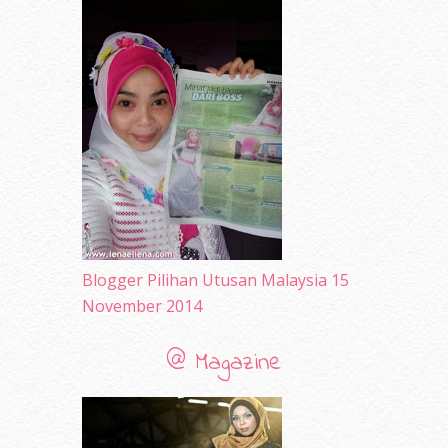
September 2010
(38)
August 2010
(42)
July 2010
(31)
June 2010
(32)
May 2010
(52)
April 2010
(65)
March 2010
(92)
February 2010
(89)
January 2010
(68)
December 2009
(33)
November 2009
(2)
Blogger Pilihan Utusan Malaysia 15
November 2014
@ Magazine