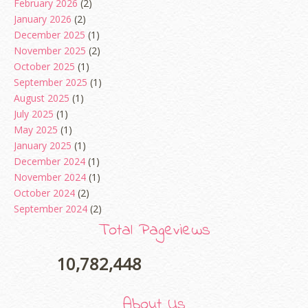
February 2026
(2)
January 2026
(2)
December 2025
(1)
November 2025
(2)
October 2025
(1)
September 2025
(1)
August 2025
(1)
July 2025
(1)
May 2025
(1)
January 2025
(1)
December 2024
(1)
November 2024
(1)
October 2024
(2)
September 2024
(2)
August 2024
(2)
Total Pageviews
June 2024
(2)
May 2024
(5)
10,782,448
April 2024
(3)
March 2024
(3)
About Us
February 2024
(1)