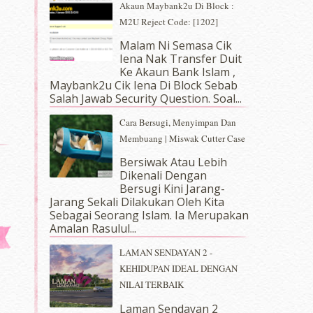
Akaun Maybank2u Di Block :
M2U Reject Code: [1202]
Malam Ni Semasa Cik
Iena Nak Transfer Duit
Ke Akaun Bank Islam ,
Maybank2u Cik Iena Di Block Sebab
Salah Jawab Security Question. Soal...
Cara Bersugi, Menyimpan Dan
Membuang | Miswak Cutter Case
Bersiwak Atau Lebih
Dikenali Dengan
Bersugi Kini Jarang-
Jarang Sekali Dilakukan Oleh Kita
Sebagai Seorang Islam. Ia Merupakan
Amalan Rasulul...
LAMAN SENDAYAN 2 -
KEHIDUPAN IDEAL DENGAN
NILAI TERBAIK
Laman Sendayan 2