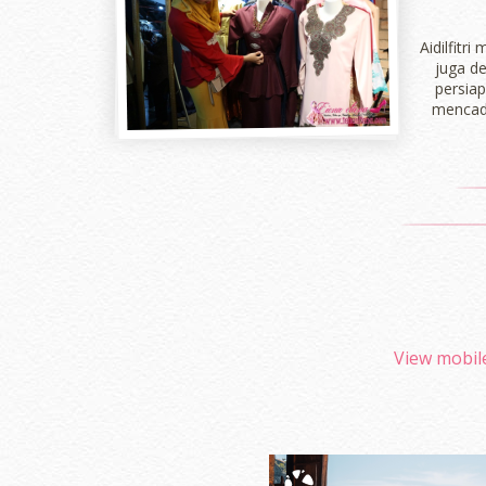
Aidilfitr
juga d
persiap
mencada
View mobil