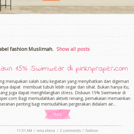
label
fashion Muslimah
.
Show all posts
kaun 15% Swimwear di pinknproper.com
ng merupakan salah satu kegiatan yang menyihatkan dan digemari
ianya dapat membuat tubuh lebih segar dan sihat. Bukan hanya itu,
ang juga dapat menghilangkan stress. Diskaun 15% Swimwear di
oper.com Bagi memudahkan aktiviti renang, pemakaian memainkan
peranan penting bagi memudahkan pergerakan didalam air...
More
11:51 AM
/
iena eliena
/
2 comments
/
fashion