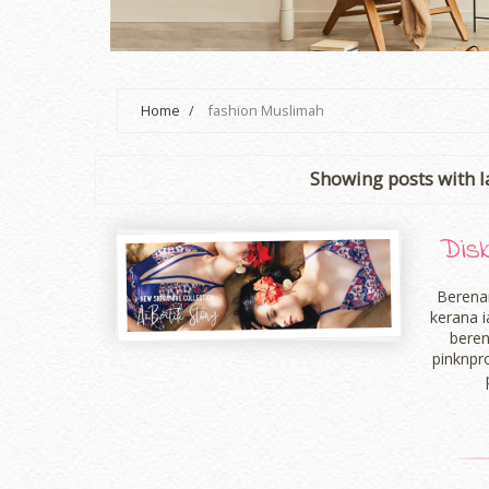
Home
/
fashion Muslimah
Showing posts with 
Dis
Berena
kerana 
beren
pinknpr