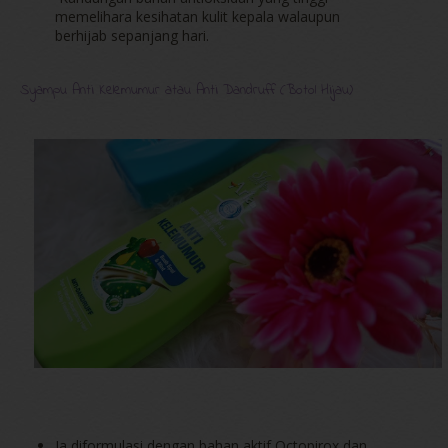
memelihara kesihatan kulit kepala walaupun
berhijab sepanjang hari.
Syampu Anti Kelemumur atau Anti Dandruff (Botol Hijau)
Ia diformulasi dengan bahan aktif Octopirox dan