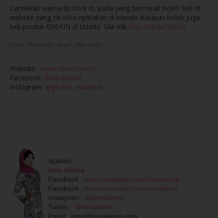
Cantikkan warna lip stick ni, pada yang berminat boleh beli di
website yang cik iena nyatakan di bawah ataupun boleh juga
beli produk G9SKIN di lazada. Sila Klik
http://bit.ly/G9skin
Untuk Maklumat Lanjut Sila Layari
Website :
www.vline.com.m
Facebook:
@G9skinMY
Instagram:
@g9skin_malaysia
Nukilan,
iena eliena
Facebook :
www.facebook.com/ienawahab
Facebook :
www.facebook.com/ienaeliena
Instagram :
@ienaeliena
Twitter :
@ienaeliena
Email : iena@ienaeliena.com