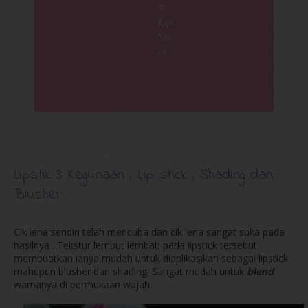
st
Lip
Sti
ck
Lipstik 3 Kegunaan , Lip stick , Shading dan
Blusher
Cik iena sendiri telah mencuba dan cik iena sangat suka pada
hasilnya . Tekstur lembut lembab pada lipstick tersebut
membuatkan ianya mudah untuk diaplikasikan sebagai lipstick
mahupun blusher dan shading. Sangat mudah untuk
blend
warnanya di permukaan wajah.