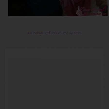
#01 Midnight Red G9Skin First Lip Stick