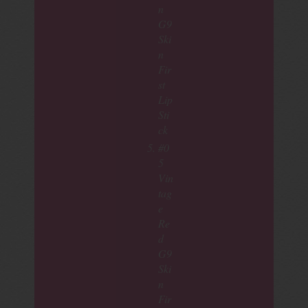
n
G9
Ski
n
Fir
st
Lip
Sti
ck
#0
5
Vin
tag
e
Re
d
G9
Ski
n
Fir