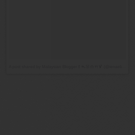
A post shared by Malaysian Blogger💄👠👗👜🍴🍹 (@ienaeliena)
o