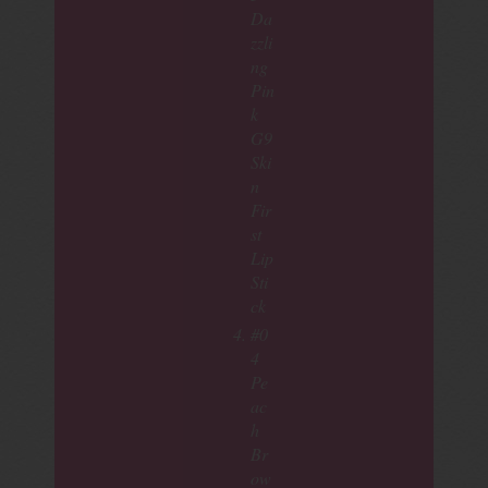
Da
zzli
ng
Pin
k
G9
Ski
n
Fir
st
Lip
Sti
ck
#0
4
Pe
ac
h
Br
ow