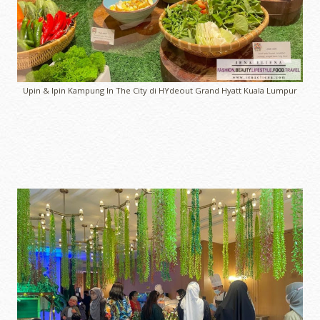
Upin & Ipin Kampung In The City di HYdeout Grand Hyatt Kuala Lumpur