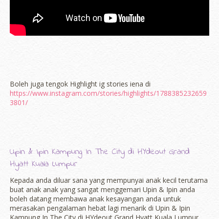
Boleh juga tengok Highlight ig stories iena di
https://www.instagram.com/stories/highlights/1788385232659
3801/
Upin & Ipin Kampung In The City di HYdeout Grand
Hyatt Kuala Lumpur
Kepada anda diluar sana yang mempunyai anak kecil terutama
buat anak anak yang sangat menggemari Upin & Ipin anda
boleh datang membawa anak kesayangan anda untuk
merasakan pengalaman hebat lagi menarik di Upin & Ipin
Kampung In The City di HYdeout Grand Hyatt Kuala Lumpur.