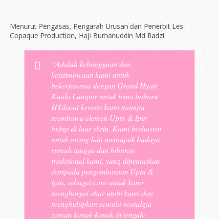
Menurut Pengasas, Pengarah Urusan dan Penerbit Les'
Copaque Production, Haji Burhanuddin Md Radzi
“Adalah kebanggaan dan
keistimewaan kami untuk
bekerjasama dengan Grand Hyatt
Kuala Lumpur untuk tema baharu
HYdeout kerana kami mampu
membawa elemen Upin & Ipin
hidup di luar skrin. Kami berhasrat
untuk orang lain memupuk budaya
rumah tangga dan hiburan
tradisional kami, yang dipentaskan
daripada pengembaraan Upin &
Ipin, sebagai cara untuk kami
menghargai akar umbi kami dan
menghidupkan semula nostalgia
zaman kanak-kanak di tengah-