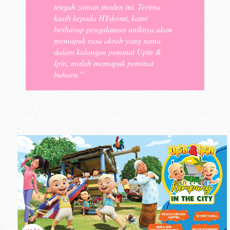
tengah zaman moden ini. Terima
kasih kepada HYdeout, kami
berharap pengalaman uniknya akan
memupuk rasa akrab yang sama
dalam kalangan peminat Upin &
Ipin, malah memupuk peminat
baharu.”