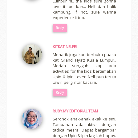
Lumpur ni.. the kids sure gonna
love it too kan... Nell dah balik
kampung, if not, sure wanna
experience it too.
Reply
KITKAT NELFEI
Menarik juga kan berbuka puasa
kat Grand Hyatt Kuala Lumpur..
Meriah sungguh siap ada
activities for the kids bertemakan
Upin & Ipin.. even Nell pun teruja
taw if pergi iftar kat sini.
Reply
RUBY.MY EDITORIAL TEAM
Seronok anak-anak akak ke sini.
Tambahan ada aktiviti dengan
tadika mesra. Dapat bergambar
dengan Upin & Ipin lagi lah happy.