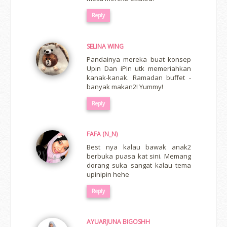
Reply
SELINA WING
Pandainya mereka buat konsep
Upin Dan iPin utk memeriahkan
kanak-kanak. Ramadan buffet -
banyak makan2! Yummy!
Reply
FAFA (N_N)
Best nya kalau bawak anak2
berbuka puasa kat sini. Memang
dorang suka sangat kalau tema
upinipin hehe
Reply
AYUARJUNA BIGOSHH