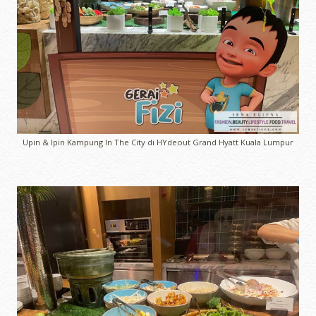
Upin & Ipin Kampung In The City di HYdeout Grand Hyatt Kuala Lumpur