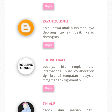
Reply
ZAYANI ZULKIFFLI
Kalau bawa anak buah mahunya
deorang taknak balik kalau
datang sini.
Reply
ROLLING GRACE
bestnya bila nmpk hotel
international buat collaboration
dgn brand2 tempatan malaysia.
mmg menarik sgt event ni
Reply
TINI ALIF
Cantik dan meriah betul