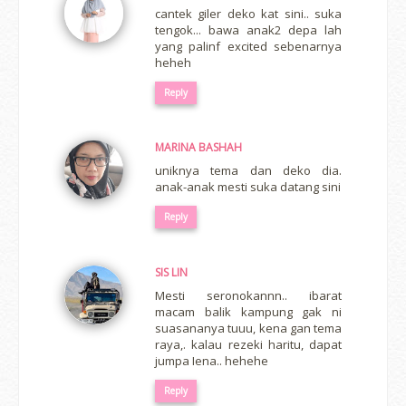
cantek giler deko kat sini.. suka
tengok... bawa anak2 depa lah
yang palinf excited sebenarnya
heheh
Reply
MARINA BASHAH
uniknya tema dan deko dia.
anak-anak mesti suka datang sini
Reply
SIS LIN
Mesti seronokannn.. ibarat
macam balik kampung gak ni
suasananya tuuu, kena gan tema
raya,. kalau rezeki haritu, dapat
jumpa Iena.. hehehe
Reply