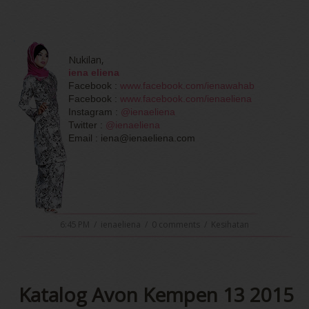
Nukilan,
iena eliena
Facebook :
www.facebook.com/ienawahab
Facebook :
www.facebook.com/ienaeliena
Instagram :
@ienaeliena
Twitter :
@ienaeliena
Email : iena@ienaeliena.com
6:45 PM
/
ienaeliena
/
0 comments
/
Kesihatan
Katalog Avon Kempen 13 2015