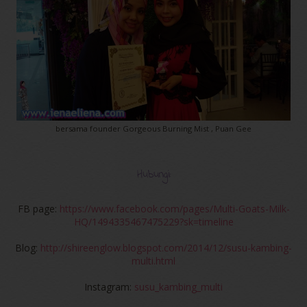
bersama founder Gorgeous Burning Mist , Puan Gee
Hubungi:
FB page:
https://www.facebook.com/pages/Multi-Goats-Milk-
HQ/1494335467475229?sk=timeline
Blog:
http://shireenglow.blogspot.com/2014/12/susu-kambing-
multi.html
Instagram:
susu_kambing_multi