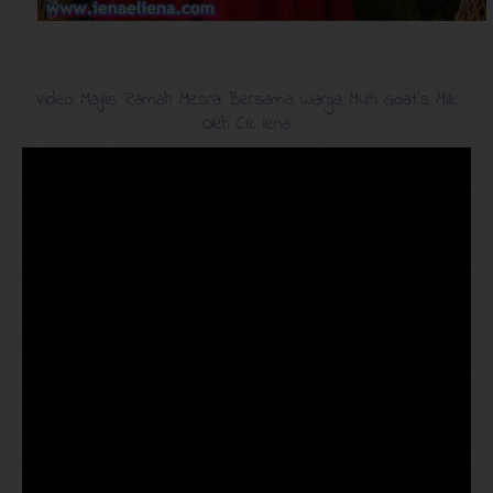
Video Majlis Ramah Mesra Bersama Warga Multi Goat's Milk
Oleh Cik iena