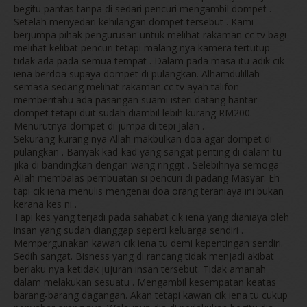
begitu pantas tanpa di sedari pencuri mengambil dompet .
Setelah menyedari kehilangan dompet tersebut . Kami
berjumpa pihak pengurusan untuk melihat rakaman cc tv bagi
melihat kelibat pencuri tetapi malang nya kamera tertutup
tidak ada pada semua tempat . Dalam pada masa itu adik cik
iena berdoa supaya dompet di pulangkan. Alhamdulillah
semasa sedang melihat rakaman cc tv ayah talifon
memberitahu ada pasangan suami isteri datang hantar
dompet tetapi duit sudah diambil lebih kurang RM200.
Menurutnya dompet di jumpa di tepi Jalan .
Sekurang-kurang nya Allah makbulkan doa agar dompet di
pulangkan . Banyak kad-kad yang sangat penting di dalam tu
jika di bandingkan dengan wang ringgit . Selebihnya semoga
Allah membalas pembuatan si pencuri di padang Masyar. Eh
tapi cik iena menulis mengenai doa orang teraniaya ini bukan
kerana kes ni .
Tapi kes yang terjadi pada sahabat cik iena yang dianiaya oleh
insan yang sudah dianggap seperti keluarga sendiri .
Mempergunakan kawan cik iena tu demi kepentingan sendiri.
Sedih sangat. Bisness yang di rancang tidak menjadi akibat
berlaku nya ketidak jujuran insan tersebut. Tidak amanah
dalam melakukan sesuatu . Mengambil kesempatan keatas
barang-barang dagangan. Akan tetapi kawan cik iena tu cukup