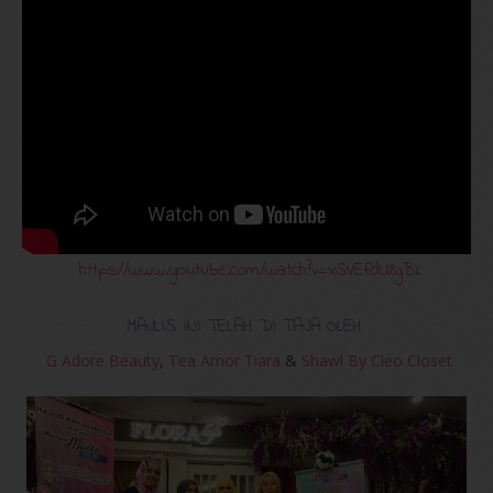
https://www.youtube.com/watch?v=xSVEfdU8gBk
MAJLIS INI TELAH DI TAJA OLEH
G Adore Beauty
,
Tea Amor Tiara
&
Shawl By Cleo Closet