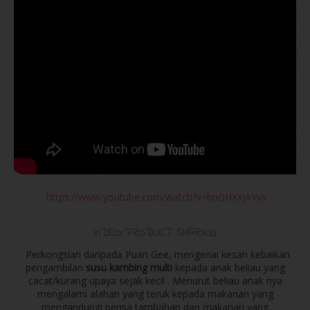
https://www.youtube.com/watch?v=bnGHXxjAYvs
VIDEO PRODUCT SHARING
Perkongsian daripada Puan Gee, mengenai kesan kebaikan
pengambilan
susu kambing multi
kepada anak beliau yang
cacat/kurang upaya sejak kecil . Menurut beliau anak nya
mengalami alahan yang teruk kepada makanan yang
mengandungi perisa tambahan dan makanan yang