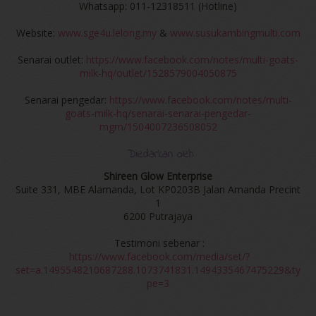
Whatsapp: 011-12318511 (Hotline)
Website:
www.sge4u.lelong.my
&
www.susukambingmulti.com
Senarai outlet:
https://www.facebook.com/notes/multi-goats-
milk-hq/outlet/1528579004050875
Senarai pengedar:
https://www.facebook.com/notes/multi-
goats-milk-hq/senarai-senarai-pengedar-
mgm/1504007236508052
Diedarkan oleh
Shireen Glow Enterprise
Suite 331, MBE Alamanda, Lot KP0203B Jalan Amanda Precint
1
6200 Putrajaya
Testimoni sebenar :
https://www.facebook.com/media/set/?
set=a.1495548210687288.1073741831.1494335467475229&ty
pe=3