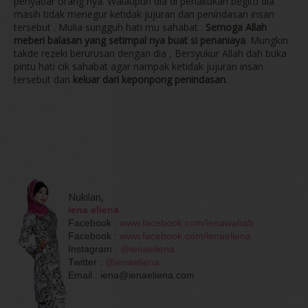
penyabar orang nya. Walaupun dia di perlakukan begitu dia
masih tidak menegur ketidak jujuran dan penindasan insan
tersebut . Mulia sungguh hati mu sahabat .
Semoga Allah
meberi balasan yang setimpal nya buat si penaniaya
. Mungkin
takde rezeki berurusan dengan dia , Bersyukur Allah dah buka
pintu hati cik sahabat agar nampak ketidak jujuran insan
tersebut dan
keluar dari keponpong penindasan
.
Nukilan,
iena eliena
Facebook :
www.facebook.com/ienawahab
Facebook :
www.facebook.com/ienaeliena
Instagram :
@ienaeliena
Twitter :
@ienaeliena
Email : iena@ienaeliena.com