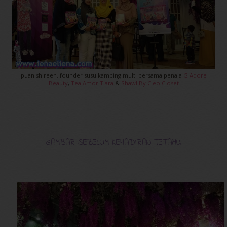
puan shireen, founder susu kambing multi bersama penaja
G Adore
Beauty
,
Tea Amor Tiara
&
Shawl By Cleo Closet
GAMBAR SEBELUM KEHADIRAN TETAMU