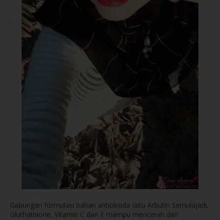
Gabungan formulasi bahan antioksida iaitu Arbutin Semulajadi,
Gluthathione, Vitamin C dan E mampu mencerah dan