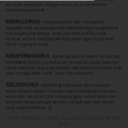
dan tidak berminyak. Dengan serum ini, ia memberikan
manfaat kepada kulit :
MEMULIHKAN
: Mengembalikan dan memulihkan
keanjalan kulit secara luaran dan dalaman bagi menghasilkan
kulit wajah yang lembut, cerah dan sihat berkilau serta
bersinar. Ia turut memperbaiki kulit wajah agar tampil lebih
bersih, tegang & muda.
MEMPERBAHARUI
: Menyerap jauh ke dalam sel kulit dan
menjadikan proses pembaharuan sel kepada tahap maksima.
Untuk hasil kulit yang anjal, lembut, dan tampak bermaya. Kulit
akan menjadi lebih cantik, cerah dan sempurna.
MELINDUNGI
: Melindungi kulit wajah dari kerosakan
akibat sinaran radiasi UV dengan cara meneutralisasi proses
antioksida. Serum ini turut mengurangkan radikal bebas dan
melawan tanda penuaan dengan menjadi agen anti-oksida
yang sangat berkesan. Ia
CARA PEMAKAIAN EPHYRA SKIN NANO ADVANCED REPAIR
SERUM