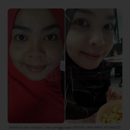
Sebelum dan selepas 7 hari penggunaan EPHYRA SKIN NANO ADVANCED