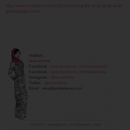
http://www.ienaeliena.com/2016/03/program-amal-anak-anak-
gelendangan.html
Nukilan,
iena eliena
Facebook :
www.facebook.com/ienawahab
Facebook :
www.facebook.com/ienaeliena
Instagram :
@ienaeliena
Twitter :
@ienaeliena
Email : iena@ienaeliena.com
10:36 PM
/
ienaeliena
/
0 comments
/
lirik