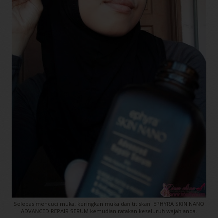
Selepas mencuci muka, keringkan muka dan titiskan EPHYRA SKIN NANO
ADVANCED REPAIR SERUM kemudian ratakan keseluruh wajah anda.