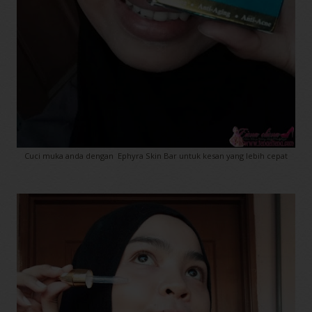
Cuci muka anda dengan Ephyra Skin Bar untuk kesan yang lebih cepat