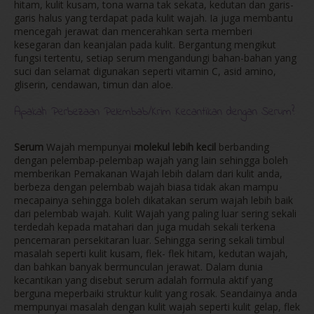
hitam, kulit kusam, tona warna tak sekata, kedutan dan garis-
garis halus yang terdapat pada kulit wajah. Ia juga membantu
mencegah jerawat dan mencerahkan serta memberi
kesegaran dan keanjalan pada kulit. Bergantung mengikut
fungsi tertentu, setiap serum mengandungi bahan-bahan yang
suci dan selamat digunakan seperti vitamin C, asid amino,
gliserin, cendawan, timun dan aloe.
Apakah Perbezaan Pelembab/Krim Kecantikan dengan Serum?
Serum
Wajah mempunyai
molekul lebih kecil
berbanding
dengan pelembap-pelembap wajah yang lain sehingga boleh
memberikan Pemakanan Wajah lebih dalam dari kulit anda,
berbeza dengan pelembab wajah biasa tidak akan mampu
mecapainya sehingga boleh dikatakan serum wajah lebih baik
dari pelembab wajah. Kulit Wajah yang paling luar sering sekali
terdedah kepada matahari dan juga mudah sekali terkena
pencemaran persekitaran luar. Sehingga sering sekali timbul
masalah seperti kulit kusam, flek- flek hitam, kedutan wajah,
dan bahkan banyak bermunculan jerawat. Dalam dunia
kecantikan yang disebut serum adalah formula aktif yang
berguna meperbaiki struktur kulit yang rosak. Seandainya anda
mempunyai masalah dengan kulit wajah seperti kulit gelap, flek