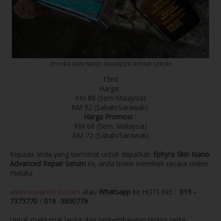
EPHYRA SKIN NANO ADVANCED REPAIR SERUM
15ml
Harga:
RM 88 (Sem.Malaysia)
RM 92 (Sabah/Sarawak)
Harga Promosi :
RM 68 (Sem. Malaysia)
RM 72 (Sabah/Sarawak)
Kepada anda yang berminat untuk dapatkan
Ephyra Skin Nano
Advanced Repair Serum
ini, anda boleh membeli secara online
melalui
www.oceanlife2u.com
atau
Whatsapp
ke HOTLINE :
019 -
7373770
/
019 -3800779
Untuk maklumat lanjut dan perkembangan terkini serta