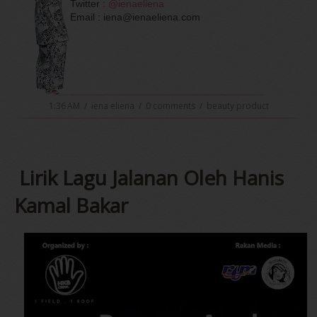
Twitter :
@ienaeliena
Email : iena@ienaeliena.com
1:36 AM
/
iena eliena
/
0 comments
/
beauty product
Lirik Lagu Jalanan Oleh Hanis
Kamal Bakar