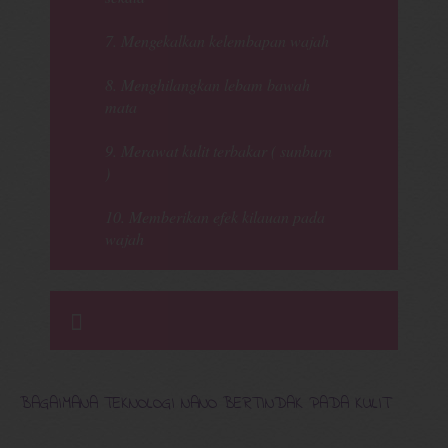
7. Mengekalkan kelembapan wajah
8. Menghilangkan lebam bawah
mata
9. Merawat kulit terbakar ( sunburn
)
10. Memberikan efek kilauan pada
wajah
BAGAIMANA TEKNOLOGI NANO BERTINDAK PADA KULIT