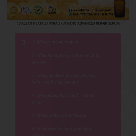
10 KESAN NYATA EPHYRA SKIN NANO ADVANCED REPAIR SERUM
1. Mengecutkan jerawat
2. Menghilangkan parut jerawat &
jeragat
3. Menganjalkan & menegangkan
kulit wajah yang kendur
4. Menghilangkan bintik – bintik
hitam
5. Mencerahkan kulit kusam
6. Memperbaiki tona kulit tidak
sekata