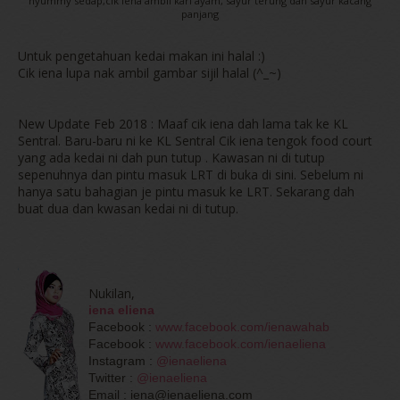
nyummy sedap,cik iena ambil kari ayam, sayur terung dan sayur kacang
panjang
Untuk pengetahuan kedai makan ini halal :)
Cik iena lupa nak ambil gambar sijil halal (^_~)
New Update Feb 2018 : Maaf cik iena dah lama tak ke KL
Sentral. Baru-baru ni ke KL Sentral Cik iena tengok food court
yang ada kedai ni dah pun tutup . Kawasan ni di tutup
sepenuhnya dan pintu masuk LRT di buka di sini. Sebelum ni
hanya satu bahagian je pintu masuk ke LRT. Sekarang dah
buat dua dan kwasan kedai ni di tutup.
Nukilan,
iena eliena
Facebook :
www.facebook.com/ienawahab
Facebook :
www.facebook.com/ienaeliena
Instagram :
@ienaeliena
Twitter :
@ienaeliena
Email : iena@ienaeliena.com