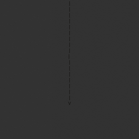
|
|
|
|
|
|
|
|
|
|
|
|
|
|
|
|
|
V