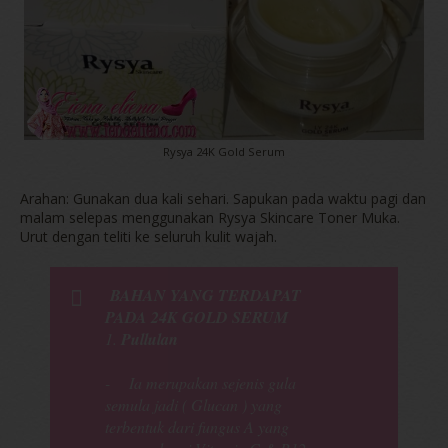
Rysya 24K Gold Serum
Arahan: Gunakan dua kali sehari. Sapukan pada waktu pagi dan
malam selepas menggunakan Rysya Skincare Toner Muka.
Urut dengan teliti ke seluruh kulit wajah.
BAHAN YANG TERDAPAT
PADA
24K GOLD SERUM
1.
Pullulan
- Ia merupakan sejenis gula
semula jadi ( Glucan ) yang
terbentuk dari fungus A yang