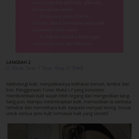
antar yang lain glabridin, glikosida,
flavonoid dan tannin.
- Komponen pada Ekstrak
Licorice dapat membantu mencegah
pigmentasi kulit wajah
- Ia juga bertindak sebagai agen
antioksidan dan anti inflamasi
LANGKAH 2
LY Facial Toner / Toner Muka LY RM45
Melindungi kulit, menjadikannya kelihatan berseri, lembut dan
licin. Penggunaan Toner Muka LY yang konsisten
membolehkan kulit wajah lebih tegang dan mengecilkan liang-
liang pori. Mampu melembapkan kulit, memastikan ia sentiasa
terhidrat dan memelihara kulit daripada menjadi kering. Sesuai
untuk semua jenis kulit termasuk kulit yang sensitif.