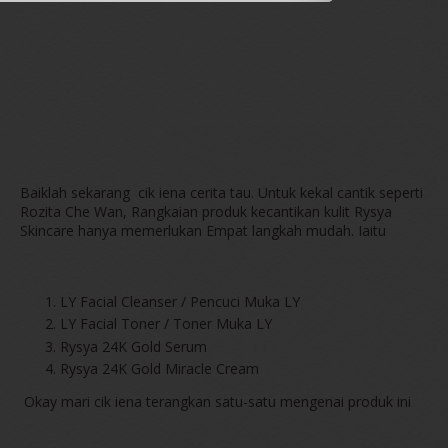
Baiklah sekarang cik iena cerita tau. Untuk kekal cantik seperti
Rozita Che Wan, Rangkaian produk kecantikan kulit Rysya
Skincare hanya memerlukan Empat langkah mudah. Iaitu
LY Facial Cleanser / Pencuci Muka LY
LY Facial Toner / Toner Muka LY
Rysya 24K Gold Serum
Rysya 24K Gold Miracle Cream
Okay mari cik iena terangkan satu-satu mengenai produk ini