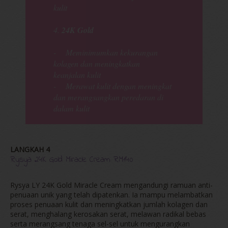
kulit
4.
24K Gold
- Meminimumkan kekurangan
kolagen dan meningkatkan
keanjalan kulit
- Merawat kulit dengan meningkat
dan merangsangkan peredaran di
dalam kulit
LANGKAH 4
Rysya 24K Gold Miracle Cream RM140
Rysya LY 24K Gold Miracle Cream mengandungi ramuan anti-
penuaan unik yang telah dipatenkan. Ia mampu melambatkan
proses penuaan kulit dan meningkatkan jumlah kolagen dan
serat, menghalang kerosakan serat, melawan radikal bebas
serta merangsang tenaga sel-sel untuk mengurangkan