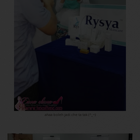
ahaa boleh jadi che ta tak (^_~)