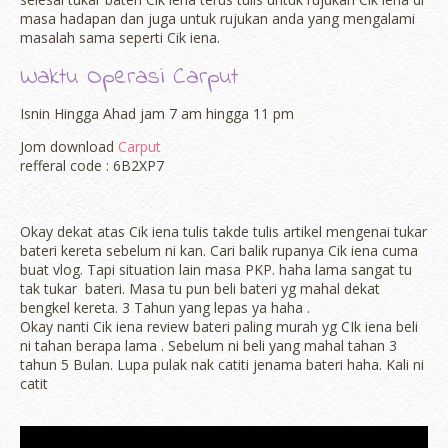
masa hadapan dan juga untuk rujukan anda yang mengalami
masalah sama seperti Cik iena.
Waktu Operasi Carput
Isnin Hingga Ahad jam 7 am hingga 11 pm
Jom download
Carput
refferal code : 6B2XP7
Okay dekat atas Cik iena tulis takde tulis artikel mengenai tukar
bateri kereta sebelum ni kan. Cari balik rupanya Cik iena cuma
buat vlog. Tapi situation lain masa PKP. haha lama sangat tu
tak tukar bateri. Masa tu pun beli bateri yg mahal dekat
bengkel kereta. 3 Tahun yang lepas ya haha .
Okay nanti Cik iena review bateri paling murah yg CIk iena beli
ni tahan berapa lama . Sebelum ni beli yang mahal tahan 3
tahun 5 Bulan. Lupa pulak nak catiti jenama bateri haha. Kali ni
catit