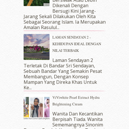
Dikenali Dengan
June 2018
(6)
Bersugi Kini Jarang-
May 2018
(13)
Jarang Sekali Dilakukan Oleh Kita
April 2018
(7)
Sebagai Seorang Islam. Ia Merupakan
March 2018
(10)
Amalan Rasulul...
February 2018
(7)
LAMAN SENDAYAN 2 -
January 2018
(13)
KEHIDUPAN IDEAL DENGAN
December 2017
(12)
NILAI TERBAIK
November 2017
(7)
October 2017
(11)
Laman Sendayan 2
September 2017
(15)
Terletak Di Bandar Sri Sendayan,
Sebuah Bandar Yang Semakin Pesat
August 2017
(5)
Membangun, Dengan Konsep
July 2017
(10)
Mampan Yang Direka Khas Untuk
June 2017
(19)
Ke...
May 2017
(14)
ViViwhite Pearl Extract Hydra
April 2017
(13)
Brightening Cream
March 2017
(14)
February 2017
(8)
Wanita Dan Kecantikan
January 2017
(11)
Berpisah Tiada. Wanita
Sememangnya Sinonim
December 2016
(15)