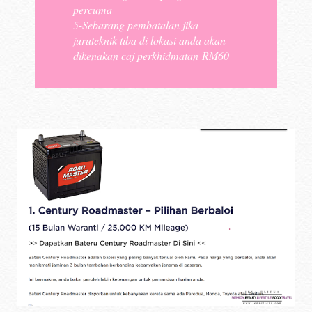
percuma
5-Sebarang pembatalan jika
juruteknik tiba di lokasi anda akan
dikenakan caj perkhidmatan RM60