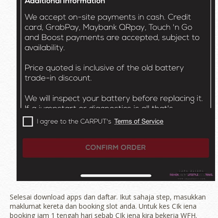
Selesai download apps dan daftar. Ikut sahaja step, masukkan
maklumat kereta dan booking slot anda. Untuk kes CIk iena
booking jam 1 tengah hari sebab CIk iena kira bekerja WFH.