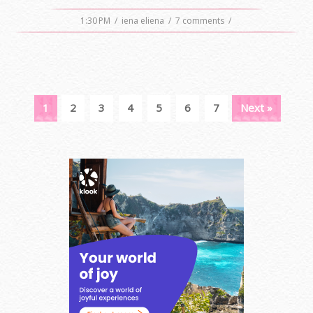
1:30 PM
/
iena eliena
/
7 comments
/
1
2
3
4
5
6
7
Next »