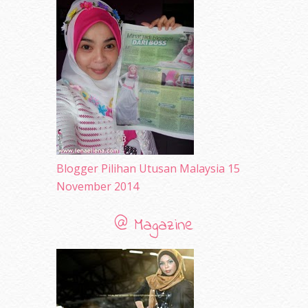
May 2010
(52)
April 2010
(65)
March 2010
(92)
February 2010
(89)
January 2010
(68)
December 2009
(33)
November 2009
(2)
Blogger Pilihan Utusan Malaysia 15
November 2014
@ Magazine