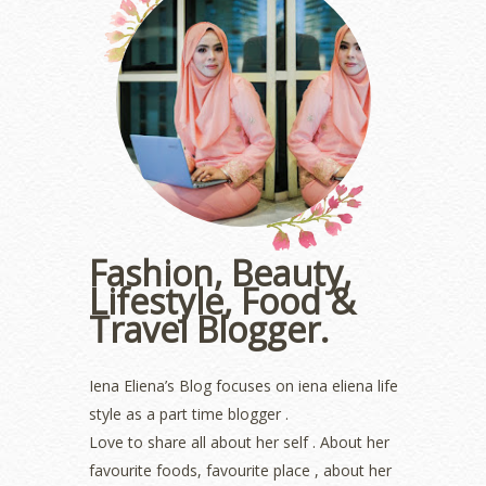
August 2023
(1)
July 2023
(1)
June 2023
(5)
May 2023
(2)
April 2023
(4)
March 2023
(6)
February 2023
(1)
January 2023
(1)
December 2022
(2)
November 2022
(2)
October 2022
(1)
Fashion, Beauty,
August 2022
(2)
Lifestyle, Food &
July 2022
(2)
Travel Blogger.
June 2022
(2)
May 2022
(2)
April 2022
(3)
Iena Eliena’s Blog focuses on iena eliena life
March 2022
(1)
style as a part time blogger .
December 2021
(1)
Love to share all about her self . About her
November 2021
(2)
favourite foods, favourite place , about her
October 2021
(1)