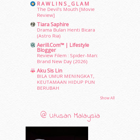
February 2012
(10)
R A W L I N S _ G L A M
The Devil's Mouth [Movie
January 2012
(10)
Review]
December 2011
(16)
Tiara Saphire
November 2011
(18)
Drama Bulan Henti Bicara
October 2011
(5)
(Astro Ria)
September 2011
(7)
Aerill.com™ | Lifestyle
August 2011
(11)
Blogger
June 2011
(9)
Review Filem : Spider-Man:
May 2011
(6)
Brand New Day (2026)
April 2011
(7)
Aku Sis Lin
March 2011
(9)
BILA UMUR MENINGKAT,
KEUTAMAAN HIDUP PUN
February 2011
(5)
BERUBAH
January 2011
(15)
December 2010
(14)
Show All
November 2010
(29)
October 2010
(30)
@ Utusan Malaysia
September 2010
(38)
August 2010
(42)
July 2010
(31)
June 2010
(32)