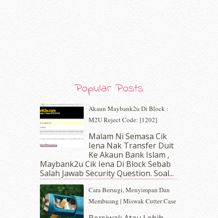
February 2020
(9)
January 2020
(9)
December 2019
(7)
November 2019
(7)
October 2019
(5)
September 2019
(7)
August 2019
(5)
July 2019
(10)
Popular Posts
June 2019
(2)
May 2019
(9)
Akaun Maybank2u Di Block :
April 2019
(5)
M2U Reject Code: [1202]
March 2019
(3)
Malam Ni Semasa Cik
February 2019
(4)
Iena Nak Transfer Duit
January 2019
(4)
Ke Akaun Bank Islam ,
December 2018
(6)
Maybank2u Cik Iena Di Block Sebab
November 2018
(7)
Salah Jawab Security Question. Soal...
October 2018
(5)
Cara Bersugi, Menyimpan Dan
September 2018
(4)
Membuang | Miswak Cutter Case
August 2018
(5)
July 2018
(4)
Bersiwak Atau Lebih