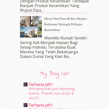
Dengan Produk Kecantikan. Terdapat
November 2016
(14)
Banyak Produk Kecantikan Yang
October 2016
(22)
Wujud Dipa...
September 2016
(20)
Meora Dan Ferra Di Eka Heights
August 2016
(19)
Kediaman Strategik Pelbagai
July 2016
(11)
Kemudahan
June 2016
(30)
May 2016
(16)
Memiliki Rumah Sendiri
April 2016
(7)
Sering Kali Menjadi Impian Bagi
March 2016
(18)
Setiap Individu Terutama Buat
Mereka Yang Telah Bekeluarga.
February 2016
(11)
Dalam‍ Dunia Yang Kian Be...
January 2016
(9)
December 2015
(23)
November 2015
(26)
My Blog List
October 2015
(32)
September 2015
(29)
Farhana Jafri
August 2015
(23)
Pertama Kali Join Running
July 2015
(14)
Event, Thank You LEGO X
June 2015
(46)
KLCC!
May 2015
(30)
Farhana Jafri
April 2015
(39)