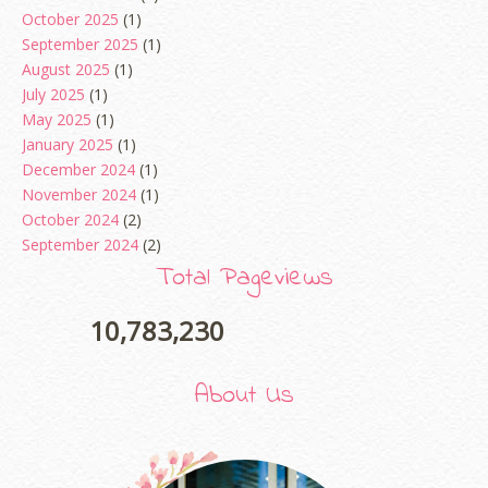
October 2025
(1)
September 2025
(1)
August 2025
(1)
July 2025
(1)
May 2025
(1)
January 2025
(1)
December 2024
(1)
November 2024
(1)
October 2024
(2)
September 2024
(2)
August 2024
(2)
Total Pageviews
June 2024
(2)
May 2024
(5)
10,783,230
April 2024
(3)
March 2024
(3)
About Us
February 2024
(1)
January 2024
(2)
December 2023
(4)
October 2023
(1)