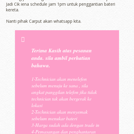
Jadi Cik iena schedule jam 1pm untuk penggantian bateri
kereta.
Nanti pihak Carput akan whatsapp kita.
Terima Kasih atas pesanan
anda. sila ambil perhatian
bahawa.
1-Technician akan menelefon
sebelum menuju ke sana , sila
angkat panggilan telefon jika tidak
technician tak akan bergerak ke
lokasi
2-Technician akan menyemak
sebelum menukar bateri
3-Harga sudah ada dengan trade in
4-Pemasangan dan penghantaran