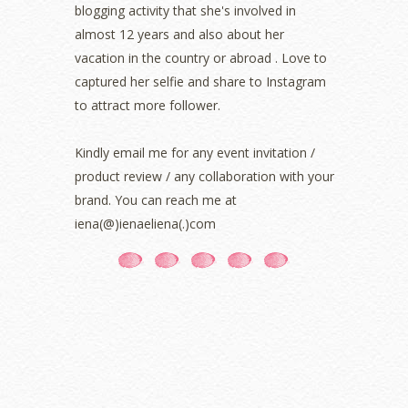
blogging activity that she's involved in
September 2021
(2)
almost 12 years and also about her
August 2021
(5)
vacation in the country or abroad . Love to
July 2021
(3)
June 2021
(7)
captured her selfie and share to Instagram
May 2021
(8)
to attract more follower.
April 2021
(8)
March 2021
(5)
Kindly email me for any event invitation /
February 2021
(11)
product review / any collaboration with your
January 2021
(11)
brand. You can reach me at
December 2020
(7)
iena(@)ienaeliena(.)com
November 2020
(5)
October 2020
(5)
September 2020
(9)
August 2020
(9)
July 2020
(7)
June 2020
(8)
May 2020
(9)
April 2020
(13)
March 2020
(8)