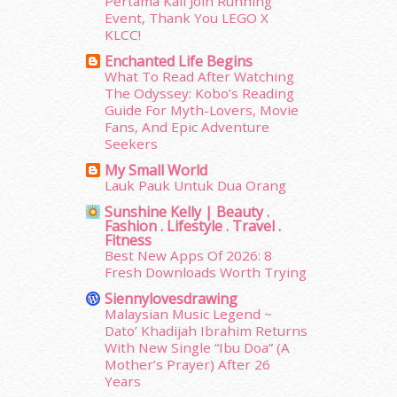
Pertama Kali Join Running
Event, Thank You LEGO X
March 2015
(56)
KLCC!
February 2015
(49)
January 2015
(35)
Enchanted Life Begins
What To Read After Watching
December 2014
(23)
The Odyssey: Kobo’s Reading
November 2014
(26)
Guide For Myth-Lovers, Movie
October 2014
(18)
Fans, And Epic Adventure
September 2014
(56)
Seekers
August 2014
(22)
My Small World
July 2014
(19)
Lauk Pauk Untuk Dua Orang
June 2014
(19)
Sunshine Kelly | Beauty .
May 2014
(3)
Fashion . Lifestyle . Travel .
Fitness
January 2014
(2)
Best New Apps Of 2026: 8
December 2013
(15)
Fresh Downloads Worth Trying
November 2013
(1)
Siennylovesdrawing
July 2012
(6)
Malaysian Music Legend ~
June 2012
(31)
Dato’ Khadijah Ibrahim Returns
May 2012
(87)
With New Single “Ibu Doa” (A
Mother’s Prayer) After 26
April 2012
(155)
Years
March 2012
(104)