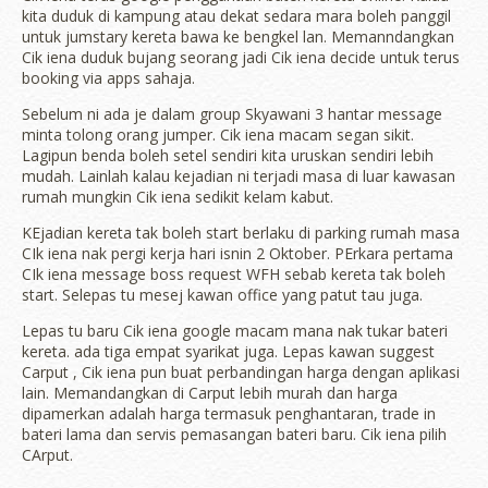
kita duduk di kampung atau dekat sedara mara boleh panggil
untuk jumstary kereta bawa ke bengkel lan. Memanndangkan
Cik iena duduk bujang seorang jadi Cik iena decide untuk terus
booking via apps sahaja.
Sebelum ni ada je dalam group Skyawani 3 hantar message
minta tolong orang jumper. Cik iena macam segan sikit.
Lagipun benda boleh setel sendiri kita uruskan sendiri lebih
mudah. Lainlah kalau kejadian ni terjadi masa di luar kawasan
rumah mungkin Cik iena sedikit kelam kabut.
KEjadian kereta tak boleh start berlaku di parking rumah masa
CIk iena nak pergi kerja hari isnin 2 Oktober. PErkara pertama
CIk iena message boss request WFH sebab kereta tak boleh
start. Selepas tu mesej kawan office yang patut tau juga.
Lepas tu baru Cik iena google macam mana nak tukar bateri
kereta. ada tiga empat syarikat juga. Lepas kawan suggest
Carput , Cik iena pun buat perbandingan harga dengan aplikasi
lain. Memandangkan di Carput lebih murah dan harga
dipamerkan adalah harga termasuk penghantaran, trade in
bateri lama dan servis pemasangan bateri baru. Cik iena pilih
CArput.