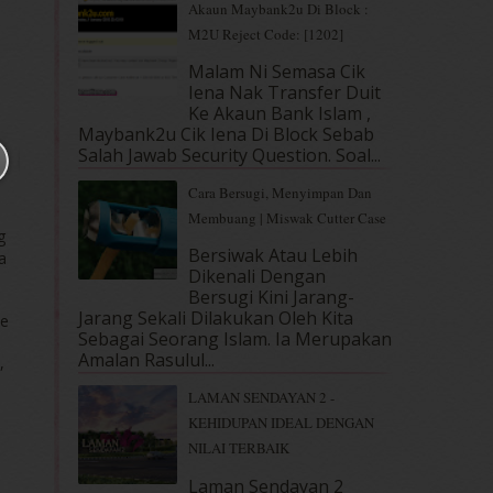
Akaun Maybank2u Di Block :
M2U Reject Code: [1202]
Malam Ni Semasa Cik
Iena Nak Transfer Duit
Ke Akaun Bank Islam ,
Maybank2u Cik Iena Di Block Sebab
Salah Jawab Security Question. Soal...
Cara Bersugi, Menyimpan Dan
Membuang | Miswak Cutter Case
g
Bersiwak Atau Lebih
a
Dikenali Dengan
Bersugi Kini Jarang-
Jarang Sekali Dilakukan Oleh Kita
ue
Sebagai Seorang Islam. Ia Merupakan
Amalan Rasulul...
,
LAMAN SENDAYAN 2 -
KEHIDUPAN IDEAL DENGAN
NILAI TERBAIK
Laman Sendayan 2