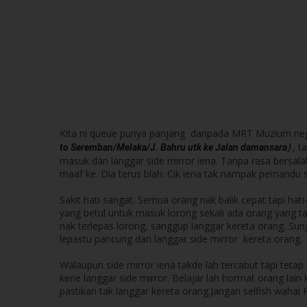
Kita ni queue punya panjang daripada MRT Muzium nega
)
, t
to
Seremban
/
Melaka
/
J. Bahru utk ke Jalan damansara
masuk dan langgar side mirror iena. Tanpa rasa bersala
maaf ke. Dia terus blah. Cik iena tak nampak pemandu s
Sakit hati sangat. Semua orang nak balik cepat tapi hat
yang betul untuk masuk lorong sekali ada orang yang tak
nak terlepas lorong, sanggup langgar kereta orang. Sung
lepastu pancung dan langgar side mirror kereta orang.
Walaupun side mirror iena takde lah tercabut tapi tetap 
kene langgar side mirror. Belajar lah hormat orang lai
pastikan tak langgar kereta orang.Jangan selfish wahai