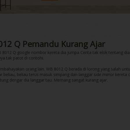
012 Q Pemandu Kurang Ajar
WB 8012 Q google nombor kereta dia jumpa Cerita tak elok tentang dia
ya tak patot di contohi.
embahayakan orang lain. WB 8012 Q berada di lorong yang salah unt
 beliau, beliau terus masuk simpang dan langgar side mirror kereta c
ntung dengar dia langgar tau. Memang sangat kurang ajar.