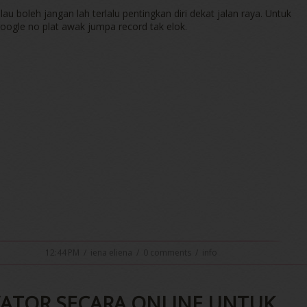
alau boleh jangan lah terlalu pentingkan diri dekat jalan raya. Untuk
ogle no plat awak jumpa record tak elok.
12:44 PM
/
iena eliena
/
0 comments
/
info
ATOR SECARA ONLINE UNTUK