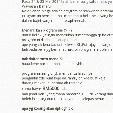
Pada 24 & 25 Mei 2014 telah berlansung satu majlis ya
Wawasan Baharu.
Raja Sehari Mega adalah program perkahwinan berama
Program ini bermatlamat membantu belia-belia yang 
dalam bajet yang rendah tetapi meriah.
Menarik kan program nie (^_~)
untuk belia2 yg ingin mendirikan rumahtangga tp bajet 
program ni diadakan setiap tahun.
ape yang cik iena tau untuk kwsn KL,Putrajaya,selangor
Jadi pada belia yg berminat nak join program ni boleh la 
nak daftar mcm mana ??
haaa kene baca sampai abes okeyhh..
program ni mmg bnyk membantu la sb nye
pengantin xde buat keje da..family pn xde buat keje
datang makan je.. semua dh tersedia
RM5000
cuma bayar
sahaja
hah jimat kan.. yang mana hantaran 10 K tu..korang dah
boleh la saving duit tu tuk kegunaan selepas berumah 
apa yg korang akan dpt dgn 5K