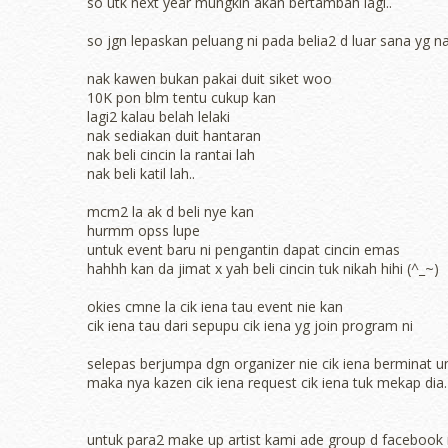
so utk next year mungkin akan bertambah lagi..
so jgn lepaskan peluang ni pada belia2 d luar sana yg 
nak kawen bukan pakai duit siket woo
10K pon blm tentu cukup kan
lagi2 kalau belah lelaki
nak sediakan duit hantaran
nak beli cincin la rantai lah
nak beli katil lah..
mcm2 la ak d beli nye kan
hurmm opss lupe
untuk event baru ni pengantin dapat cincin emas
hahhh kan da jimat x yah beli cincin tuk nikah hihi (^_~)
okies cmne la cik iena tau event nie kan
cik iena tau dari sepupu cik iena yg join program ni
selepas berjumpa dgn organizer nie cik iena berminat un
maka nya kazen cik iena request cik iena tuk mekap dia.
untuk para2 make up artist kami ade group d facebook