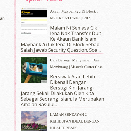
Akaun Maybank2u Di Block :
M2U Reject Code: [1202]
nan
Malam Ni Semasa Cik
Iena Nak Transfer Duit
Ke Akaun Bank Islam ,
Maybank2u Cik Iena Di Block Sebab
Salah Jawab Security Question. Soal...
Cara Bersugi, Menyimpan Dan
Membuang | Miswak Cutter Case
Bersiwak Atau Lebih
Dikenali Dengan
Bersugi Kini Jarang-
Jarang Sekali Dilakukan Oleh Kita
Sebagai Seorang Islam. Ia Merupakan
Amalan Rasulul...
LAMAN SENDAYAN 2 -
KEHIDUPAN IDEAL DENGAN
NILAI TERBAIK