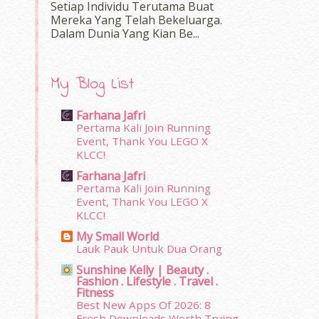
Setiap Individu Terutama Buat
Mereka Yang Telah Bekeluarga.
Dalam‍ Dunia Yang Kian Be...
My Blog List
Farhana Jafri
Pertama Kali Join Running
Event, Thank You LEGO X
KLCC!
Farhana Jafri
Pertama Kali Join Running
Event, Thank You LEGO X
KLCC!
My Small World
Lauk Pauk Untuk Dua Orang
Sunshine Kelly | Beauty .
Fashion . Lifestyle . Travel .
Fitness
Best New Apps Of 2026: 8
Fresh Downloads Worth Trying