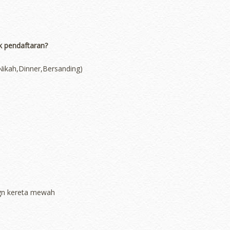
k pendaftaran?
Nikah,Dinner,Bersanding)
 dgn kereta mewah