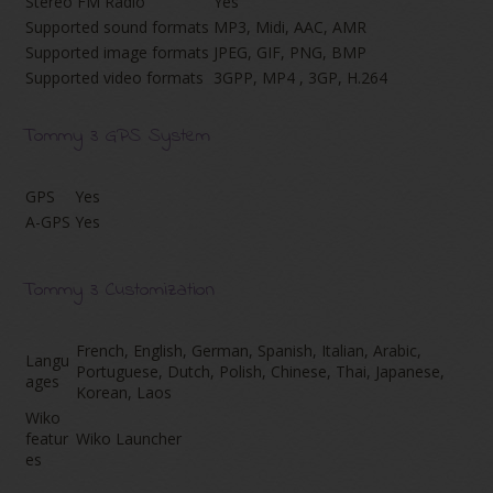
Stereo FM Radio
Yes
Supported sound formats
MP3, Midi, AAC, AMR
Supported image formats
JPEG, GIF, PNG, BMP
Supported video formats
3GPP, MP4 , 3GP, H.264
Tommy 3 GPS System
GPS
Yes
A-GPS
Yes
Tommy 3 Customization
French, English, German, Spanish, Italian, Arabic,
Langu
Portuguese, Dutch, Polish, Chinese, Thai, Japanese,
ages
Korean, Laos
Wiko
featur
Wiko Launcher
es