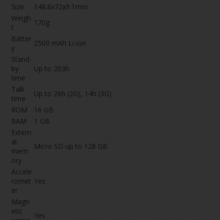
Size
148.8x72x9.1mm
Weigh
170g
t
Batter
2500 mAh Li-ion
y
Stand-
by
Up to 203h
time
Talk
Up to 26h (2G), 14h (3G)
time
ROM
16 GB
RAM
1 GB
Extern
al
Micro SD up to 128 GB
mem
ory
Accele
romet
Yes
er
Magn
etic
Yes