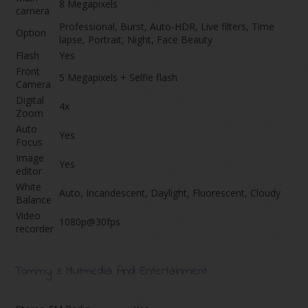
8 Megapixels
camera
Professional, Burst, Auto-HDR, Live filters, Time
Option
lapse, Portrait, Night, Face Beauty
Flash
Yes
Front
5 Megapixels + Selfie flash
Camera
Digital
4x
Zoom
Auto
Yes
Focus
Image
Yes
editor
White
Auto, Incandescent, Daylight, Fluorescent, Cloudy
Balance
Video
1080p@30fps
recorder
Tommy 3 Multmedia And Entertainment