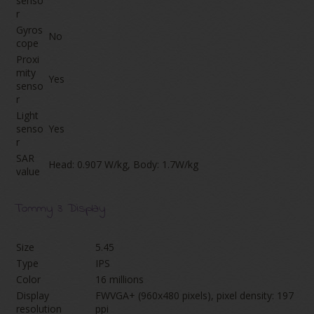
senso
r
Gyros
No
cope
Proxi
mity
Yes
senso
r
Light
senso
Yes
r
SAR
Head: 0.907 W/kg, Body: 1.7W/kg
value
Tommy 3 Display
Size
5.45
Type
IPS
Color
16 millions
Display
FWVGA+ (960x480 pixels), pixel density: 197
resolution
ppi