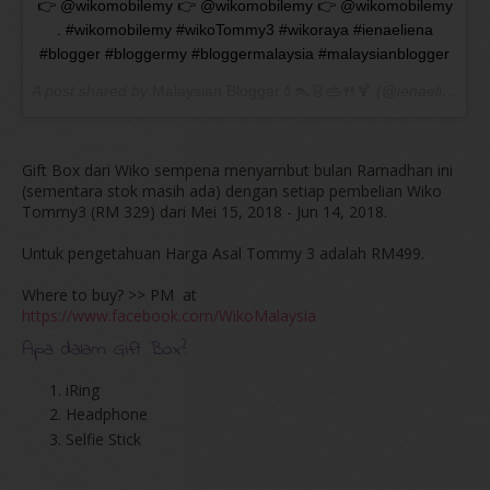
👉 @wikomobilemy 👉 @wikomobilemy 👉 @wikomobilemy
. #wikomobilemy #wikoTommy3 #wikoraya #ienaeliena
#blogger #bloggermy #bloggermalaysia #malaysianblogger
A post shared by
Malaysian Blogger💄👠👗👜🍴🍹
(@ienaeliena) on
Gift Box dari Wiko sempena menyambut bulan Ramadhan ini
(sementara stok masih ada) dengan setiap pembelian Wiko
Tommy3 (RM 329) dari Mei 15, 2018 - Jun 14, 2018.
Untuk pengetahuan Harga Asal Tommy 3 adalah RM499.
Where to buy? >> PM at
https://www.facebook.com/WikoMalaysia
Apa dalam Gift Box?
iRing
Headphone
Selfie Stick