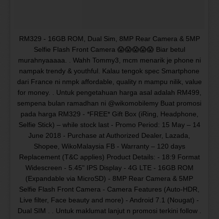
RM329 - 16GB ROM, Dual Sim, 8MP Rear Camera & 5MP
Selfie Flash Front Camera 😱😱😱😱😱 Biar betul
murahnyaaaaa. . Wahh Tommy3, mcm menarik je phone ni
nampak trendy & youthful. Kalau tengok spec Smartphone
dari France ni nmpk affordable, quality n mampu nilik, value
for money. . Untuk pengetahuan harga asal adalah RM499,
sempena bulan ramadhan ni @wikomobilemy Buat promosi
pada harga RM329 - *FREE* Gift Box (iRing, Headphone,
Selfie Stick) – while stock last - Promo Period: 15 May – 14
June 2018 - Purchase at Authorized Dealer, Lazada,
Shopee, WikoMalaysia FB - Warranty – 120 days
Replacement (T&C applies) Product Details: - 18:9 Format
Widescreen - 5.45" IPS Display - 4G LTE - 16GB ROM
(Expandable via MicroSD) - 8MP Rear Camera & 5MP
Selfie Flash Front Camera - Camera Features (Auto-HDR,
Live filter, Face beauty and more) - Android 7.1 (Nougat) -
Dual SIM . . Untuk maklumat lanjut n promosi terkini follow .