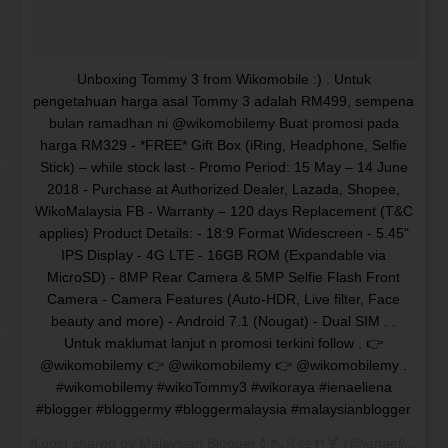
Unboxing Tommy 3 from Wikomobile :) . Untuk
pengetahuan harga asal Tommy 3 adalah RM499, sempena
bulan ramadhan ni @wikomobilemy Buat promosi pada
harga RM329 - *FREE* Gift Box (iRing, Headphone, Selfie
Stick) – while stock last - Promo Period: 15 May – 14 June
2018 - Purchase at Authorized Dealer, Lazada, Shopee,
WikoMalaysia FB - Warranty – 120 days Replacement (T&C
applies) Product Details: - 18:9 Format Widescreen - 5.45"
IPS Display - 4G LTE - 16GB ROM (Expandable via
MicroSD) - 8MP Rear Camera & 5MP Selfie Flash Front
Camera - Camera Features (Auto-HDR, Live filter, Face
beauty and more) - Android 7.1 (Nougat) - Dual SIM . .
Untuk maklumat lanjut n promosi terkini follow . 👉
@wikomobilemy 👉 @wikomobilemy 👉 @wikomobilemy .
#wikomobilemy #wikoTommy3 #wikoraya #ienaeliena
#blogger #bloggermy #bloggermalaysia #malaysianblogger
A post shared by
Malaysian Blogger💄👠👗👜🍴🍹
(@ienaeliena) on