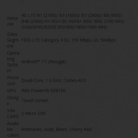
4G LTE B1 (2100)/ B3 (1800)/ B7 (2600)/ B8 (900)/
Netw
B40 (2300) H+/3G+/3G HSPA+ 850/ 900/ 2100 MHz
ork
GSM/GPRS/EDGE 850/900/1800/1900 MHz
Data
Segm
FDD-LTE Category 4 DL 150 Mbps, UL 50Mbps
ent
Opera
ting
Android™ 7.1 (Nougat)
Syste
m
Proce
Quad-Core, 1.3 GHz, Cortex-A53
ssor
GPU
IMG PowerVR GE8100
Desig
Touch screen
n
SIM
2 Micro SIM
CARD
Availa
ble
Anthracite, Gold, Bleen, Cherry Red
colors