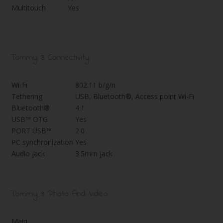
Multitouch
Yes
Tommy 3 Connectivity
Wi-Fi
802.11 b/g/n
Tethering
USB, Bluetooth®, Access point Wi-Fi
Bluetooth®
4.1
USB™ OTG
Yes
PORT USB™
2.0
PC synchronization
Yes
Audio jack
3.5mm jack
Tommy 3 Photo And Video
Main