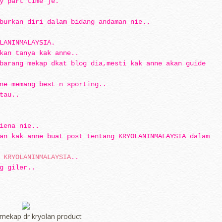
y part time je.
burkan diri dalam bidang andaman nie..
LANINMALAYSIA.
kan tanya kak anne..
barang mekap dkat blog dia,mesti kak anne akan guide
ne memang best n sporting..
tau..
iena nie..
an kak anne buat post tentang KRYOLANINMALAYSIA dalam
e
KRYOLANINMALAYSIA
..
g giler..
Powered by
Jasper Roberts
-
Blog
 mekap dr kryolan product