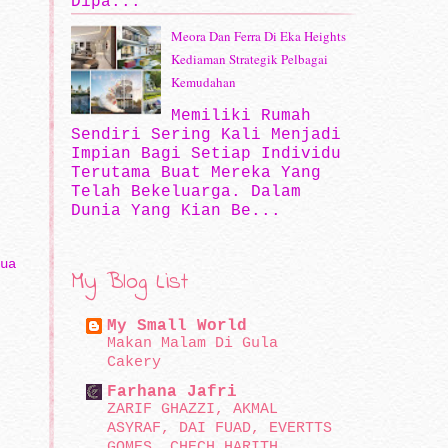
Dipa...
Meora Dan Ferra Di Eka Heights
Kediaman Strategik Pelbagai
Kemudahan
Memiliki Rumah
Sendiri Sering Kali Menjadi
Impian Bagi Setiap Individu
Terutama Buat Mereka Yang
Telah Bekeluarga. Dalam‍
Dunia Yang Kian Be...
ua
My Blog List
My Small World
Makan Malam Di Gula
Cakery
Farhana Jafri
ZARIF GHAZZI, AKMAL
ASYRAF, DAI FUAD, EVERTTS
GOMES, CHECH HARITH,