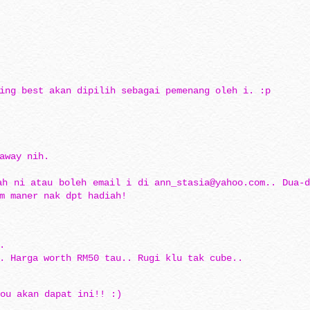
ing best akan dipilih sebagai pemenang oleh i. :p
away nih.
ah ni atau boleh email i di ann_stasia@yahoo.com.. Dua-d
m maner nak dpt hadiah!
.
. Harga worth RM50 tau.. Rugi klu tak cube..
ou akan dapat ini!! :)