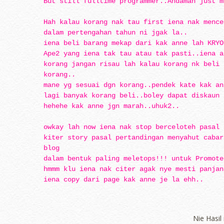
But still fulltime programmer..Andaman just m
Hah kalau korang nak tau first iena nak mence
dalam pertengahan tahun ni jgak la..
iena beli barang mekap dari kak anne lah KRYO
Ape2 yang iena tak tau atau tak pasti..iena a
korang jangan risau lah kalau korang nk beli 
korang..
mane yg sesuai dgn korang..pendek kate kak an
lagi banyak korang beli..boley dapat diskaun 
hehehe kak anne jgn marah..uhuk2..
owkay lah now iena nak stop berceloteh pasal 
kiter story pasal pertandingan menyahut cabar
blog
dalam bentuk paling meletops!!! untuk Promot
hmmm klu iena nak citer agak nye mesti panjan
iena copy dari page kak anne je la ehh..
Nie Hasil