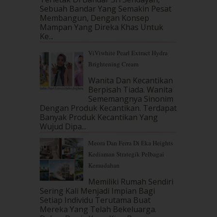
October 2017
(11)
Sebuah Bandar Yang Semakin Pesat
September 2017
(15)
Membangun, Dengan Konsep
August 2017
(5)
Mampan Yang Direka Khas Untuk
July 2017
(10)
Ke...
June 2017
(19)
ViViwhite Pearl Extract Hydra
May 2017
(14)
Brightening Cream
April 2017
(13)
March 2017
(14)
Wanita Dan Kecantikan
Berpisah Tiada. Wanita
February 2017
(8)
Sememangnya Sinonim
January 2017
(11)
Dengan Produk Kecantikan. Terdapat
December 2016
(15)
Banyak Produk Kecantikan Yang
November 2016
(14)
Wujud Dipa...
October 2016
(22)
Meora Dan Ferra Di Eka Heights
September 2016
(20)
Kediaman Strategik Pelbagai
August 2016
(19)
Kemudahan
July 2016
(11)
June 2016
(30)
Memiliki Rumah Sendiri
May 2016
(16)
Sering Kali Menjadi Impian Bagi
Setiap Individu Terutama Buat
April 2016
(7)
Mereka Yang Telah Bekeluarga.
March 2016
(18)