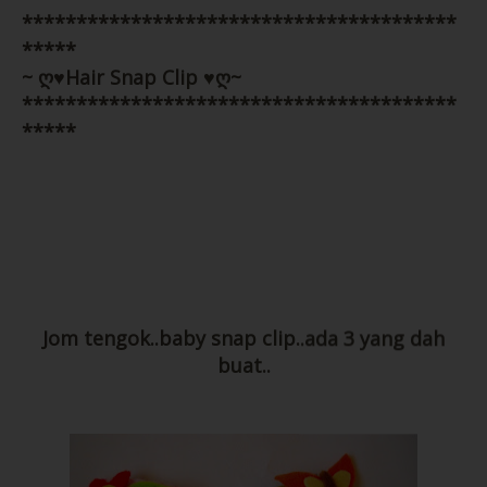
****************************************
*****
Word
pun boleh request jugak..
~ ღ♥Hair Snap Clip ♥ღ~
****************************************
*****
Jom tengok..baby snap clip..ada 3 yang dah
Berminat?
buat..
5) Pin brooch biasa ( 2.5cm)
Email me ok!
Price : RM 4.00/dozen
khairuncraft@gmail.com