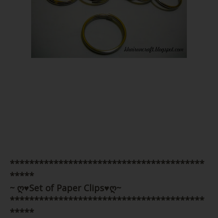
Material yg saya guna foam paper..tulisan tu
jahit tangan ye..
3) Paper Clips Besar (7.5cm)
Klip ni pulak saiz dia 5cm..bukan yang kecil
biasa kita guna tu..
Price : RM2.50/dozen
****************************************
Price : RM 2.50/set
*****
~ ღ♥Set of Paper Clips♥ღ~
****************************************
Clip Size : 5cm
*****