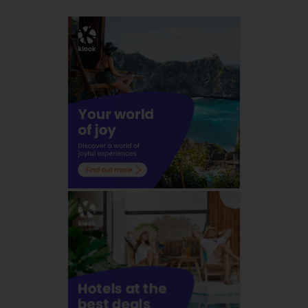
Price excluding postage fee
Serious buyer only..email me ok!
khairunkraf@gmail.com