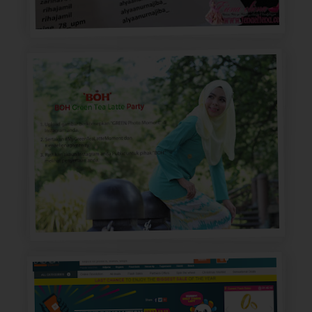
7) Tali saiz sederhana (
sesuai untuk letak tali ni dengan ring
)
keychain or hp straps..senang nak sangkut
Price : RM 0.80/meter
Warna : hitam, gold, putih..(
boleh request warna,nanti saya
)
tambah stok