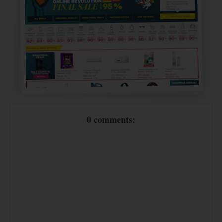
0 comments:
8) Fiber fill (
isi dalam felt craft..bagi lembut..boleh picit-picit geram
)
gitu..hehe..kalau nak buat bantal pun sesuai gak..sebab boleh basuh bantal tu nanti
Price : RM 2.50 per 100gm