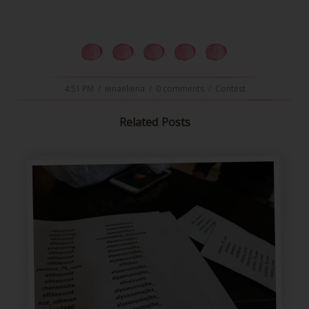
4:51 PM
/
ienaeliena
/
0 comments
/
Contest
ni snap clip carrot..ha..amacam?
Related Posts
mahu try order tak?
email me ok!
khairunkraf@gmail.com