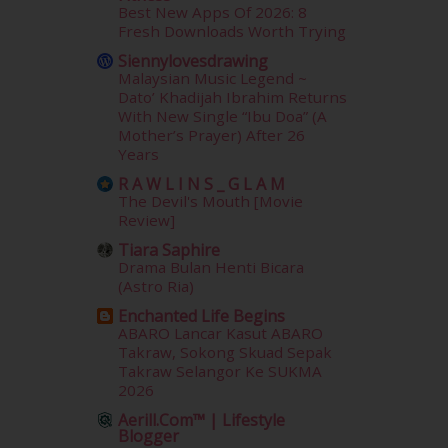
July 2014
(19)
Best New Apps Of 2026: 8
June 2014
(19)
Fresh Downloads Worth Trying
May 2014
(3)
Siennylovesdrawing
January 2014
(2)
Malaysian Music Legend ~
December 2013
(15)
Dato’ Khadijah Ibrahim Returns
With New Single “Ibu Doa” (A
November 2013
(1)
Mother’s Prayer) After 26
July 2012
(6)
Years
June 2012
(31)
R A W L I N S _ G L A M
May 2012
(87)
The Devil's Mouth [Movie
April 2012
(155)
Review]
March 2012
(104)
Tiara Saphire
February 2012
(10)
Drama Bulan Henti Bicara
January 2012
(10)
(Astro Ria)
December 2011
(16)
Enchanted Life Begins
November 2011
(18)
ABARO Lancar Kasut ABARO
October 2011
(5)
Takraw, Sokong Skuad Sepak
September 2011
(7)
Takraw Selangor Ke SUKMA
2026
August 2011
(11)
June 2011
(9)
Aerill.com™ | Lifestyle
Blogger
May 2011
(6)