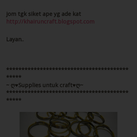
ke..
jom tgk siket ape yg ade kat
http://khairuncraft.blogspot.com
2) Ring Keychain (diameter : 1.7cm)
Untuk jadi paper clip atau bookmark..
Layan..
Price : RM 3.00/dozen
****************************************
*****
~ ღ♥Supplies untuk craft♥ღ~
****************************************
*****