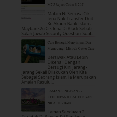
May 2019
(9)
M2U Reject Code: [1202]
April 2019
(5)
Malam Ni Semasa Cik
March 2019
(3)
Iena Nak Transfer Duit
February 2019
(4)
Ke Akaun Bank Islam ,
January 2019
(4)
Maybank2u Cik Iena Di Block Sebab
Salah Jawab Security Question. Soal...
December 2018
(6)
November 2018
(7)
Cara Bersugi, Menyimpan Dan
October 2018
(5)
Membuang | Miswak Cutter Case
September 2018
(4)
Bersiwak Atau Lebih
August 2018
(5)
Dikenali Dengan
July 2018
(4)
Bersugi Kini Jarang-
June 2018
(6)
Jarang Sekali Dilakukan Oleh Kita
May 2018
(13)
Sebagai Seorang Islam. Ia Merupakan
April 2018
(7)
Amalan Rasulul...
March 2018
(10)
LAMAN SENDAYAN 2 -
February 2018
(7)
KEHIDUPAN IDEAL DENGAN
January 2018
(13)
NILAI TERBAIK
December 2017
(12)
November 2017
(7)
Laman Sendayan 2
Terletak Di Bandar Sri Sendayan,