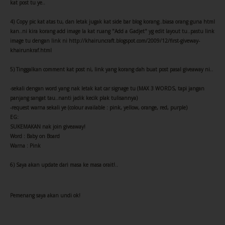
kat post tu ye..
4) Copy pic kat atas tu, dan letak jugak kat side bar blog korang..biasa orang guna html
kan..ni kira korang add image la kat ruang "Add a Gadjet" yg edit layout tu..pastu link
image tu dengan link ni http://khairuncraft.blogspot.com/2009/12/first-giveway-
khairunkraf.html
5) Tinggalkan comment kat post ni, link yang korang dah buat post pasal giveaway ni..
-sekali dengan word yang nak letak kat car signage tu (MAX 3 WORDS, tapi jangan
panjang sangat tau..nanti jadik kecik plak tulisannya)
-request warna sekali ye (colour available : pink, yellow, orange, red, purple)
EG:
Ha..all crafters..
SUKEMAKAN nak join giveaway!
Word : Baby on Board
Warna : Pink
jom jengah apa yang boleh anda beli..
6) Saya akan update dari masa ke masa orait!..
macam-macam ada..
Pemenang saya akan undi ok!