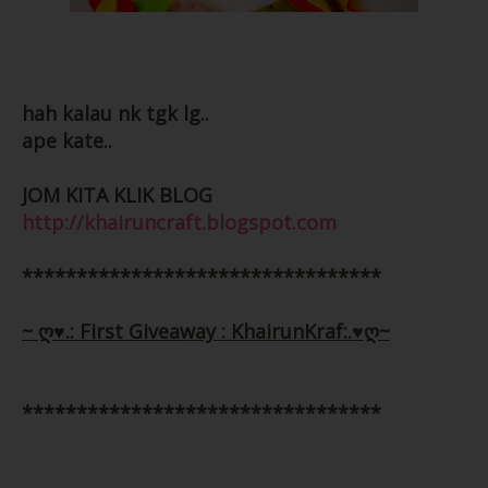
Flower, butterfly..
hah kalau nk tgk lg..
ape kate..
JOM KITA KLIK BLOG
http://khairuncraft.blogspot.com
ni ada lagi..
*********************************
~ ღ♥.: First Giveaway : KhairunKraf:.♥ღ~
6) Pin brooch bulat ( 1.8cm)
*********************************
Price : RM 3.00/dozen