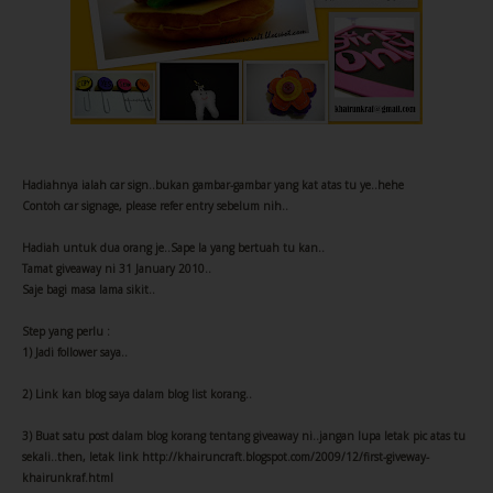
Hadiahnya ialah car sign..bukan gambar-gambar yang kat atas tu ye..hehe
Contoh car signage, please refer entry sebelum nih..
Hadiah untuk dua orang je..Sape la yang bertuah tu kan..
Tamat giveaway ni 31 January 2010..
Saje bagi masa lama sikit..
Step yang perlu :
1) Jadi follower saya..
2) Link kan blog saya dalam blog list korang..
3) Buat satu post dalam blog korang tentang giveaway ni..jangan lupa letak pic atas tu
sekali..then, letak link http://khairuncraft.blogspot.com/2009/12/first-giveway-
khairunkraf.html