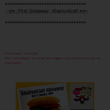
*********************************
~ ღ♥.: First Giveaway : KhairunKraf:.♥ღ~
*********************************
First Giveaway : KhairunKraf
Emm..memandangkan baru je lagi dalam bloggers ni,saya mengumumkan saya nak
buat giveaway..