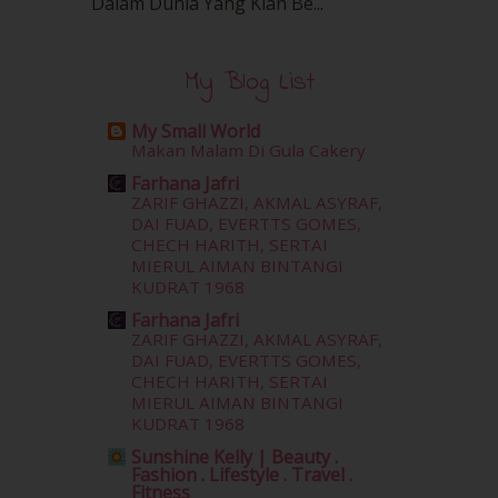
Dalam‍ Dunia Yang Kian Be...
February 2016
(11)
January 2016
(9)
December 2015
(23)
My Blog List
November 2015
(26)
October 2015
(32)
My Small World
September 2015
(29)
Makan Malam Di Gula Cakery
August 2015
(23)
Farhana Jafri
July 2015
(14)
ZARIF GHAZZI, AKMAL ASYRAF,
June 2015
(46)
DAI FUAD, EVERTTS GOMES,
May 2015
(30)
CHECH HARITH, SERTAI
MIERUL AIMAN BINTANGI
April 2015
(39)
KUDRAT 1968
March 2015
(56)
Farhana Jafri
February 2015
(49)
ZARIF GHAZZI, AKMAL ASYRAF,
January 2015
(35)
DAI FUAD, EVERTTS GOMES,
December 2014
(23)
CHECH HARITH, SERTAI
November 2014
(26)
MIERUL AIMAN BINTANGI
October 2014
(18)
KUDRAT 1968
September 2014
(56)
Sunshine Kelly | Beauty .
Fashion . Lifestyle . Travel .
August 2014
(22)
Fitness