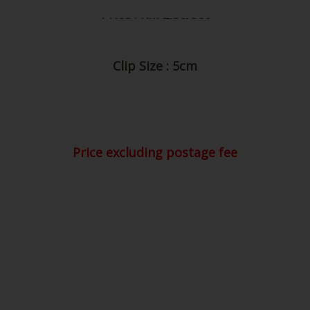
Price excluding postage fee
4) Paper clip kecil (5cm)
Warna
boleh request..nak semua sama warna
ke..
Price : RM 1.50/dozen
(warna available:
yellow
,
red
,
purple
,
orange
,
pink
)