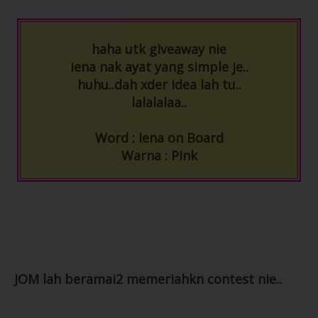
haha utk giveaway nie
1) Ring keychain berantai(diameter: 2.2cm)
iena nak ayat yang simple je..
huhu..dah xder idea lah tu..
Price : RM 3.50/dozen
lalalalaa..
Word : Iena on Board
Warna : Pink
Ha..ni pulak paper clips jenis kecil..jual satu set
terus..
JOM lah beramai2 memeriahkn contest nie..
Sesuai untuk students or orang kerja pejabat