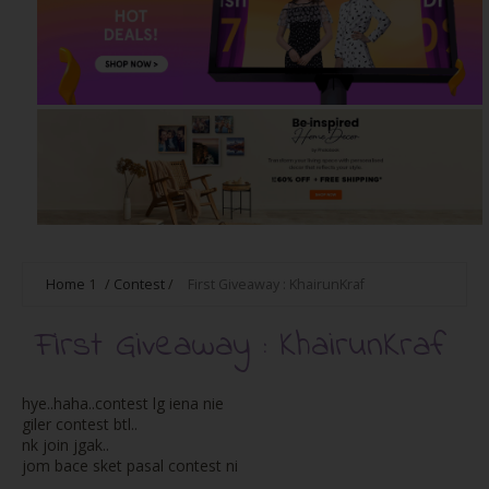
Home
1
/
Contest
/
First Giveaway : KhairunKraf
First Giveaway : KhairunKraf
hye..haha..contest lg iena nie
giler contest btl..
nk join jgak..
jom bace sket pasal contest ni