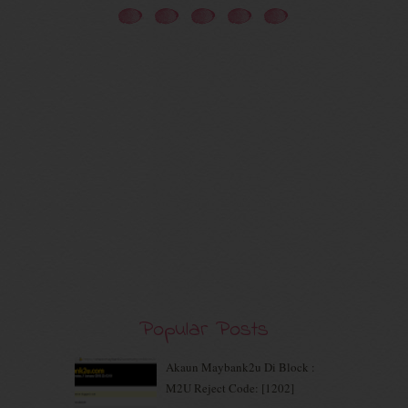
November 2020
(5)
October 2020
(5)
September 2020
(9)
August 2020
(9)
July 2020
(7)
June 2020
(8)
May 2020
(9)
April 2020
(13)
March 2020
(8)
February 2020
(9)
January 2020
(9)
December 2019
(7)
November 2019
(7)
October 2019
(5)
September 2019
(7)
August 2019
(5)
Popular Posts
July 2019
(10)
June 2019
(2)
Akaun Maybank2u Di Block :
May 2019
(9)
M2U Reject Code: [1202]
April 2019
(5)