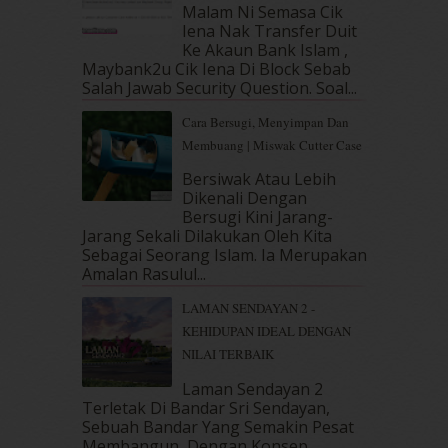
Malam Ni Semasa Cik
March 2019
(3)
Iena Nak Transfer Duit
February 2019
(4)
Ke Akaun Bank Islam ,
January 2019
(4)
Maybank2u Cik Iena Di Block Sebab
Salah Jawab Security Question. Soal...
December 2018
(6)
November 2018
(7)
Cara Bersugi, Menyimpan Dan
October 2018
(5)
Membuang | Miswak Cutter Case
September 2018
(4)
Bersiwak Atau Lebih
August 2018
(5)
Dikenali Dengan
July 2018
(4)
Bersugi Kini Jarang-
June 2018
(6)
Jarang Sekali Dilakukan Oleh Kita
May 2018
(13)
Sebagai Seorang Islam. Ia Merupakan
April 2018
(7)
Amalan Rasulul...
March 2018
(10)
LAMAN SENDAYAN 2 -
February 2018
(7)
KEHIDUPAN IDEAL DENGAN
January 2018
(13)
NILAI TERBAIK
December 2017
(12)
November 2017
(7)
Laman Sendayan 2
Terletak Di Bandar Sri Sendayan,
October 2017
(11)
Sebuah Bandar Yang Semakin Pesat
September 2017
(15)
Membangun, Dengan Konsep