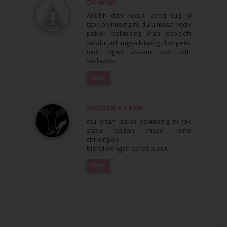
CIK MAMA
Aduhh dah kecuq ayeq liuq ni
tgok belimbing ni, dulu masa kecik
pokok belimbing jiran sebelah
selalu jadi mgsa kitaorg duk petik
mkn ngan assam boii, uittt
sedappp..
Reply
ABGDUDE A.K.A KAI
dlu pnah pakai belimbing ni tok
sapu badan mase kene
chikenpop...
blend dengan beras pulut...
Reply