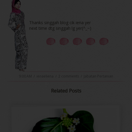
Thanks singgah blog cik iena yer
next time dtg singgah lg yer(^_~)
9:00 AM
/
ienaeliena
/
2 comments
/
Jabatan Pertanian
Related Posts