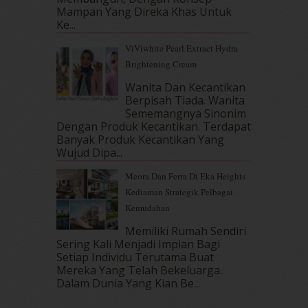
August 2017
(5)
Mampan Yang Direka Khas Untuk
July 2017
(10)
Ke...
June 2017
(19)
ViViwhite Pearl Extract Hydra
May 2017
(14)
Brightening Cream
April 2017
(13)
March 2017
(14)
Wanita Dan Kecantikan
Berpisah Tiada. Wanita
February 2017
(8)
Sememangnya Sinonim
January 2017
(11)
Dengan Produk Kecantikan. Terdapat
December 2016
(15)
Banyak Produk Kecantikan Yang
November 2016
(14)
Wujud Dipa...
October 2016
(22)
Meora Dan Ferra Di Eka Heights
September 2016
(20)
Kediaman Strategik Pelbagai
August 2016
(19)
Kemudahan
July 2016
(11)
June 2016
(30)
Memiliki Rumah Sendiri
May 2016
(16)
Sering Kali Menjadi Impian Bagi
Setiap Individu Terutama Buat
April 2016
(7)
Mereka Yang Telah Bekeluarga.
March 2016
(18)
Dalam‍ Dunia Yang Kian Be...
February 2016
(11)
January 2016
(9)