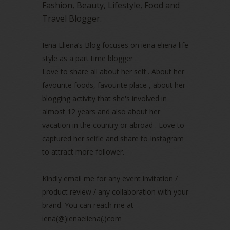
Fashion, Beauty, Lifestyle, Food and
August 2022
(2)
Travel Blogger.
July 2022
(2)
June 2022
(2)
May 2022
(2)
Iena Eliena’s Blog focuses on iena eliena life
April 2022
(3)
style as a part time blogger .
March 2022
(1)
Love to share all about her self . About her
December 2021
(1)
favourite foods, favourite place , about her
November 2021
(2)
blogging activity that she's involved in
October 2021
(1)
almost 12 years and also about her
September 2021
(2)
vacation in the country or abroad . Love to
August 2021
(5)
captured her selfie and share to Instagram
July 2021
(3)
June 2021
(7)
to attract more follower.
May 2021
(8)
April 2021
(8)
Kindly email me for any event invitation /
March 2021
(5)
product review / any collaboration with your
February 2021
(11)
brand. You can reach me at
January 2021
(11)
iena(@)ienaeliena(.)com
December 2020
(7)