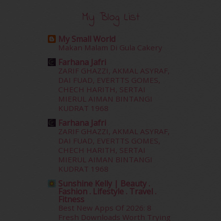
December 2015
(23)
My Blog List
November 2015
(26)
October 2015
(32)
My Small World
September 2015
(29)
Makan Malam Di Gula Cakery
August 2015
(23)
Farhana Jafri
July 2015
(14)
ZARIF GHAZZI, AKMAL ASYRAF,
June 2015
(46)
DAI FUAD, EVERTTS GOMES,
May 2015
(30)
CHECH HARITH, SERTAI
MIERUL AIMAN BINTANGI
April 2015
(39)
KUDRAT 1968
March 2015
(56)
Farhana Jafri
February 2015
(49)
ZARIF GHAZZI, AKMAL ASYRAF,
January 2015
(35)
DAI FUAD, EVERTTS GOMES,
December 2014
(23)
CHECH HARITH, SERTAI
November 2014
(26)
MIERUL AIMAN BINTANGI
October 2014
(18)
KUDRAT 1968
September 2014
(56)
Sunshine Kelly | Beauty .
Fashion . Lifestyle . Travel .
August 2014
(22)
Fitness
July 2014
(19)
Best New Apps Of 2026: 8
June 2014
(19)
Fresh Downloads Worth Trying