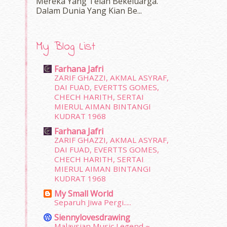
Mereka Yang Telah Bekeluarga.
Dalam‍ Dunia Yang Kian Be...
My Blog List
Farhana Jafri
ZARIF GHAZZI, AKMAL ASYRAF,
DAI FUAD, EVERTTS GOMES,
CHECH HARITH, SERTAI
MIERUL AIMAN BINTANGI
KUDRAT 1968
Farhana Jafri
ZARIF GHAZZI, AKMAL ASYRAF,
DAI FUAD, EVERTTS GOMES,
CHECH HARITH, SERTAI
MIERUL AIMAN BINTANGI
KUDRAT 1968
My Small World
Separuh Jiwa Pergi.....
Siennylovesdrawing
Malaysian Music Legend ~