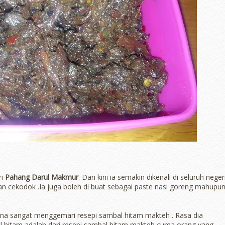
i
Pahang Darul Makmur
. Dan kini ia semakin dikenali di seluruh negeri
 dan cekodok .Ia juga boleh di buat sebagai paste nasi goreng mahupu
ena sangat menggemari resepi sambal hitam makteh . Rasa dia
 hitam adalah dari resepi sambal hitam makteh cuma orang yang