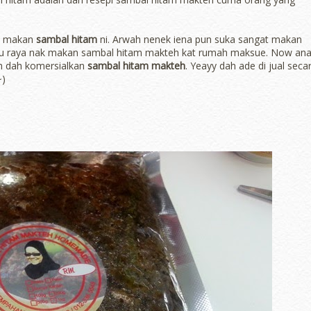
a makan
sambal hitam
ni. Arwah nenek iena pun suka sangat makan
nggu raya nak makan sambal hitam makteh kat rumah maksue. Now an
eh dah komersialkan
sambal hitam makteh
. Yeayy dah ade di jual seca
~)