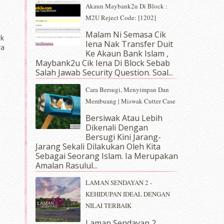
Akaun Maybank2u Di Block :
M2U Reject Code: [1202]
Malam Ni Semasa Cik
ak
Iena Nak Transfer Duit
ra
Ke Akaun Bank Islam ,
Maybank2u Cik Iena Di Block Sebab
Salah Jawab Security Question. Soal...
Cara Bersugi, Menyimpan Dan
Membuang | Miswak Cutter Case
Bersiwak Atau Lebih
Dikenali Dengan
Bersugi Kini Jarang-
Jarang Sekali Dilakukan Oleh Kita
Sebagai Seorang Islam. Ia Merupakan
Amalan Rasulul...
LAMAN SENDAYAN 2 -
KEHIDUPAN IDEAL DENGAN
NILAI TERBAIK
Laman Sendayan 2