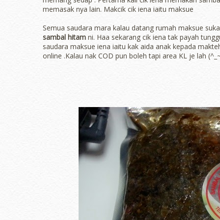
memasak nya lain. Makcik cik iena iaitu maksue
Semua saudara mara kalau datang rumah maksue suk
sambal hitam
ni. Haa sekarang cik iena tak payah tu
saudara maksue iena iaitu kak aida anak kepada makt
online .Kalau nak COD pun boleh tapi area KL je lah (^_