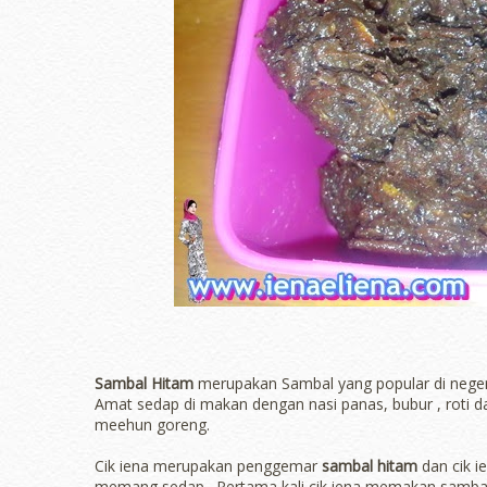
Sambal Hitam
merupakan Sambal yang popular di neger
Amat sedap di makan dengan nasi panas, b
ubur , roti
meehun goreng.
Cik iena merupakan penggemar
sambal hitam
dan cik i
memang sedap . Pertama kali cik iena memakan sambal