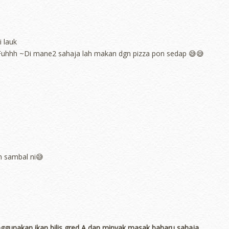
i lauk
. Fuhhh ~Di mane2 sahaja lah makan dgn pizza pon sedap 😅😅
 sambal ni😅
unakan ikan bilis gred A dan minyak masak baharu sahaja