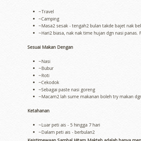
~Travel
~Camping
~Masa2 sesak - tengah2 bulan takde bajet nak bel
~Hari2 biasa, nak nak time hujan dgn nasi panas
Sesuai Makan Dengan
~Nasi
~Bubur
~Roti
~Cekodok
~Sebagai paste nasi goreng
~Macam2 lah sume makanan boleh try makan dgn
Ketahanan
~Luar peti ais - 5 hingga 7 hari
~Dalam peti ais - berbulan2
Keistimewaan Sambal Hitam Makteh adalah hanya mengg