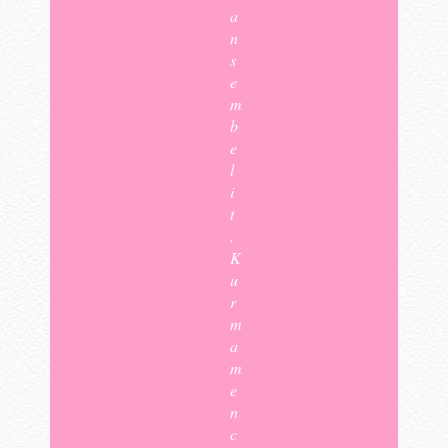
a
n
s
e
m
b
e
l
i
t
.
K
u
r
m
a
m
e
n
c