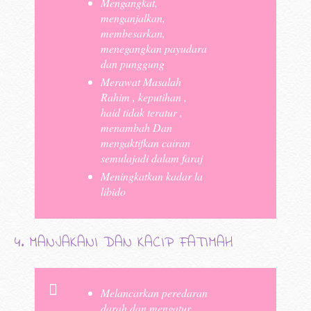
Mengangkat,
menganjalkan,
membesarkan,
menegangkan payudara
dan punggung
Merawat Masalah
Rahim , keputihan ,
haid tidak teratur ,
menambah Dan
mengaktifkan cairan
semulajadi dalam faraj
Meningkatkan kadar la
libido
4. MANJAKANI DAN KACIP FATIMAH
Melancarkan peredaran
darah dan mengatur