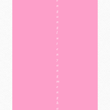
n
g
a
n
g
l
u
t
e
n
y
a
n
g
m
e
n
g
h
a