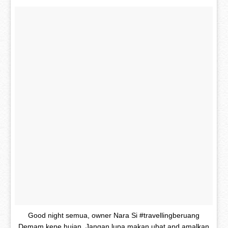
Good night semua, owner Nara Si #travellingberuang
Demam kene hujan. Jangan lupa makan ubat and amalkan