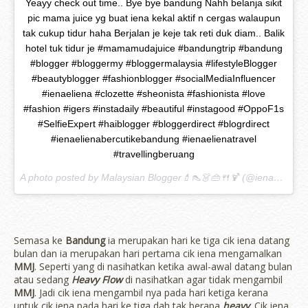
Yeayy check out time.. Bye bye bandung Nahh belanja sikit
pic mama juice yg buat iena kekal aktif n cergas walaupun
tak cukup tidur haha Berjalan je keje tak reti duk diam.. Balik
hotel tuk tidur je #mamamudajuice #bandungtrip #bandung
#blogger #bloggermy #bloggermalaysia #lifestyleBlogger
#beautyblogger #fashionblogger #socialMediaInfluencer
#ienaeliena #clozette #sheonista #fashionista #love
#fashion #igers #instadaily #beautiful #instagood #OppoF1s
#SelfieExpert #haiblogger #bloggerdirect #blogrdirect
#ienaelienabercutikebandung #ienaelienatravel
#travellingberuang
A photo posted by Malaysian Blogger💄👠👗👜🍴🍹 (@ienaeliena) on
Semasa ke
Bandung
ia merupakan hari ke tiga cik iena datang
bulan dan ia merupakan hari pertama cik iena mengamalkan
MMJ
. Seperti yang di nasihatkan ketika awal-awal datang bulan
atau sedang
Heavy Flow
di nasihatkan agar tidak mengambil
MMJ
. Jadi cik iena mengambil nya pada hari ketiga kerana
untuk cik iena pada hari ke tiga dah tak berapa
heavy
. Cik iena