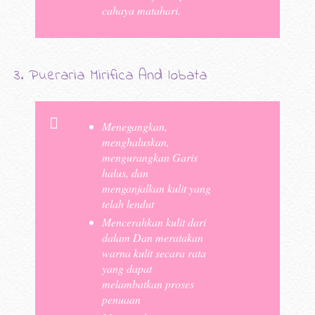
cahaya matahari.
3. Pueraria Mirifica And lobata
Menegangkan,
menghaluskan,
mengurangkan Garis
halus, dan
menganjalkan kulit yang
telah lendut
Mencerahkan kulit dari
dalam Dan meratakan
warna kulit secara rata
yang dapat
melambatkan proses
penuaan