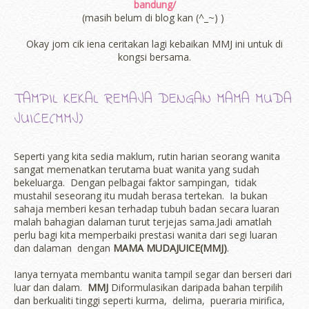
bandung/
(masih belum di blog kan (^_~) )
Okay jom cik iena ceritakan lagi kebaikan MMJ ini untuk di
kongsi bersama.
TAMPIL KEKAL REMAJA DENGAN MAMA MUDA
JUICE(MMJ)
Seperti yang kita sedia maklum, rutin harian seorang wanita
sangat memenatkan terutama buat wanita yang sudah
bekeluarga. Dengan pelbagai faktor sampingan, tidak
mustahil seseorang itu mudah berasa tertekan. Ia bukan
sahaja memberi kesan terhadap tubuh badan secara luaran
malah bahagian dalaman turut terjejas sama.Jadi amatlah
perlu bagi kita memperbaiki prestasi wanita dari segi luaran
dan dalaman dengan
MAMA MUDAJUICE(MMJ)
.
Ianya ternyata membantu wanita tampil segar dan berseri dari
luar dan dalam.
MMJ
Diformulasikan daripada bahan terpilih
dan berkualiti tinggi seperti kurma, delima, pueraria mirifica,