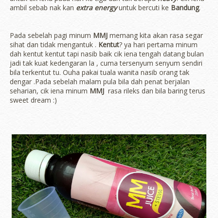
ambil sebab nak kan
extra energy
untuk bercuti ke
Bandung
.
Pada sebelah pagi minum
MMJ
memang kita akan rasa segar
sihat dan tidak mengantuk .
Kentut
? ya hari pertama minum
dah kentut kentut tapi nasib baik cik iena tengah datang bulan
jadi tak kuat kedengaran la , cuma tersenyum senyum sendiri
bila terkentut tu. Ouha pakai tuala wanita nasib orang tak
dengar .Pada sebelah malam pula bila dah penat berjalan
seharian, cik iena minum
MMJ
rasa rileks dan bila baring terus
sweet dream :)