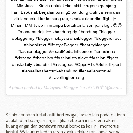
MM Juice+ Stevia untuk kekal aktif cergas sepanjang
hari..Esok nak berjalan pusing2 bandung Ouh ya semalam
cik iena tak tidur lansung tau, setakat tidur dlm flight je..
Minum MM Juice ni mampu bertahan la sampai skrg.. 😊😊
#mamamudajuice #bandungtrip #bandung #blogger
#bloggermy #bloggermalaysia #haiblogger #bloggerdirect
#blogrdirect #lifestyleBlogger #beautyblogger
#fashionblogger #socialMediaInfluencer #ienaeliena
#clozette #sheonista #fashionista #love #fashion #igers
#instadaily #beautiful #instagood #OppoF1s #SelfieExpert
#ienaelienabercutikebandung #ienaelienatravel
#travellingberuang
A photo posted by Malaysian Blogger💄👠👗👜🍴🍹 (@ienaeliena) on
Selain daripada
kekal aktif bertenaga
, kesan lain pada cik iena
adalah pembuangan angin . Jika sebelum ini cik iena akan
buang angin dari
sendawa mulut
berbeza kali ini memerusi
kentut
. Walaupun kedengaran agak kelakar tapi ianya sangat