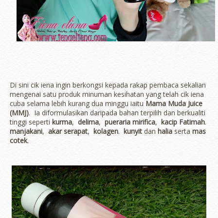
Di sini cik iena ingin berkongsi kepada rakap pembaca sekalian
mengenai satu produk minuman kesihatan yang telah cik iena
cuba selama lebih kurang dua minggu iaitu
Mama Muda Juice
(MMJ)
. Ia diformulasikan daripada bahan terpilih dan berkualiti
tinggi seperti
kurma
,
delima
,
pueraria mirifica
,
kacip Fatimah
.
manjakani
,
akar serapat
,
kolagen
.
kunyit
dan
halia
serta
mas
cotek
.