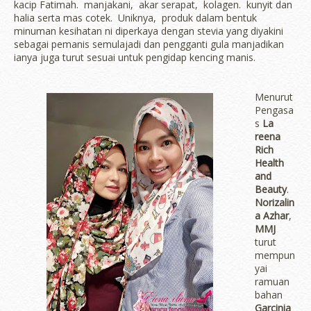
kacip Fatimah. manjakani, akar serapat, kolagen. kunyit dan
halia serta mas cotek. Uniknya, produk dalam bentuk
minuman kesihatan ni diperkaya dengan stevia yang diyakini
sebagai pemanis semulajadi dan pengganti gula manjadikan
ianya juga turut sesuai untuk pengidap kencing manis.
Menurut
Pengasa
s
La
reena
Rich
Health
and
Beauty
.
Norizalin
a Azhar
,
MMJ
turut
mempun
yai
ramuan
bahan
Garcinia