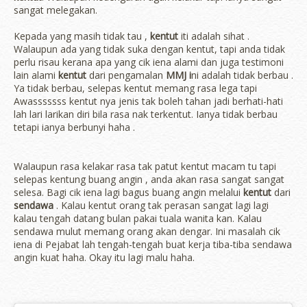
sangat melegakan.
Kepada yang masih tidak tau ,
kentut
iti adalah sihat .
Walaupun ada yang tidak suka dengan kentut, tapi anda tidak
perlu risau kerana apa yang cik iena alami dan juga testimoni
lain alami
kentut
dari pengamalan
MMJ i
ni adalah tidak berbau .
Ya tidak berbau, selepas kentut memang rasa lega tapi
Awasssssss kentut nya jenis tak boleh tahan jadi berhati-hati
lah lari larikan diri bila rasa nak terkentut. Ianya tidak berbau
tetapi ianya berbunyi haha .
Walaupun rasa kelakar rasa tak patut kentut macam tu tapi
selepas kentung buang angin , anda akan rasa sangat sangat
selesa. Bagi cik iena lagi bagus buang angin melalui
kentut
dari
sendawa
. Kalau kentut orang tak perasan sangat lagi lagi
kalau tengah datang bulan pakai tuala wanita kan. Kalau
sendawa mulut memang orang akan dengar. Ini masalah cik
iena di Pejabat lah tengah-tengah buat kerja tiba-tiba sendawa
angin kuat haha. Okay itu lagi malu haha.