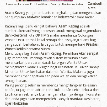
Cambodi
Pengasas La reena Rich Health and Beauty. Norizalina Azhar
a
atau
Asam Keping
yang membantu menghalang dan mengehadkan
pengumpulan
asid-asid lemak
dan
kolesterol
dalam badan.
Katanya lagi, perlu diingat bahawa
Asam Keping
adalah
sumber alternatif yang berkesan Untuk
mengawal kegemukan
dan kolesterol
. Kita
OPTIMIS
mahu membantu Golongan
Wanita Untuk tampil kekal remaja dan disayangi suami bagi
yang sudah berkahwin. Ia bagus Untuk memperbaiki
Prestasi
Wanita ketika bersama suami
.
Menurutnya lagi Selain
Asam Keping
, Pemilihan
Akar serapat
juga membantu meningkatkan sistem kemutan selain
melancarkan peredaran darah ke organ Wanita Untuk
meningkatkan kadar Oksigen bagi Kesihatan. Ia Bukan sahaja
Minuman Untuk kesihatan dalaman Wanita, Malah ia juga
membantu mendapatkan seri pada wajah dan mengekalkan
tenaga harian.
Paling penting selain ia membantu menghilangkan kelesuan
badán, ia juga menjadikan tona kulit badán Lebih Sekata dan
Lebih cerah sekiranya kita mengamalkannya dengan konsisten
dan anda juga akan memperolehi Banyak manfaat Kesihatan,
Ujar Norizalina
.