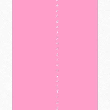
a
r
i
d
e
)
y
a
n
g
s
a
n
g
a
t
T
i
n
g