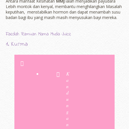
Antara manfaat Kesihatan
MMJ
ialah menjadikan payudara
Lebih montok dan kenyal, membantu menghilangkan Masalah
keputihan, menstabilkan hormon dan dapat menambah susu
badan bagi ibu yang masih masih menyusukan bayi mereka.
Faedah Ramuan Mama Muda Juice
1. Kurma
K
a
n
d
u
n
g
a
n