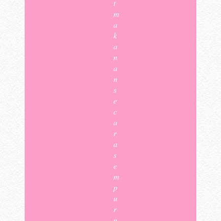
t
m
a
k
a
n
a
n
s
e
c
a
r
a
s
e
m
p
u
r
n