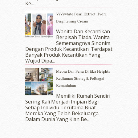
Ke...
August 2017
(5)
July 2017
(10)
ViViwhite Pearl Extract Hydra
June 2017
(19)
Brightening Cream
May 2017
(14)
Wanita Dan Kecantikan
April 2017
(13)
Berpisah Tiada. Wanita
March 2017
(14)
Sememangnya Sinonim
February 2017
(8)
Dengan Produk Kecantikan. Terdapat
January 2017
(11)
Banyak Produk Kecantikan Yang
Wujud Dipa...
December 2016
(15)
November 2016
(14)
Meora Dan Ferra Di Eka Heights
October 2016
(22)
Kediaman Strategik Pelbagai
September 2016
(20)
Kemudahan
August 2016
(19)
Memiliki Rumah Sendiri
July 2016
(11)
Sering Kali Menjadi Impian Bagi
June 2016
(30)
Setiap Individu Terutama Buat
May 2016
(16)
Mereka Yang Telah Bekeluarga.
April 2016
(7)
Dalam‍ Dunia Yang Kian Be...
March 2016
(18)
February 2016
(11)