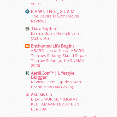
May 2014
(3)
Years
January 2014
(2)
R A W L I N S _ G L A M
December 2013
(15)
The Devil's Mouth [Movie
Review]
November 2013
(1)
July 2012
(6)
Tiara Saphire
Drama Bulan Henti Bicara
June 2012
(31)
(Astro Ria)
May 2012
(87)
April 2012
(155)
Enchanted Life Begins
ABARO Lancar Kasut ABARO
March 2012
(104)
Takraw, Sokong Skuad Sepak
February 2012
(10)
Takraw Selangor Ke SUKMA
January 2012
(10)
2026
December 2011
(16)
Aerill.com™ | Lifestyle
November 2011
(18)
Blogger
October 2011
(5)
Review Filem : Spider-Man:
Brand New Day (2026)
September 2011
(7)
August 2011
(11)
Aku Sis Lin
BILA UMUR MENINGKAT,
June 2011
(9)
KEUTAMAAN HIDUP PUN
May 2011
(6)
BERUBAH
April 2011
(7)