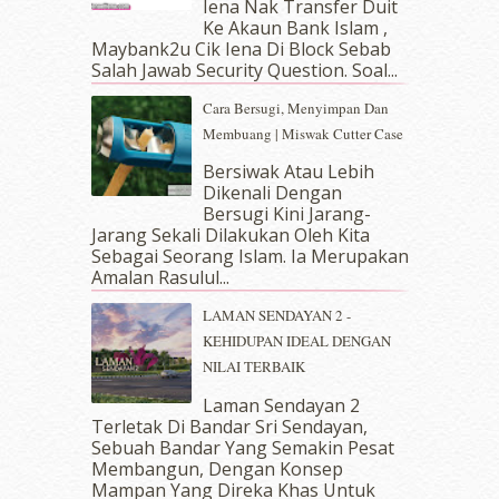
Iena Nak Transfer Duit
March 2019
(3)
Ke Akaun Bank Islam ,
Maybank2u Cik Iena Di Block Sebab
February 2019
(4)
Salah Jawab Security Question. Soal...
January 2019
(4)
December 2018
(6)
Cara Bersugi, Menyimpan Dan
November 2018
(7)
Membuang | Miswak Cutter Case
October 2018
(5)
Bersiwak Atau Lebih
September 2018
(4)
Dikenali Dengan
August 2018
(5)
Bersugi Kini Jarang-
July 2018
(4)
Jarang Sekali Dilakukan Oleh Kita
Sebagai Seorang Islam. Ia Merupakan
June 2018
(6)
Amalan Rasulul...
May 2018
(13)
April 2018
(7)
LAMAN SENDAYAN 2 -
March 2018
(10)
KEHIDUPAN IDEAL DENGAN
February 2018
(7)
NILAI TERBAIK
January 2018
(13)
Laman Sendayan 2
December 2017
(12)
Terletak Di Bandar Sri Sendayan,
November 2017
(7)
Sebuah Bandar Yang Semakin Pesat
October 2017
(11)
Membangun, Dengan Konsep
September 2017
(15)
Mampan Yang Direka Khas Untuk