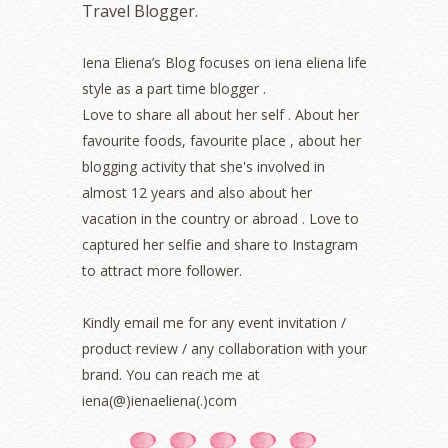
Travel Blogger.
August 2022
(2)
July 2022
(2)
Iena Eliena’s Blog focuses on iena eliena life
June 2022
(2)
style as a part time blogger .
May 2022
(2)
April 2022
(3)
Love to share all about her self . About her
March 2022
(1)
favourite foods, favourite place , about her
December 2021
(1)
blogging activity that she's involved in
November 2021
(2)
almost 12 years and also about her
October 2021
(1)
vacation in the country or abroad . Love to
September 2021
(2)
captured her selfie and share to Instagram
August 2021
(5)
to attract more follower.
July 2021
(3)
June 2021
(7)
May 2021
(8)
Kindly email me for any event invitation /
April 2021
(8)
product review / any collaboration with your
March 2021
(5)
brand. You can reach me at
February 2021
(11)
iena(@)ienaeliena(.)com
January 2021
(11)
December 2020
(7)