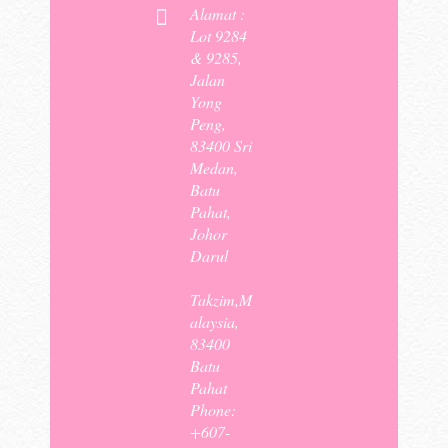
Alamat :
Lot 9284
& 9285,
Jalan
Yong
Peng,
83400 Sri
Medan,
Batu
Pahat,
Johor
Darul
Takzim,M
alaysia,
83400
Batu
Pahat
Phone:
+607-