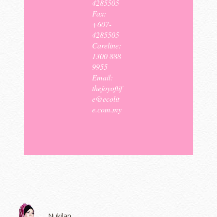
4285505
Fax:
+607-
4285505
Careline:
1300 888
9955
Email:
thejoyoflif
e@ecolit
e.com.my
Nukilan,