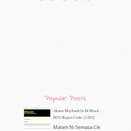
November 2020
(5)
October 2020
(5)
September 2020
(9)
August 2020
(9)
July 2020
(7)
June 2020
(8)
May 2020
(9)
April 2020
(13)
March 2020
(8)
February 2020
(9)
January 2020
(9)
December 2019
(7)
November 2019
(7)
October 2019
(5)
Popular Posts
September 2019
(7)
August 2019
(5)
Akaun Maybank2u Di Block :
July 2019
(10)
M2U Reject Code: [1202]
June 2019
(2)
May 2019
(9)
Malam Ni Semasa Cik
April 2019
(5)