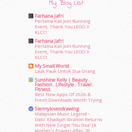
January 2016
(9)
My Blog List
December 2015
(23)
November 2015
(26)
Farhana Jafri
October 2015
(32)
Pertama Kali Join Running
Event, Thank You LEGO X
September 2015
(29)
KLCC!
August 2015
(23)
Farhana Jafri
July 2015
(14)
Pertama Kali Join Running
June 2015
(46)
Event, Thank You LEGO X
May 2015
(30)
KLCC!
April 2015
(39)
My Small World
March 2015
(56)
Lauk Pauk Untuk Dua Orang
February 2015
(49)
Sunshine Kelly | Beauty .
January 2015
(35)
Fashion . Lifestyle . Travel .
December 2014
(23)
Fitness
Best New Apps Of 2026: 8
November 2014
(26)
Fresh Downloads Worth Trying
October 2014
(18)
Siennylovesdrawing
September 2014
(56)
Malaysian Music Legend ~
August 2014
(22)
Dato’ Khadijah Ibrahim Returns
July 2014
(19)
With New Single “Ibu Doa” (A
June 2014
(19)
Mother’s Prayer) After 26