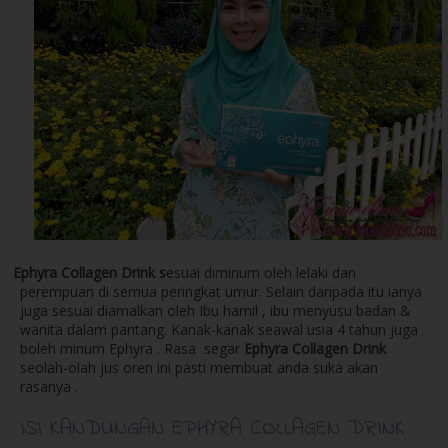
-
Ephyra Collagen Drink s
esuai diminum oleh lelaki dan
perempuan di semua peringkat umur. Selain daripada itu ianya
juga sesuai diamalkan oleh Ibu hamil , ibu menyusu badan &
wanita dalam pantang. Kanak-kanak seawal usia 4 tahun juga
boleh minum Ephyra . Rasa segar
Ephyra Collagen Drink
seolah-olah jus oren ini pasti membuat anda suka akan
rasanya .
ISI KANDUNGAN EPHYRA COLLAGEN DRINK