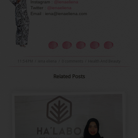
Instagram :
@ienaeliena
Twitter :
@ienaeliena
Email : iena@ienaeliena.com
11:54 PM
/
iena eliena
/
0 comments
/
Health And Beauty
Related Posts