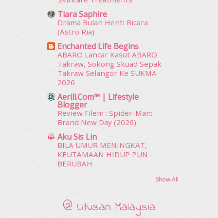
March 2012
(104)
Tiara Saphire
February 2012
(10)
Drama Bulan Henti Bicara
January 2012
(10)
(Astro Ria)
December 2011
(16)
Enchanted Life Begins
November 2011
(18)
ABARO Lancar Kasut ABARO
October 2011
(5)
Takraw, Sokong Skuad Sepak
September 2011
(7)
Takraw Selangor Ke SUKMA
2026
August 2011
(11)
June 2011
(9)
Aerill.com™ | Lifestyle
Blogger
May 2011
(6)
Review Filem : Spider-Man:
April 2011
(7)
Brand New Day (2026)
March 2011
(9)
Aku Sis Lin
February 2011
(5)
BILA UMUR MENINGKAT,
January 2011
(15)
KEUTAMAAN HIDUP PUN
December 2010
(14)
BERUBAH
November 2010
(29)
Show All
October 2010
(30)
September 2010
(38)
@ Utusan Malaysia
August 2010
(42)
July 2010
(31)