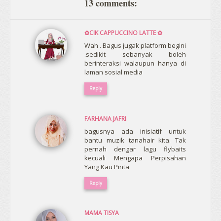
13 comments:
✿CIK CAPPUCCINO LATTE ✿
Wah . Bagus jugak platform begini
.sedikit sebanyak boleh
berinteraksi walaupun hanya di
laman sosial media
Reply
FARHANA JAFRI
bagusnya ada inisiatif untuk
bantu muzik tanahair kita. Tak
pernah dengar lagu flybaits
kecuali Mengapa Perpisahan
Yang Kau Pinta
Reply
MAMA TISYA