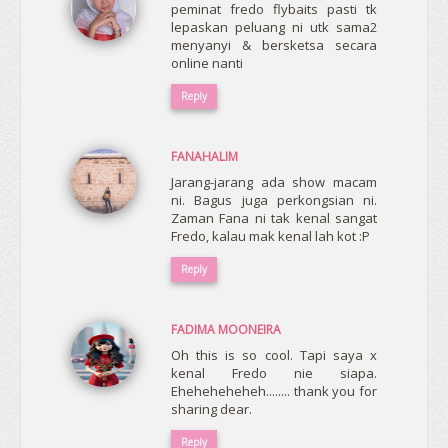
peminat fredo flybaits pasti tk
lepaskan peluang ni utk sama2
menyanyi & bersketsa secara
online nanti
Reply
FANAHALIM
Jarang-jarang ada show macam
ni. Bagus juga perkongsian ni.
Zaman Fana ni tak kenal sangat
Fredo, kalau mak kenal lah kot :P
Reply
FADIMA MOONEIRA
Oh this is so cool. Tapi saya x
kenal Fredo nie siapa.
Eheheheheheh........ thank you for
sharing dear.
Reply