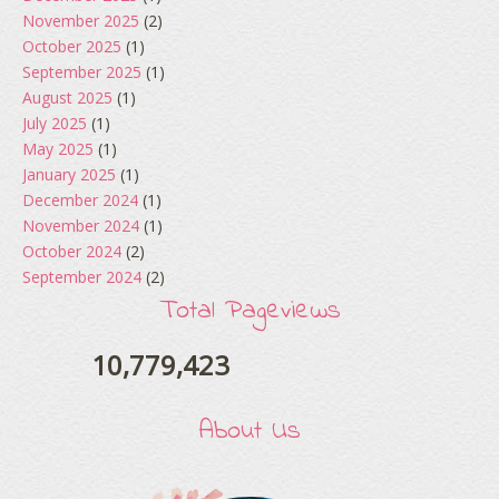
November 2025
(2)
October 2025
(1)
September 2025
(1)
August 2025
(1)
July 2025
(1)
May 2025
(1)
January 2025
(1)
December 2024
(1)
November 2024
(1)
October 2024
(2)
September 2024
(2)
August 2024
(2)
Total Pageviews
June 2024
(2)
May 2024
(5)
10,779,423
April 2024
(3)
March 2024
(3)
About Us
February 2024
(1)
January 2024
(2)
December 2023
(4)