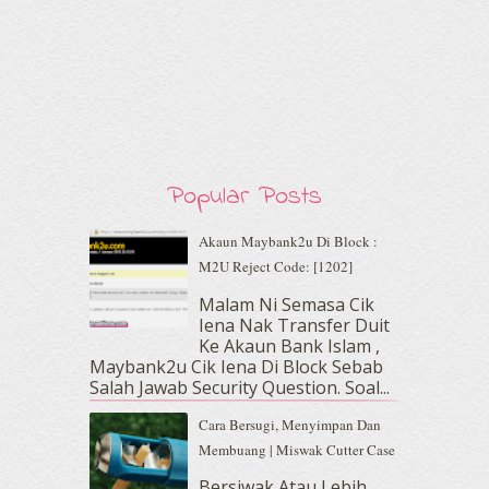
March 2020
(8)
February 2020
(9)
January 2020
(9)
December 2019
(7)
November 2019
(7)
October 2019
(5)
September 2019
(7)
August 2019
(5)
Popular Posts
July 2019
(10)
June 2019
(2)
Akaun Maybank2u Di Block :
May 2019
(9)
M2U Reject Code: [1202]
April 2019
(5)
Malam Ni Semasa Cik
March 2019
(3)
Iena Nak Transfer Duit
February 2019
(4)
Ke Akaun Bank Islam ,
January 2019
(4)
Maybank2u Cik Iena Di Block Sebab
Salah Jawab Security Question. Soal...
December 2018
(6)
November 2018
(7)
Cara Bersugi, Menyimpan Dan
October 2018
(5)
Membuang | Miswak Cutter Case
September 2018
(4)
Bersiwak Atau Lebih
August 2018
(5)