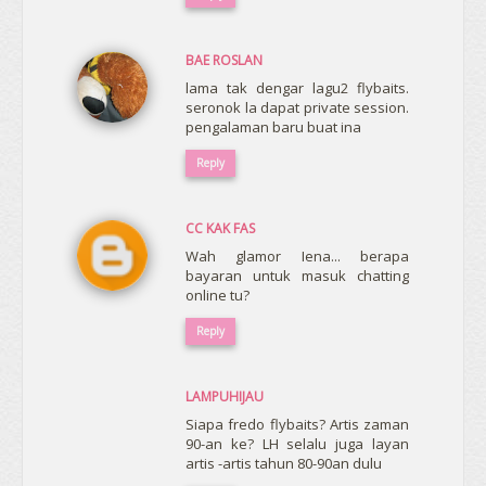
BAE ROSLAN
lama tak dengar lagu2 flybaits.
seronok la dapat private session.
pengalaman baru buat ina
Reply
CC KAK FAS
Wah glamor Iena... berapa
bayaran untuk masuk chatting
online tu?
Reply
LAMPUHIJAU
Siapa fredo flybaits? Artis zaman
90-an ke? LH selalu juga layan
artis -artis tahun 80-90an dulu