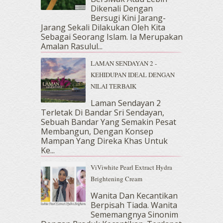
Dikenali Dengan
July 2018
(4)
Bersugi Kini Jarang-
June 2018
(6)
Jarang Sekali Dilakukan Oleh Kita
May 2018
(13)
Sebagai Seorang Islam. Ia Merupakan
April 2018
(7)
Amalan Rasulul...
March 2018
(10)
LAMAN SENDAYAN 2 -
February 2018
(7)
KEHIDUPAN IDEAL DENGAN
January 2018
(13)
NILAI TERBAIK
December 2017
(12)
November 2017
(7)
Laman Sendayan 2
Terletak Di Bandar Sri Sendayan,
October 2017
(11)
Sebuah Bandar Yang Semakin Pesat
September 2017
(15)
Membangun, Dengan Konsep
August 2017
(5)
Mampan Yang Direka Khas Untuk
July 2017
(10)
Ke...
June 2017
(19)
ViViwhite Pearl Extract Hydra
May 2017
(14)
Brightening Cream
April 2017
(13)
March 2017
(14)
Wanita Dan Kecantikan
Berpisah Tiada. Wanita
February 2017
(8)
Sememangnya Sinonim
January 2017
(11)