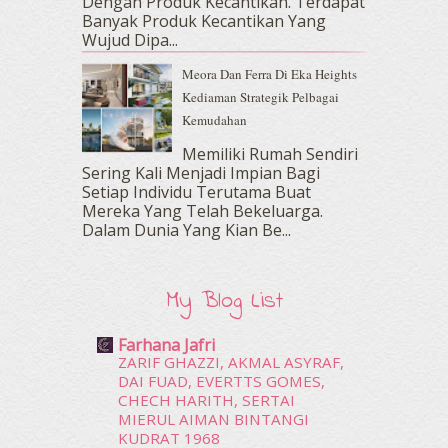
Dengan Produk Kecantikan. Terdapat
December 2016
(15)
Banyak Produk Kecantikan Yang
November 2016
(14)
Wujud Dipa...
October 2016
(22)
Meora Dan Ferra Di Eka Heights
September 2016
(20)
Kediaman Strategik Pelbagai
August 2016
(19)
Kemudahan
July 2016
(11)
June 2016
(30)
Memiliki Rumah Sendiri
May 2016
(16)
Sering Kali Menjadi Impian Bagi
Setiap Individu Terutama Buat
April 2016
(7)
Mereka Yang Telah Bekeluarga.
March 2016
(18)
Dalam‍ Dunia Yang Kian Be...
February 2016
(11)
January 2016
(9)
December 2015
(23)
My Blog List
November 2015
(26)
October 2015
(32)
Farhana Jafri
September 2015
(29)
ZARIF GHAZZI, AKMAL ASYRAF,
August 2015
(23)
DAI FUAD, EVERTTS GOMES,
CHECH HARITH, SERTAI
July 2015
(14)
MIERUL AIMAN BINTANGI
June 2015
(46)
KUDRAT 1968
May 2015
(30)