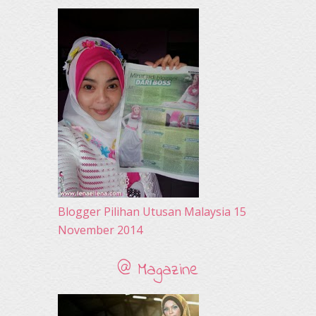
June 2010
(32)
May 2010
(52)
April 2010
(65)
March 2010
(92)
February 2010
(89)
January 2010
(68)
December 2009
(33)
November 2009
(2)
Blogger Pilihan Utusan Malaysia 15
November 2014
@ Magazine