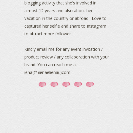
blogging activity that she's involved in
October 2021
(1)
almost 12 years and also about her
September 2021
(2)
vacation in the country or abroad . Love to
August 2021
(5)
captured her selfie and share to Instagram
July 2021
(3)
June 2021
(7)
to attract more follower.
May 2021
(8)
April 2021
(8)
Kindly email me for any event invitation /
March 2021
(5)
product review / any collaboration with your
February 2021
(11)
brand. You can reach me at
January 2021
(11)
iena(@)ienaeliena(.)com
December 2020
(7)
November 2020
(5)
October 2020
(5)
September 2020
(9)
August 2020
(9)
July 2020
(7)
June 2020
(8)
May 2020
(9)
April 2020
(13)