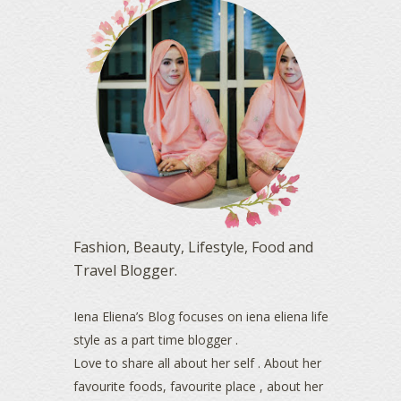
October 2023
(1)
August 2023
(1)
July 2023
(1)
June 2023
(5)
May 2023
(2)
April 2023
(4)
March 2023
(6)
February 2023
(1)
January 2023
(1)
December 2022
(2)
November 2022
(2)
October 2022
(1)
Fashion, Beauty, Lifestyle, Food and
August 2022
(2)
Travel Blogger.
July 2022
(2)
June 2022
(2)
May 2022
(2)
Iena Eliena’s Blog focuses on iena eliena life
April 2022
(3)
style as a part time blogger .
March 2022
(1)
Love to share all about her self . About her
December 2021
(1)
favourite foods, favourite place , about her
November 2021
(2)