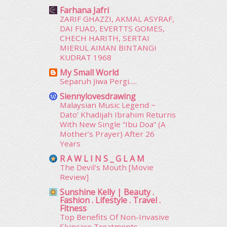
Farhana Jafri
April 2015
(39)
ZARIF GHAZZI, AKMAL ASYRAF,
March 2015
(56)
DAI FUAD, EVERTTS GOMES,
February 2015
(49)
CHECH HARITH, SERTAI
January 2015
(35)
MIERUL AIMAN BINTANGI
KUDRAT 1968
December 2014
(23)
November 2014
(26)
My Small World
October 2014
(18)
Separuh Jiwa Pergi.....
September 2014
(56)
Siennylovesdrawing
August 2014
(22)
Malaysian Music Legend ~
Dato’ Khadijah Ibrahim Returns
July 2014
(19)
With New Single “Ibu Doa” (A
June 2014
(19)
Mother’s Prayer) After 26
May 2014
(3)
Years
January 2014
(2)
R A W L I N S _ G L A M
December 2013
(15)
The Devil's Mouth [Movie
November 2013
(1)
Review]
July 2012
(6)
Sunshine Kelly | Beauty .
June 2012
(31)
Fashion . Lifestyle . Travel .
Fitness
May 2012
(87)
Top Benefits Of Non-Invasive
April 2012
(155)
Skincare Treatments