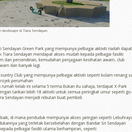
 landscape di Tiara Sendayan
i Sendayan Green Park yang mempunya pelbagai aktiviti riadah dapat
 Tiara Sendayan mendapat akses mudah kepada pelbagai fasiliti
m dan persendirian, kemudahan penjagaan kesihatan awam, club
wam dan banyak lagi.
ountry Club yang mempunya pelbagai aktiviti seperti kolam renang sa
 projek perumahan
rumah kelab ini selama 5 terma.Bukan itu sahaja, terdapat X-Park
engan tarikan lebih 18 aktiviti untuk semua peringkat umur seperti go
Tiara Sendayan menjadi rebutan buat pembeli.
t baik, di mana penduduk mempunyai akses jaringan seperti Lebuhray
dudukannya yang terletak bersebelahan dengan Bandar Sri Sendayan
ada pelbagai fasiliti utama berhampiran, seperti