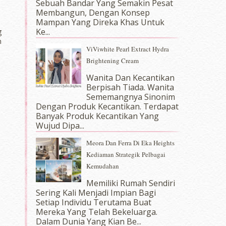
Sebuah Bandar Yang Semakin Pesat
Membangun, Dengan Konsep
Mampan Yang Direka Khas Untuk
Ke...
g
n
ViViwhite Pearl Extract Hydra
Brightening Cream
Wanita Dan Kecantikan
Berpisah Tiada. Wanita
Sememangnya Sinonim
Dengan Produk Kecantikan. Terdapat
Banyak Produk Kecantikan Yang
Wujud Dipa...
Meora Dan Ferra Di Eka Heights
Kediaman Strategik Pelbagai
Kemudahan
Memiliki Rumah Sendiri
Sering Kali Menjadi Impian Bagi
Setiap Individu Terutama Buat
Mereka Yang Telah Bekeluarga.
Dalam‍ Dunia Yang Kian Be...