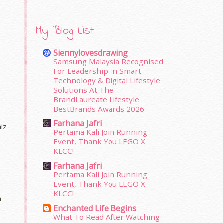
My Blog List
Siennylovesdrawing
Samsung Malaysia Recognised
For Leadership In Smart
Technology & Digital Lifestyle
Solutions At The
BrandLaureate Lifestyle
BestBrands Awards 2026
Farhana Jafri
iz
Pertama Kali Join Running
Event, Thank You LEGO X
KLCC!
-
Farhana Jafri
Pertama Kali Join Running
Event, Thank You LEGO X
KLCC!
a
Enchanted Life Begins
What To Read After Watching