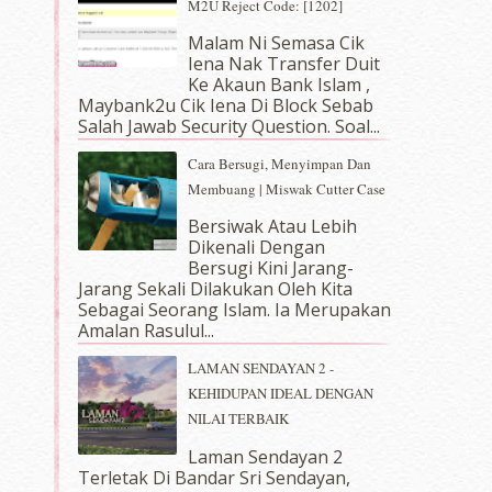
M2U Reject Code: [1202]
Malam Ni Semasa Cik
Iena Nak Transfer Duit
Ke Akaun Bank Islam ,
Maybank2u Cik Iena Di Block Sebab
Salah Jawab Security Question. Soal...
Cara Bersugi, Menyimpan Dan
Membuang | Miswak Cutter Case
Bersiwak Atau Lebih
Dikenali Dengan
Bersugi Kini Jarang-
Jarang Sekali Dilakukan Oleh Kita
Sebagai Seorang Islam. Ia Merupakan
Amalan Rasulul...
LAMAN SENDAYAN 2 -
KEHIDUPAN IDEAL DENGAN
NILAI TERBAIK
Laman Sendayan 2
Terletak Di Bandar Sri Sendayan,