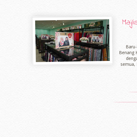
Majl
Baru-
Benang H
denga
semua, 