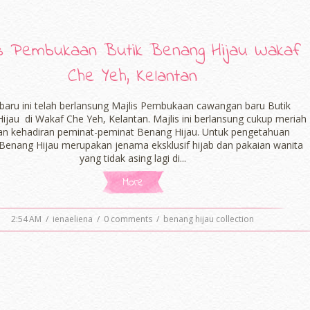
is Pembukaan Butik Benang Hijau Wakaf
Che Yeh, Kelantan
baru ini telah berlansung Majlis Pembukaan cawangan baru Butik
ijau di Wakaf Che Yeh, Kelantan. Majlis ini berlansung cukup meriah
n kehadiran peminat-peminat Benang Hijau. Untuk pengetahuan
Benang Hijau merupakan jenama eksklusif hijab dan pakaian wanita
yang tidak asing lagi di...
More
2:54 AM
/
ienaeliena
/
0 comments
/
benang hijau collection