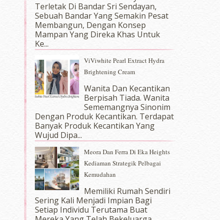
Terletak Di Bandar Sri Sendayan,
Sebuah Bandar Yang Semakin Pesat
Membangun, Dengan Konsep
Mampan Yang Direka Khas Untuk
Ke...
ViViwhite Pearl Extract Hydra
Brightening Cream
Wanita Dan Kecantikan
Berpisah Tiada. Wanita
Sememangnya Sinonim
Dengan Produk Kecantikan. Terdapat
Banyak Produk Kecantikan Yang
Wujud Dipa...
Meora Dan Ferra Di Eka Heights
Kediaman Strategik Pelbagai
Kemudahan
Memiliki Rumah Sendiri
Sering Kali Menjadi Impian Bagi
Setiap Individu Terutama Buat
Mereka Yang Telah Bekeluarga.