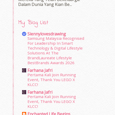
Dalam‍ Dunia Yang Kian Be...
My Blog List
Siennylovesdrawing
Samsung Malaysia Recognised
For Leadership In Smart
Technology & Digital Lifestyle
Solutions At The
BrandLaureate Lifestyle
BestBrands Awards 2026
Farhana Jafri
Pertama Kali Join Running
Event, Thank You LEGO X
KLCC!
Farhana Jafri
Pertama Kali Join Running
Event, Thank You LEGO X
KLCC!
Enchanted Life Begins