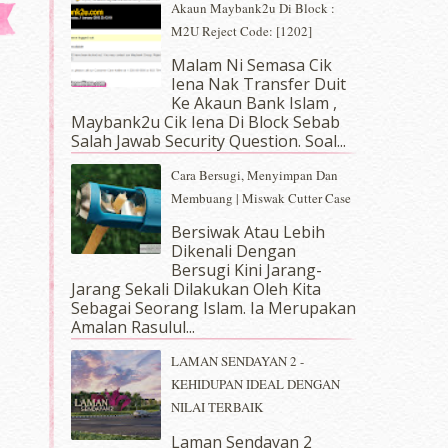
Akaun Maybank2u Di Block :
M2U Reject Code: [1202]
Malam Ni Semasa Cik
Iena Nak Transfer Duit
Ke Akaun Bank Islam ,
Maybank2u Cik Iena Di Block Sebab
Salah Jawab Security Question. Soal...
Cara Bersugi, Menyimpan Dan
Membuang | Miswak Cutter Case
Bersiwak Atau Lebih
Dikenali Dengan
Bersugi Kini Jarang-
Jarang Sekali Dilakukan Oleh Kita
Sebagai Seorang Islam. Ia Merupakan
Amalan Rasulul...
LAMAN SENDAYAN 2 -
KEHIDUPAN IDEAL DENGAN
NILAI TERBAIK
Laman Sendayan 2