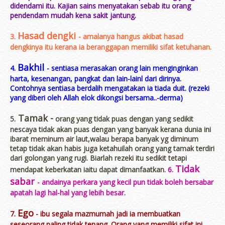
didendami itu. Kajian sains menyatakan sebab itu orang
pendendam mudah kena sakit jantung.
Hasad dengki
3.
- amalanya hangus akibat hasad
dengkinya itu kerana ia beranggapan memiliki sifat ketuhanan.
Bakhil
4.
- sentiasa merasakan orang lain menginginkan
harta, kesenangan, pangkat dan lain-lainl dari dirinya.
Contohnya sentiasa berdalih mengatakan ia tiada duit. (rezeki
yang diberi oleh Allah elok dikongsi bersama..-derma)
Tamak -
5.
orang yang tidak puas dengan yang sedikit
nescaya tidak akan puas dengan yang banyak kerana dunia ini
ibarat meminum air laut,walau berapa banyak yg diminum
tetap tidak akan habis juga ketahuilah orang yang tamak terdiri
dari golongan yang rugi. Biarlah rezeki itu sedikit tetapi
Tidak
mendapat keberkatan iaitu dapat dimanfaatkan.
6.
sabar
- andainya perkara yang kecil pun tidak boleh bersabar
apatah lagi hal-hal yang lebih besar.
Ego
7.
- ibu segala mazmumah jadi ia membuatkan
seseorang paling tidak tenang. Orang yang memiliki sifat ini