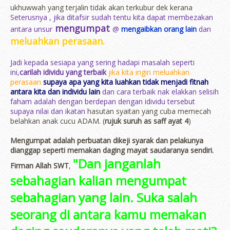
ukhuwwah yang terjalin tidak akan terkubur dek kerana
Seterusnya , jika ditafsir sudah tentu kita dapat membezakan
mengumpat
antara unsur
@
mengaibkan orang lain
dan
meluahkan perasaan.
Jadi kepada sesiapa yang sering hadapi masalah seperti
ini,
carilah idividu yang terbaik
jika kita ingin meluahkan
perasaan
supaya apa yang kita luahkan tidak menjadi fitnah
antara kita dan individu lain
dan cara terbaik nak elakkan selisih
faham adalah dengan berdepan dengan idividu tersebut
supaya nilai dan ikatan
hasutan syaitan yang cuba memecah
belahkan anak cucu ADAM. (
rujuk suruh as saff ayat 4
)
Mengumpat adalah perbuatan dikeji syarak dan pelakunya
dianggap seperti memakan daging mayat saudaranya sendiri.
"Dan janganlah
Firman Allah SWT
,
sebahagian kalian mengumpat
sebahagian yang lain. Suka salah
seorang di antara kamu memakan