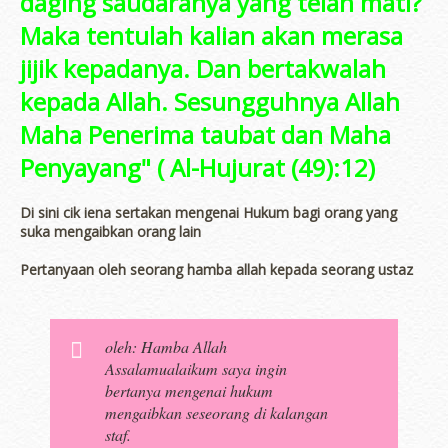
daging saudaranya yang telah mati?
Maka tentulah kalian akan merasa
jijik kepadanya. Dan bertakwalah
kepada Allah. Sesungguhnya Allah
Maha Penerima taubat dan Maha
Penyayang" ( Al-Hujurat (49):12)
Di sini cik iena sertakan mengenai Hukum bagi orang yang
suka mengaibkan orang lain
Pertanyaan oleh seorang hamba allah kepada seorang ustaz
oleh: Hamba Allah
Assalamualaikum saya ingin
bertanya mengenai hukum
mengaibkan seseorang di kalangan
staf.