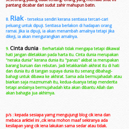
pantang dicabar dari sudut zahir mahupun batin
.
Riak
8.
- terseksa sendiri kerana sentiasa tercari-cari
peluang untuk dipuji. Sentiasa berlakon di hadapan orang
ramai. Jika ia dipuji, ia akan menambah amalnya tetapi jika
dikeji, ia akan mengurangkan amalnya.
Cinta dunia
9.
- Berhartalah tidak mengapa tetapi dikawal
hati jangan diletakkan pada harta itu. Cinta dunia merupakan
"neraka dunia" kerana dunia itu "panas" akibat ia merupakan
barang buruan dan rebutan. Jadi letakkanlah akhirat itu di hati
dan dunia itu di tangan supaya dunia itu senang dibahagi-
bahagi untuk dibawa ke akhirat. Sama ada bermujahadah atau
biarkan saja mazmumah itu, kedua-duanya tetap menderita
tetapi andainya bermujahadah kita akan dibantu Allah dan
akan bahagia jua akhirnya.
p/s : kepada sesiapa yamg mengujungi blog cik iena dan
mebaca ariktiel ini ,cik iena mohon maaf sekiranya ada
kesilapan yang cik iena lakukan sama sedar atau tidak.