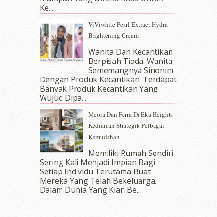
July 2017
(10)
Ke...
June 2017
(19)
ViViwhite Pearl Extract Hydra
May 2017
(14)
Brightening Cream
April 2017
(13)
March 2017
(14)
Wanita Dan Kecantikan
Berpisah Tiada. Wanita
February 2017
(8)
Sememangnya Sinonim
January 2017
(11)
Dengan Produk Kecantikan. Terdapat
December 2016
(15)
Banyak Produk Kecantikan Yang
November 2016
(14)
Wujud Dipa...
October 2016
(22)
Meora Dan Ferra Di Eka Heights
September 2016
(20)
Kediaman Strategik Pelbagai
August 2016
(19)
Kemudahan
July 2016
(11)
June 2016
(30)
Memiliki Rumah Sendiri
May 2016
(16)
Sering Kali Menjadi Impian Bagi
Setiap Individu Terutama Buat
April 2016
(7)
Mereka Yang Telah Bekeluarga.
March 2016
(18)
Dalam‍ Dunia Yang Kian Be...
February 2016
(11)
January 2016
(9)
December 2015
(23)