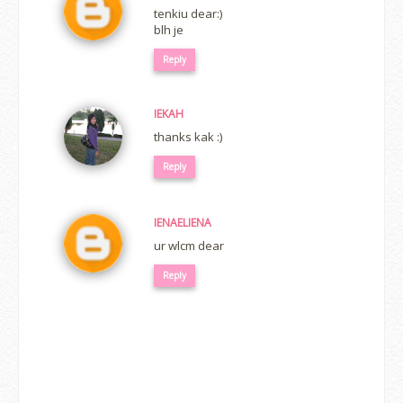
tenkiu dear:)
blh je
Reply
IEKAH
thanks kak :)
Reply
IENAELIENA
ur wlcm dear
Reply