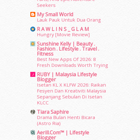
January 2014
(2)
Seekers
December 2013
(15)
My Small World
November 2013
(1)
Lauk Pauk Untuk Dua Orang
July 2012
(6)
R A W L I N S _ G L A M
June 2012
(31)
Hungry [Movie Review]
May 2012
(87)
Sunshine Kelly | Beauty .
April 2012
(155)
Fashion . Lifestyle . Travel .
Fitness
March 2012
(104)
Best New Apps Of 2026: 8
February 2012
(10)
Fresh Downloads Worth Trying
January 2012
(10)
RUBY | Malaysia Lifestyle
December 2011
(16)
Blogger
November 2011
(18)
Isetan KL X KLFW 2026: Raikan
October 2011
(5)
Fesyen Dan Kreativiti Malaysia
Sepanjang Sebulan Di Isetan
September 2011
(7)
KLCC
August 2011
(11)
June 2011
(9)
Tiara Saphire
Drama Bulan Henti Bicara
May 2011
(6)
(Astro Ria)
April 2011
(7)
Aerill.com™ | Lifestyle
March 2011
(9)
Blogger