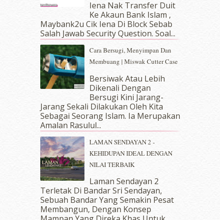
Iena Nak Transfer Duit
February 2019
(4)
Ke Akaun Bank Islam ,
January 2019
(4)
Maybank2u Cik Iena Di Block Sebab
Salah Jawab Security Question. Soal...
December 2018
(6)
November 2018
(7)
Cara Bersugi, Menyimpan Dan
October 2018
(5)
Membuang | Miswak Cutter Case
September 2018
(4)
Bersiwak Atau Lebih
August 2018
(5)
Dikenali Dengan
July 2018
(4)
Bersugi Kini Jarang-
June 2018
(6)
Jarang Sekali Dilakukan Oleh Kita
May 2018
(13)
Sebagai Seorang Islam. Ia Merupakan
April 2018
(7)
Amalan Rasulul...
March 2018
(10)
LAMAN SENDAYAN 2 -
February 2018
(7)
KEHIDUPAN IDEAL DENGAN
January 2018
(13)
NILAI TERBAIK
December 2017
(12)
November 2017
(7)
Laman Sendayan 2
Terletak Di Bandar Sri Sendayan,
October 2017
(11)
Sebuah Bandar Yang Semakin Pesat
September 2017
(15)
Membangun, Dengan Konsep
August 2017
(5)
Mampan Yang Direka Khas Untuk