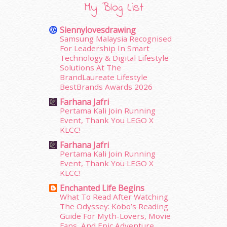
My Blog List
November 2015
(26)
October 2015
(32)
Siennylovesdrawing
September 2015
(29)
Samsung Malaysia Recognised
August 2015
(23)
For Leadership In Smart
Technology & Digital Lifestyle
July 2015
(14)
Solutions At The
June 2015
(46)
BrandLaureate Lifestyle
May 2015
(30)
BestBrands Awards 2026
April 2015
(39)
Farhana Jafri
March 2015
(56)
Pertama Kali Join Running
February 2015
(49)
Event, Thank You LEGO X
January 2015
(35)
KLCC!
December 2014
(23)
Farhana Jafri
November 2014
(26)
Pertama Kali Join Running
October 2014
(18)
Event, Thank You LEGO X
KLCC!
September 2014
(56)
August 2014
(22)
Enchanted Life Begins
What To Read After Watching
July 2014
(19)
The Odyssey: Kobo’s Reading
June 2014
(19)
Guide For Myth-Lovers, Movie
May 2014
(3)
Fans, And Epic Adventure