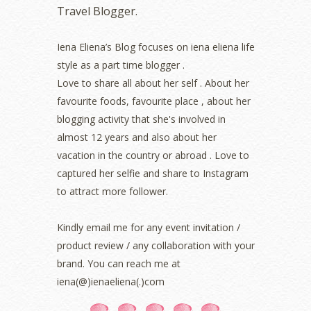
Travel Blogger.
July 2022
(2)
June 2022
(2)
May 2022
(2)
Iena Eliena’s Blog focuses on iena eliena life
April 2022
(3)
style as a part time blogger .
March 2022
(1)
Love to share all about her self . About her
December 2021
(1)
favourite foods, favourite place , about her
November 2021
(2)
blogging activity that she's involved in
October 2021
(1)
almost 12 years and also about her
September 2021
(2)
vacation in the country or abroad . Love to
August 2021
(5)
captured her selfie and share to Instagram
July 2021
(3)
June 2021
(7)
to attract more follower.
May 2021
(8)
April 2021
(8)
Kindly email me for any event invitation /
March 2021
(5)
product review / any collaboration with your
February 2021
(11)
brand. You can reach me at
January 2021
(11)
iena(@)ienaeliena(.)com
December 2020
(7)
November 2020
(5)
erts
-
Blog