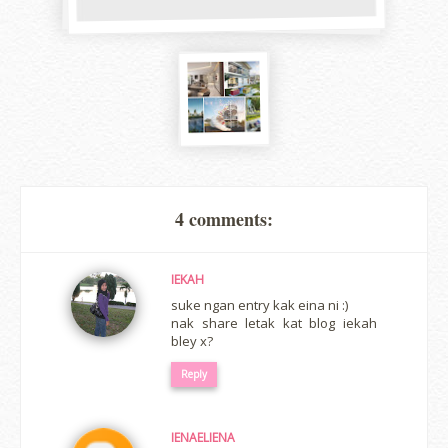
4 comments:
IEKAH
suke ngan entry kak eina ni :)
nak share letak kat blog iekah
bley x?
Reply
IENAELIENA