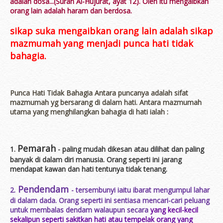
adalah dosa...(Surah Al-Hujurat, ayat 12). Oleh itu mengaibkan
orang lain adalah haram dan berdosa.
sikap suka mengaibkan orang lain adalah sikap
mazmumah yang menjadi punca hati tidak
bahagia.
Punca Hati Tidak Bahagia Antara puncanya adalah sifat
mazmumah yg bersarang di dalam hati. Antara mazmumah
utama yang menghilangkan bahagia di hati ialah :
Pemarah
1.
- paling mudah dikesan atau dilihat dan paling
banyak di dalam diri manusia. Orang seperti ini jarang
mendapat kawan dan hati tentunya tidak tenang.
Pendendam
2.
- tersembunyi iaitu ibarat mengumpul lahar
di dalam dada. Orang seperti ini sentiasa mencari-cari peluang
untuk membalas dendam walaupun secara
yang kecil-kecil
sekalipun seperti sakitkan hati atau tempelak orang yang