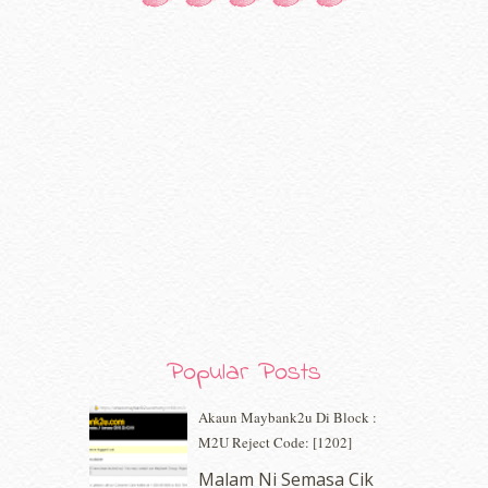
October 2020
(5)
September 2020
(9)
August 2020
(9)
July 2020
(7)
June 2020
(8)
May 2020
(9)
April 2020
(13)
March 2020
(8)
February 2020
(9)
January 2020
(9)
December 2019
(7)
November 2019
(7)
October 2019
(5)
September 2019
(7)
August 2019
(5)
Popular Posts
July 2019
(10)
June 2019
(2)
Akaun Maybank2u Di Block :
May 2019
(9)
M2U Reject Code: [1202]
April 2019
(5)
Malam Ni Semasa Cik
March 2019
(3)