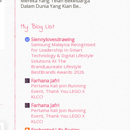
Mereka Yang Telah Bekeluarga.
Dalam‍ Dunia Yang Kian Be...
My Blog List
Siennylovesdrawing
Samsung Malaysia Recognised
For Leadership In Smart
Technology & Digital Lifestyle
Solutions At The
BrandLaureate Lifestyle
BestBrands Awards 2026
Farhana Jafri
Pertama Kali Join Running
Event, Thank You LEGO X
KLCC!
Farhana Jafri
Pertama Kali Join Running
Event, Thank You LEGO X
KLCC!
Enchanted Life Begins