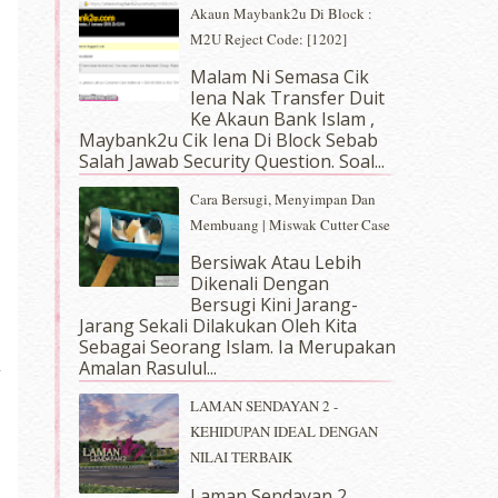
Akaun Maybank2u Di Block :
M2U Reject Code: [1202]
Malam Ni Semasa Cik
Iena Nak Transfer Duit
Ke Akaun Bank Islam ,
Maybank2u Cik Iena Di Block Sebab
Salah Jawab Security Question. Soal...
Cara Bersugi, Menyimpan Dan
Membuang | Miswak Cutter Case
Bersiwak Atau Lebih
Dikenali Dengan
Bersugi Kini Jarang-
Jarang Sekali Dilakukan Oleh Kita
Sebagai Seorang Islam. Ia Merupakan
Amalan Rasulul...
LAMAN SENDAYAN 2 -
KEHIDUPAN IDEAL DENGAN
NILAI TERBAIK
Laman Sendayan 2