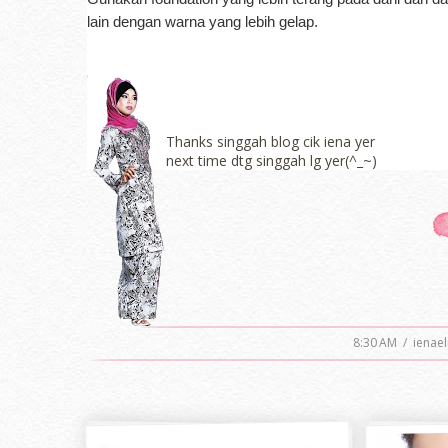
lain dengan warna yang lebih gelap.
Thanks singgah blog cik iena yer
next time dtg singgah lg yer(^_~)
8:30 AM
/
ienae