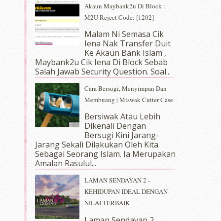
Akaun Maybank2u Di Block :
M2U Reject Code: [1202]
Malam Ni Semasa Cik
Iena Nak Transfer Duit
Ke Akaun Bank Islam ,
Maybank2u Cik Iena Di Block Sebab
Salah Jawab Security Question. Soal...
Cara Bersugi, Menyimpan Dan
Membuang | Miswak Cutter Case
Bersiwak Atau Lebih
Dikenali Dengan
Bersugi Kini Jarang-
Jarang Sekali Dilakukan Oleh Kita
Sebagai Seorang Islam. Ia Merupakan
Amalan Rasulul...
LAMAN SENDAYAN 2 -
KEHIDUPAN IDEAL DENGAN
NILAI TERBAIK
Laman Sendayan 2