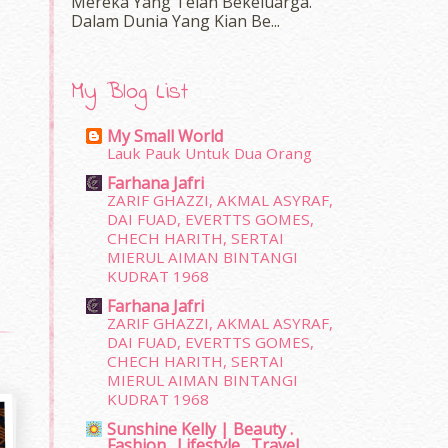
Mereka Yang Telah Bekeluarga.
Dalam‍ Dunia Yang Kian Be...
My Blog List
My Small World
Lauk Pauk Untuk Dua Orang
Farhana Jafri
ZARIF GHAZZI, AKMAL ASYRAF,
DAI FUAD, EVERTTS GOMES,
CHECH HARITH, SERTAI
MIERUL AIMAN BINTANGI
KUDRAT 1968
Farhana Jafri
ZARIF GHAZZI, AKMAL ASYRAF,
DAI FUAD, EVERTTS GOMES,
CHECH HARITH, SERTAI
MIERUL AIMAN BINTANGI
KUDRAT 1968
Sunshine Kelly | Beauty .
Fashion . Lifestyle . Travel .