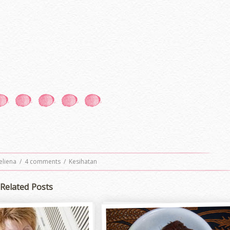
eliena
/
4 comments
/
Kesihatan
Related Posts