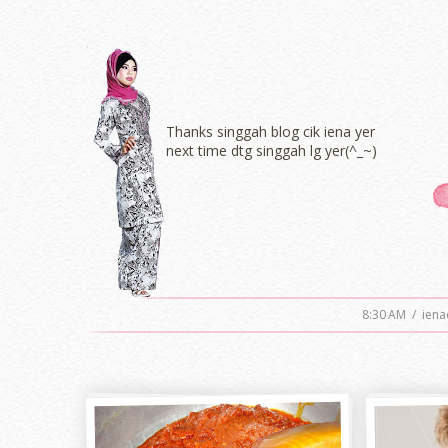
Thanks singgah blog cik iena yer
next time dtg singgah lg yer(^_~)
8:30 AM
/
iena