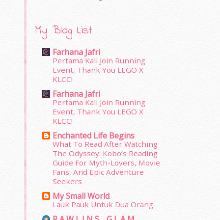
My Blog List
Farhana Jafri
Pertama Kali Join Running
Event, Thank You LEGO X
KLCC!
Farhana Jafri
Pertama Kali Join Running
Event, Thank You LEGO X
KLCC!
Enchanted Life Begins
What To Read After Watching
The Odyssey: Kobo’s Reading
Guide For Myth-Lovers, Movie
Fans, And Epic Adventure
Seekers
My Small World
Lauk Pauk Untuk Dua Orang
R A W L I N S _ G L A M