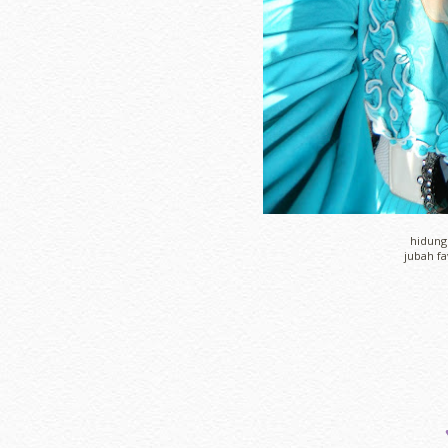
hidung
jubah f