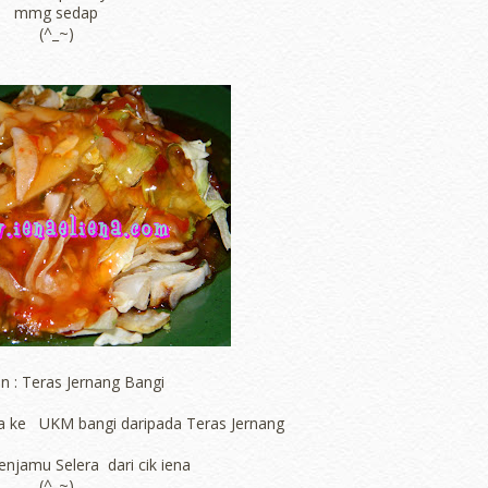
mmg sedap
(^_~)
n : Teras Jernang Bangi
a ke UKM bangi daripada Teras Jernang
njamu Selera dari cik iena
(^_~)