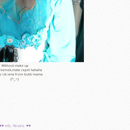
Without make up
 kemek,mata cepet hahaha
av cik iena from butik mama
(^_~)
♥♥ Info Menarik ♥♥