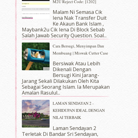
M2U Reject Code: [1202]
Malam Ni Semasa Cik
Iena Nak Transfer Duit
Ke Akaun Bank Islam ,
Maybank2u Cik Iena Di Block Sebab
Salah Jawab Security Question. Soal...
Cara Bersugi, Menyimpan Dan
Membuang | Miswak Cutter Case
Bersiwak Atau Lebih
Dikenali Dengan
Bersugi Kini Jarang-
Jarang Sekali Dilakukan Oleh Kita
Sebagai Seorang Islam. Ia Merupakan
Amalan Rasulul...
LAMAN SENDAYAN 2 -
KEHIDUPAN IDEAL DENGAN
NILAI TERBAIK
Laman Sendayan 2
Terletak Di Bandar Sri Sendayan,