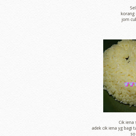
Sel
korang 
jom cu
Cik iena
adek cik iena yg bagi 
so 