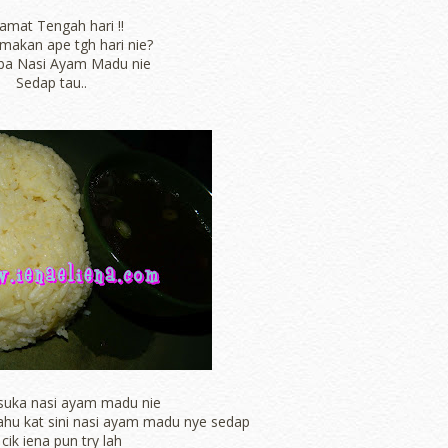
amat Tengah hari !!
makan ape tgh hari nie?
ba Nasi Ayam Madu nie
Sedap tau..
 suka nasi ayam madu nie
tahu kat sini nasi ayam madu nye sedap
cik iena pun try lah