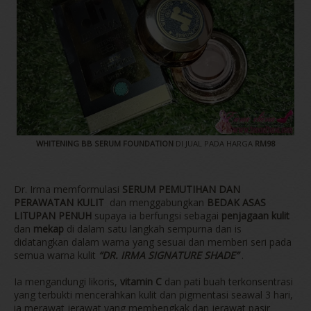
WHITENING BB SERUM FOUNDATION
DI JUAL PADA HARGA
RM98
Dr. Irma memformulasi
SERUM PEMUTIHAN DAN
PERAWATAN KULIT
dan menggabungkan
BEDAK ASAS
LITUPAN PENUH
supaya ia berfungsi sebagai
penjagaan kulit
dan
mekap
di dalam satu langkah sempurna dan is
didatangkan dalam warna yang sesuai dan memberi seri pada
semua warna kulit
“DR. IRMA SIGNATURE SHADE”
.
Ia mengandungi likoris,
vitamin C
dan pati buah terkonsentrasi
yang terbukti mencerahkan kulit dan pigmentasi seawal 3 hari,
ia merawat jerawat yang membengkak dan jerawat pasir