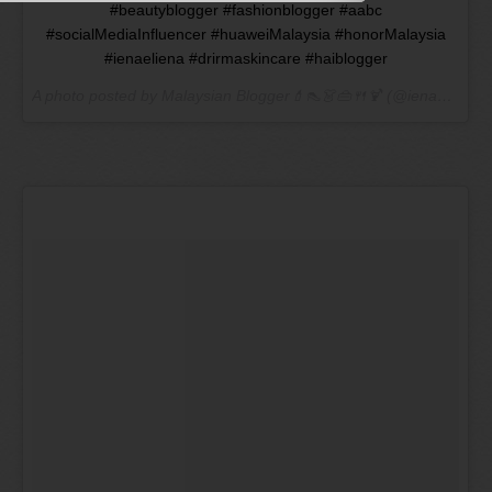
#beautyblogger #fashionblogger #aabc
#socialMediaInfluencer #huaweiMalaysia #honorMalaysia
#ienaeliena #drirmaskincare #haiblogger
A photo posted by Malaysian Blogger💄👠👗👜🍴🍹 (@ienaeliena) on