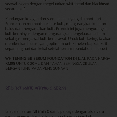
seawal 24jam dengan megeluarkan
whitehead
dan
blackhead
secara aktif.
Kandungan kolagen dan stem sel epal yang di impot dari
France akan membaiki tekstur kulit, mengurangkan kedutan
halus dan menganjalkan kulit. Prorduk ini juga mengurangkan
kulit berminyak dengan mengurangkan pengeluaran sebum
sekaligus mengawal kulit berjerawat. Untuk kulit kering, ia akan
memberikan hidrasi yang optimum untuk melembapkan kulit
sepanjang hari dan kekal setelah serum foundation ini dicuci.
WHITENING BB SERUM FOUNDATION
DI JUAL PADA HARGA
RM98
UNTUK 20ML DAN TAHAN SEHINGGA 2BULAN
BERGANTUNG PADA PENGGUNAAN
RADIANT WHITE VITAMIN C SERUM
Ia adalah serum
vitamin C
dan diperkaya dengan aloe vera
yang menenangkan bertujuan untuk pemutihan kulit,