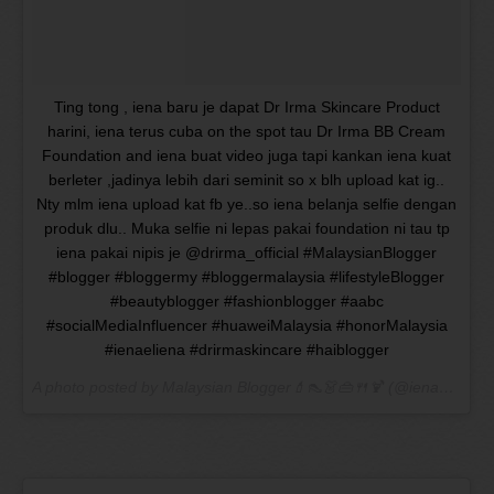
Ting tong , iena baru je dapat Dr Irma Skincare Product
harini, iena terus cuba on the spot tau Dr Irma BB Cream
Foundation and iena buat video juga tapi kankan iena kuat
berleter ,jadinya lebih dari seminit so x blh upload kat ig..
Nty mlm iena upload kat fb ye..so iena belanja selfie dengan
produk dlu.. Muka selfie ni lepas pakai foundation ni tau tp
iena pakai nipis je @drirma_official #MalaysianBlogger
#blogger #bloggermy #bloggermalaysia #lifestyleBlogger
#beautyblogger #fashionblogger #aabc
#socialMediaInfluencer #huaweiMalaysia #honorMalaysia
#ienaeliena #drirmaskincare #haiblogger
A photo posted by Malaysian Blogger💄👠👗👜🍴🍹 (@ienaeliena) on