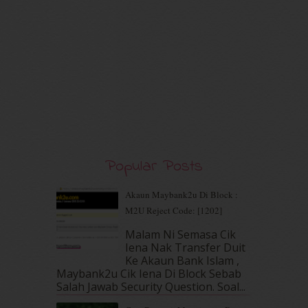
July 2020
(7)
June 2020
(8)
May 2020
(9)
April 2020
(13)
March 2020
(8)
February 2020
(9)
January 2020
(9)
December 2019
(7)
November 2019
(7)
October 2019
(5)
Popular Posts
September 2019
(7)
August 2019
(5)
Akaun Maybank2u Di Block :
July 2019
(10)
M2U Reject Code: [1202]
June 2019
(2)
May 2019
(9)
Malam Ni Semasa Cik
April 2019
(5)
Iena Nak Transfer Duit
March 2019
(3)
Ke Akaun Bank Islam ,
Maybank2u Cik Iena Di Block Sebab
February 2019
(4)
Salah Jawab Security Question. Soal...
January 2019
(4)
December 2018
(6)