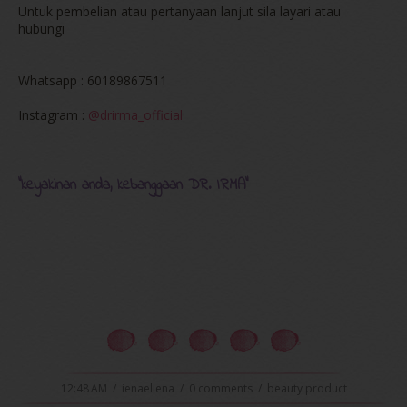
Untuk pembelian atau pertanyaan lanjut sila layari atau
hubungi
Whatsapp : 60189867511
Instagram :
@drirma_official
“keyakinan anda, kebanggaan DR. IRMA”
12:48 AM
/
ienaeliena
/
0 comments
/
beauty product