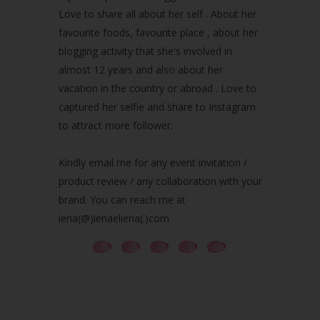
April 2022
(3)
Love to share all about her self . About her
March 2022
(1)
favourite foods, favourite place , about her
December 2021
(1)
blogging activity that she's involved in
November 2021
(2)
almost 12 years and also about her
October 2021
(1)
vacation in the country or abroad . Love to
September 2021
(2)
captured her selfie and share to Instagram
August 2021
(5)
to attract more follower.
July 2021
(3)
June 2021
(7)
May 2021
(8)
Kindly email me for any event invitation /
April 2021
(8)
product review / any collaboration with your
March 2021
(5)
brand. You can reach me at
February 2021
(11)
iena(@)ienaeliena(.)com
January 2021
(11)
December 2020
(7)
November 2020
(5)
October 2020
(5)
September 2020
(9)
August 2020
(9)