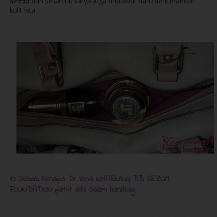
SPF35
dan selain itu ianya juga merawat dan mencerahkan
kulit kita.
10 Sebab Kenapa Dr Irma WHITENING BB SERUM
FOUNDATION patut ada dalam handbag