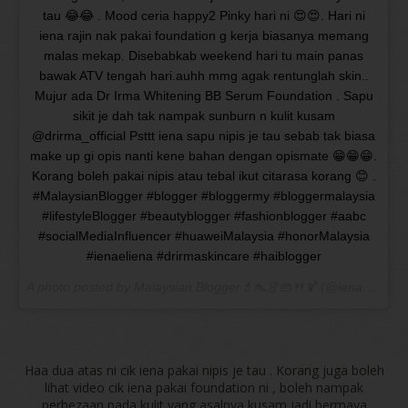
tau 😂😂 . Mood ceria happy2 Pinky hari ni 😍😍. Hari ni
iena rajin nak pakai foundation g kerja biasanya memang
malas mekap. Disebabkab weekend hari tu main panas
bawak ATV tengah hari.auhh mmg agak rentunglah skin..
Mujur ada Dr Irma Whitening BB Serum Foundation . Sapu
sikit je dah tak nampak sunburn n kulit kusam
@drirma_official Psttt iena sapu nipis je tau sebab tak biasa
make up gi opis nanti kene bahan dengan opismate 😁😁😁.
Korang boleh pakai nipis atau tebal ikut citarasa korang 😊 .
#MalaysianBlogger #blogger #bloggermy #bloggermalaysia
#lifestyleBlogger #beautyblogger #fashionblogger #aabc
#socialMediaInfluencer #huaweiMalaysia #honorMalaysia
#ienaeliena #drirmaskincare #haiblogger
A photo posted by Malaysian Blogger💄👠👗👜🍴🍹 (@ienaeliena) on
Haa dua atas ni cik iena pakai nipis je tau . Korang juga boleh
lihat video cik iena pakai foundation ni , boleh nampak
perbezaan pada kulit yang asalnya kusam jadi bermaya