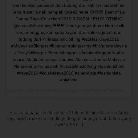
dari koleksi pakaiaan dan tudung dari kak @rinasalleh so
iena mesti la nak nampak gojes2 hehe 😊😊😊 Beat of La
Donna Raya Collection 2016 RINASALLEH CLOTHING
@rinasallehclothing ❤❤❤ Untuk pengetahuan Hari ni cik
iena menggayakan sebahagian dari koleksi jubah dan
tudung dari @rinasallehclothing #rscklasikraya2016
#MalaysianBlogger #blogger #bloggermy #bloggermalaysia
#lifestyleBlogger #beautyblogger #fashionblogger #aabc
#socialMediaInfluencer #huaweiMalaysia #honorMalaysia
#ienaeliena #rinasalleh #rinasallehclothing #fashionshow
#raya2016 #koleksiraya2016 #sheonista #fashionista
#hijabsta
A photo posted by Malaysian Blogger💄👠👗👜🍴🍹 (@ienaeliena) on
Haaaaaaaaaaa cantik ketidak ? tak perlu hire Make Up Artist
lagi, boleh make up sendiri je dengan adanya foundation yang
awesome ni :)