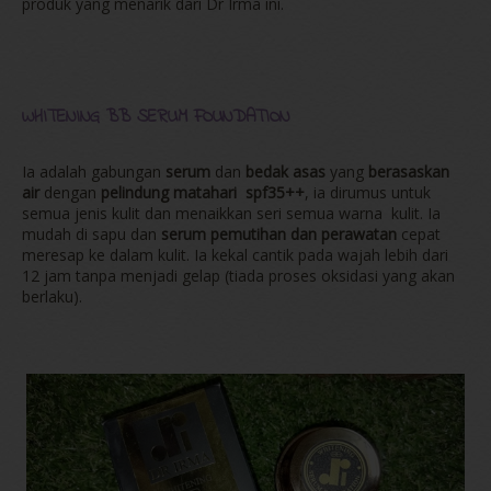
produk yang menarik dari Dr Irma ini.
WHITENING BB SERUM FOUNDATION
Ia adalah gabungan
serum
dan
bedak asas
yang
berasaskan
air
dengan
pelindung matahari spf35++
, ia dirumus untuk
semua jenis kulit dan menaikkan seri semua warna kulit. Ia
mudah di sapu dan
serum pemutihan dan perawatan
cepat
meresap ke dalam kulit. Ia kekal cantik pada wajah lebih dari
12 jam tanpa menjadi gelap (tiada proses oksidasi yang akan
berlaku).