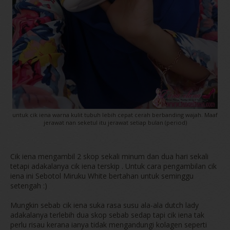
untuk cik iena warna kulit tubuh lebih cepat cerah berbanding wajah. Maaf
jerawat nan seketul itu jerawat setiap bulan (period)
Cik iena mengambil 2 skop sekali minum dan dua hari sekali
tetapi adakalanya cik iena terskip . Untuk cara pengambilan cik
iena ini Sebotol Miruku White bertahan untuk seminggu
setengah :)
Mungkin sebab cik iena suka rasa susu ala-ala dutch lady
adakalanya terlebih dua skop sebab sedap tapi cik iena tak
perlu risau kerana ianya tidak mengandungi kolagen seperti