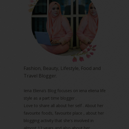
July 2023
(1)
June 2023
(5)
May 2023
(2)
April 2023
(4)
March 2023
(6)
February 2023
(1)
January 2023
(1)
December 2022
(2)
November 2022
(2)
October 2022
(1)
Fashion, Beauty, Lifestyle, Food and
August 2022
(2)
Travel Blogger.
July 2022
(2)
June 2022
(2)
May 2022
(2)
Iena Eliena’s Blog focuses on iena eliena life
April 2022
(3)
style as a part time blogger .
March 2022
(1)
Love to share all about her self . About her
December 2021
(1)
favourite foods, favourite place , about her
November 2021
(2)
blogging activity that she's involved in
October 2021
(1)
almost 12 years and also about her