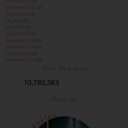
October 2025
(1)
September 2025
(1)
August 2025
(1)
July 2025
(1)
May 2025
(1)
January 2025
(1)
December 2024
(1)
November 2024
(1)
October 2024
(2)
September 2024
(2)
August 2024
(2)
Total Pageviews
June 2024
(2)
May 2024
(5)
10,780,383
April 2024
(3)
March 2024
(3)
About Us
February 2024
(1)
January 2024
(2)
December 2023
(4)
October 2023
(1)
August 2023
(1)