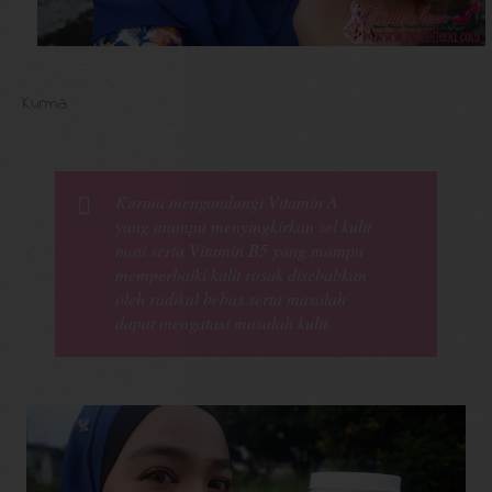
Kurma
Kurma mengandungi Vitamin A
yang mampu menyingkirkan sel kulit
mati serta Vitamin B5 yang mampu
memperbaiki kulit rosak disebabkan
oleh radikal bebas serta masalah
dapat mengatasi masalah kulit.