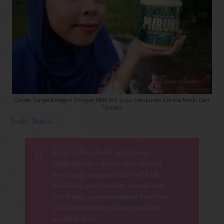
Cerah Tanpa Kolagen Dengan MIRUKU Susu Campuran Kurma Madu Dan
Tomato
Buah Delima
Buah delima boleh melindungi
epidermis dan dermis kulit dengan
membantu pengembalian sel kulit,
menolong perbentukan semula tisu-
tisu badan, penyembuhkan luka-luka
dan memperbanyakkan peredaran
darah ke kulit.