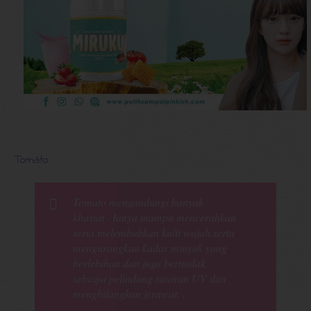
Tomato
Tomato mengandungi banyak
khasiat . Ianya mampu mencerahkan
serta melembabkan kulit wajah serta
mengurangkan kadar minyak yang
berlebihan dan juga bertindak
sebagai pelindung sinaran UV dan
menghilangkan jerawat. .