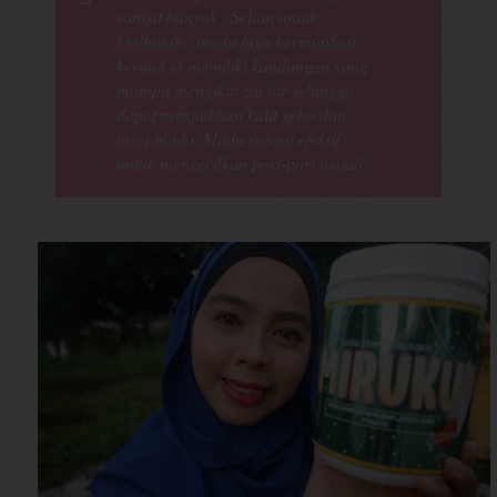
sangat banyak . Selain untuk
kesihatan , madu juga bermanfaat
kerana ia memiliki kandungan yang
mampu mengikat zat air sehingga
dapat menjadikan kulit gebu dan
awet muda. Madu sangat efektif
untuk mengecilkan pori-pori wajah.