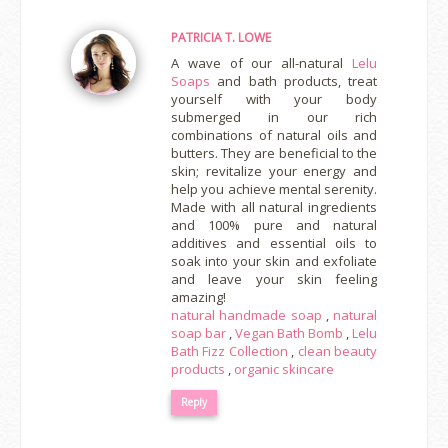
PATRICIA T. LOWE
A wave of our all-natural
Lelu
Soaps
and bath products, treat
yourself with your body
submerged in our rich
combinations of natural oils and
butters. They are beneficial to the
skin; revitalize your energy and
help you achieve mental serenity.
Made with all natural ingredients
and 100% pure and natural
additives and essential oils to
soak into your skin and exfoliate
and leave your skin feeling
amazing!
natural handmade soap
,
natural
soap bar
,
Vegan Bath Bomb
,
Lelu
Bath Fizz Collection
,
clean beauty
products
,
organic skincare
Reply