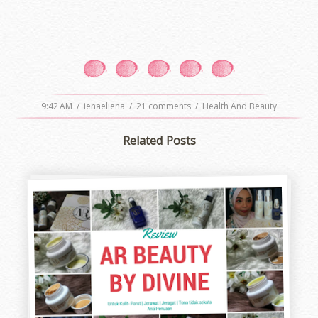
9:42 AM
/
ienaeliena
/
21 comments
/
Health And Beauty
Related Posts