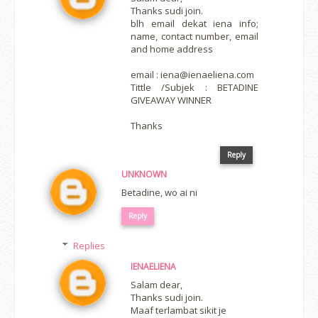
Thanks sudi join.
blh email dekat iena info;
name, contact number, email
and home address
email : iena@ienaeliena.com
Tittle /Subjek : BETADINE
GIVEAWAY WINNER
Thanks
Reply
UNKNOWN
Betadine, wo ai ni
Reply
Replies
IENAELIENA
Salam dear,
Thanks sudi join.
Maaf terlambat sikit je