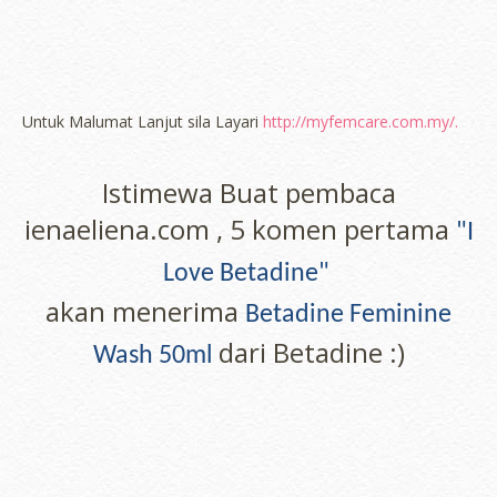
Untuk Malumat Lanjut sila Layari
http://myfemcare.com.my/.
Istimewa Buat pembaca
ienaeliena.com , 5 komen pertama
"I
Love
Betadine
"
akan menerima
Betadine
Feminine
dari Betadine :)
Wash 50ml
erts
-
Blog