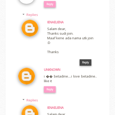
Reply
Replies
IENAELIENA
Salam dear,
Thanks sudi join.
Maaf kene ada nama utk join
:D
Thanks
Reply
UNKNOWN
i �� betadine....i love betadine..
like it
Reply
Replies
IENAELIENA
Salam dear,