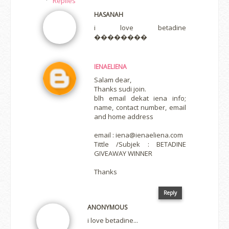
Replies
HASANAH
i love betadine
��������
IENAELIENA
Salam dear,
Thanks sudi join.
blh email dekat iena info;
name, contact number, email
and home address
email : iena@ienaeliena.com
Tittle /Subjek : BETADINE
GIVEAWAY WINNER
Thanks
Reply
ANONYMOUS
i love betadine...