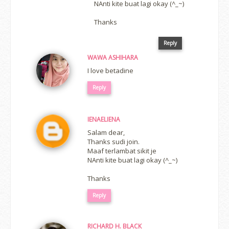
NAnti kite buat lagi okay (^_~)
Thanks
Reply
WAWA ASHIHARA
I love betadine
Reply
IENAELIENA
Salam dear,
Thanks sudi join.
Maaf terlambat sikit je
NAnti kite buat lagi okay (^_~)
Thanks
Reply
RICHARD H. BLACK