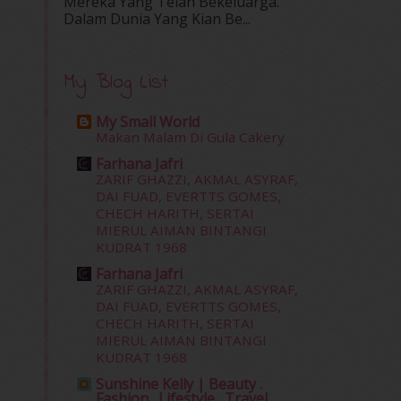
Mereka Yang Telah Bekeluarga.
Dalam‍ Dunia Yang Kian Be...
My Blog List
My Small World
Makan Malam Di Gula Cakery
Farhana Jafri
ZARIF GHAZZI, AKMAL ASYRAF,
DAI FUAD, EVERTTS GOMES,
CHECH HARITH, SERTAI
MIERUL AIMAN BINTANGI
KUDRAT 1968
Farhana Jafri
ZARIF GHAZZI, AKMAL ASYRAF,
DAI FUAD, EVERTTS GOMES,
CHECH HARITH, SERTAI
MIERUL AIMAN BINTANGI
KUDRAT 1968
Sunshine Kelly | Beauty .
Fashion . Lifestyle . Travel .