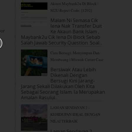
Akaun Maybank2u Di Block :
M2U Reject Code: [1202]
Malam Ni Semasa Cik
Iena Nak Transfer Duit
bor
Ke Akaun Bank Islam ,
Maybank2u Cik Iena Di Block Sebab
Salah Jawab Security Question. Soal...
Cara Bersugi, Menyimpan Dan
Membuang | Miswak Cutter Case
Bersiwak Atau Lebih
Dikenali Dengan
Bersugi Kini Jarang-
Jarang Sekali Dilakukan Oleh Kita
Sebagai Seorang Islam. Ia Merupakan
Amalan Rasulul...
LAMAN SENDAYAN 2 -
KEHIDUPAN IDEAL DENGAN
NILAI TERBAIK
Laman Sendayan 2