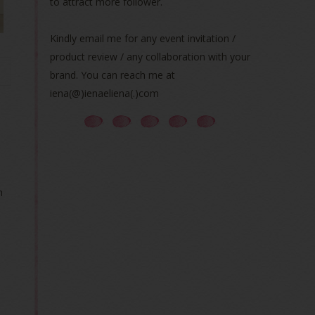
to attract more follower.
Kindly email me for any event invitation /
product review / any collaboration with your
brand. You can reach me at
iena(@)ienaeliena(.)com
h