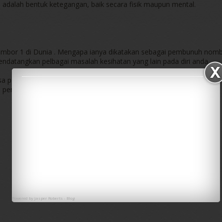
s adalah bentuk ketegangan, baik secara fisik maupun mental.
bor 1 di Dunia . Mengapa ianya dikatakan sebagai pembunuh nom
endatangkan pelbagai masalah kesihatan yang lain pada diri anda.
asa pendek. ianya dapat dilihat dalam jangka masa panjang. Masalah
penyakit dan kesan jangka panjang.
Powered by
Jasper Roberts
-
Blog