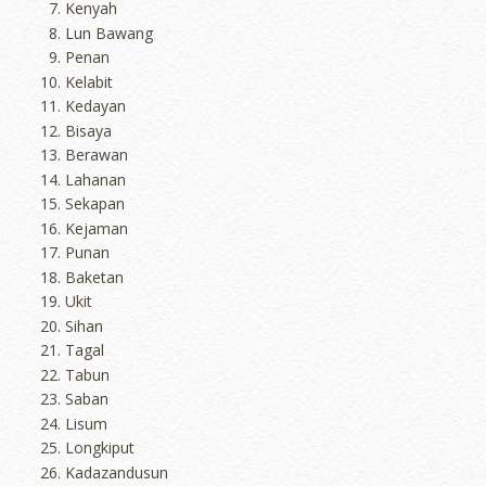
Kenyah
Lun Bawang
Penan
Kelabit
Kedayan
Bisaya
Berawan
Lahanan
Sekapan
Kejaman
Punan
Baketan
Ukit
Sihan
Tagal
Tabun
Saban
Lisum
Longkiput
Kadazandusun