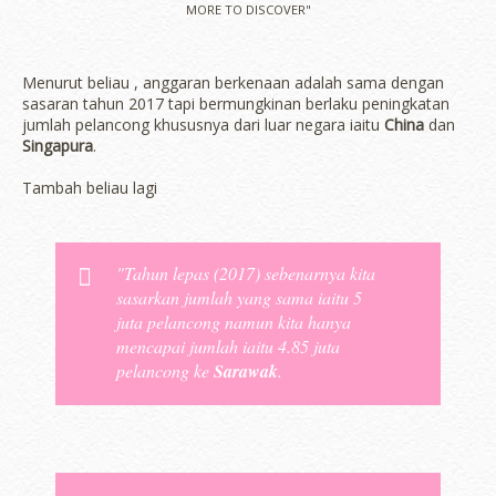
MORE TO DISCOVER"
Menurut beliau , anggaran berkenaan adalah sama dengan
sasaran tahun 2017 tapi bermungkinan berlaku peningkatan
jumlah pelancong khususnya dari luar negara iaitu
China
dan
Singapura
.
Tambah beliau lagi
"Tahun lepas (2017) sebenarnya kita
sasarkan jumlah yang sama iaitu 5
juta pelancong namun kita hanya
mencapai jumlah iaitu 4.85 juta
pelancong ke
Sarawak
.