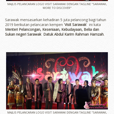
MAJLIS PELANCARAN LOGO VISIT SARAWAK DENGAN TAGLINE "SARAWAK,
MORE TO DISCOVER"
Sarawak mensasarkan kehadiran 5 juta pelancong bagi tahun
2019 berikutan pelancaran kempen '
Visit Sarawak
' ini kata
Menteri Pelancongan, Keseniaan, Kebudayaan, Belia dan
Sukan negeri Sarawak Datuk Abdul Karim Rahman Hamzah
.
MAJLIS PELANCARAN LOGO VISIT SARAWAK DENGAN TAGLINE "SARAWAK,