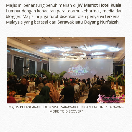
Majlis ini berlansung penuh meriah di
JW Marriot Hotel Kuala
Lumpur
dengan kehadiran para tetamu kehormat, media dan
blogger. Majlis ini juga turut diserikan oleh penyanyi terkenal
Malaysia yang berasal dari
Sarawak
iaitu
Dayang Nurfaizah
.
MAJLIS PELANCARAN LOGO VISIT SARAWAK DENGAN TAGLINE "SARAWAK,
MORE TO DISCOVER"