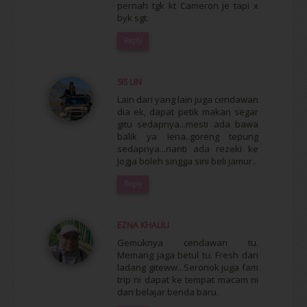
pernah tgk kt Cameron je tapi x
byk sgt.
Reply
SIS LIN
Lain dari yang lain juga cendawan
dia ek, dapat petik makan segar
gitu sedapnya...mesti ada bawa
balik ya Iena..goreng tepung
sedapnya...nanti ada rezeki ke
Jogja boleh singga sini beli jamur..
Reply
EZNA KHALILI
Gemuknya cendawan tu.
Memang jaga betul tu. Fresh dari
ladang giteww...Seronok juga fam
trip ni dapat ke tempat macam ni
dan belajar benda baru.