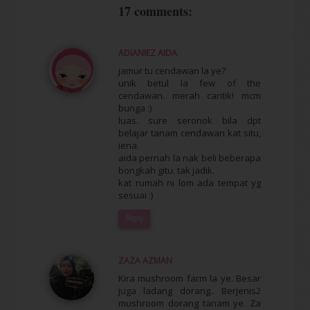
17 comments:
ADIANIEZ AIDA
jamur tu cendawan la ye?
unik betul la few of the
cendawan. merah cantik! mcm
bunga :)
luas. sure seronok bila dpt
belajar tanam cendawan kat situ,
iena.
aida pernah la nak beli beberapa
bongkah gitu. tak jadik.
kat rumah ni lom ada tempat yg
sesuai :)
Reply
ZAZA AZMAN
Kira mushroom farm la ye. Besar
juga ladang dorang.. Berjenis2
mushroom dorang tanam ye. Za