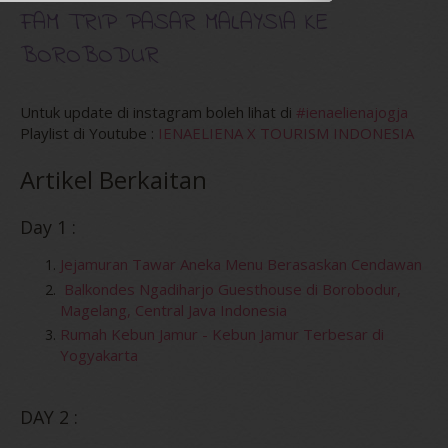
FAM TRIP PASAR MALAYSIA KE 
BOROBODUR
Untuk update di instagram boleh lihat di 
#ienaelienajogja
Playlist di Youtube : 
IENAELIENA X TOURISM INDONESIA
Artikel Berkaitan
Day 1 : 
Jejamuran Tawar Aneka Menu Berasaskan Cendawan
Balkondes Ngadiharjo Guesthouse di Borobodur, 
Magelang, Central Java Indonesia
Rumah Kebun Jamur - Kebun Jamur Terbesar di 
Yogyakarta
DAY 2 :