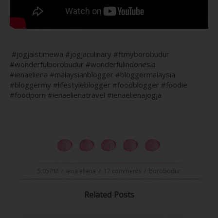
 #jogjaistimewa #jogjaculinary #ftmyborobudur 
#wonderfulborobudur #wonderfulindonesia

#ienaeliena #malaysianblogger #bloggermalaysia 
#bloggermy #lifestyleblogger #foodblogger #foodie 
#foodporn #ienaelienatravel #ienaelienajogja
5:05 PM
/
iena eliena
/
17 comments
/
borobodur
Related Posts