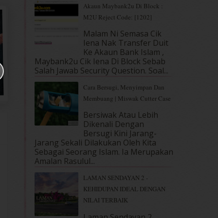
Akaun Maybank2u Di Block :
M2U Reject Code: [1202]
Malam Ni Semasa Cik
Iena Nak Transfer Duit
Ke Akaun Bank Islam ,
Maybank2u Cik Iena Di Block Sebab
Salah Jawab Security Question. Soal...
Cara Bersugi, Menyimpan Dan
Membuang | Miswak Cutter Case
Bersiwak Atau Lebih
Dikenali Dengan
Bersugi Kini Jarang-
Jarang Sekali Dilakukan Oleh Kita
Sebagai Seorang Islam. Ia Merupakan
Amalan Rasulul...
LAMAN SENDAYAN 2 -
KEHIDUPAN IDEAL DENGAN
NILAI TERBAIK
Laman Sendayan 2