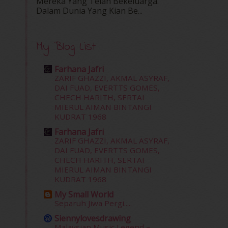
Mereka Yang Telah Bekeluarga.
Dalam‍ Dunia Yang Kian Be...
My Blog List
Farhana Jafri
ZARIF GHAZZI, AKMAL ASYRAF,
DAI FUAD, EVERTTS GOMES,
CHECH HARITH, SERTAI
MIERUL AIMAN BINTANGI
KUDRAT 1968
Farhana Jafri
ZARIF GHAZZI, AKMAL ASYRAF,
DAI FUAD, EVERTTS GOMES,
CHECH HARITH, SERTAI
MIERUL AIMAN BINTANGI
KUDRAT 1968
My Small World
Separuh Jiwa Pergi.....
Siennylovesdrawing
Malaysian Music Legend ~