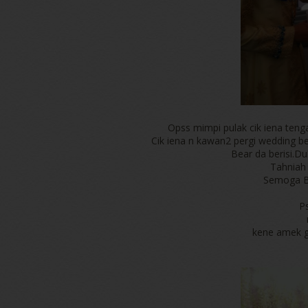
Opss mimpi pulak cik iena teng
Cik iena n kawan2 pergi wedding b
Bear da berisi.Du
Tahniah 
Semoga Be
P
kene amek g