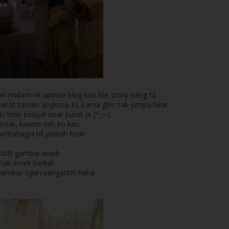
ah malam nk update blog kan.Nie story siang td.
ear kt taman angkasa KL.Lama giler tak jumpa bear.
lu time belajar bear kurus je (^_~)
bear, kawen dah ko kan.
rbahagia till jannah bear.
ssttt gambar wajib
nak amek berkat
ambor ngan pengantin haha