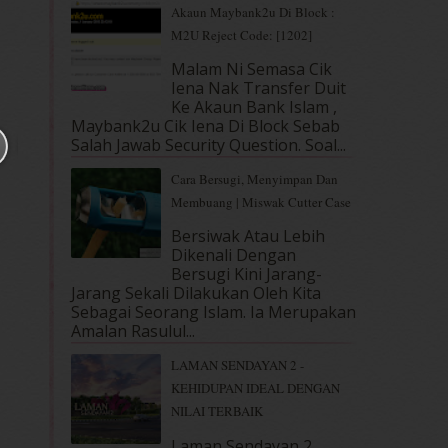
Akaun Maybank2u Di Block :
M2U Reject Code: [1202]
Malam Ni Semasa Cik
Iena Nak Transfer Duit
Ke Akaun Bank Islam ,
Maybank2u Cik Iena Di Block Sebab
Salah Jawab Security Question. Soal...
Cara Bersugi, Menyimpan Dan
Membuang | Miswak Cutter Case
Bersiwak Atau Lebih
Dikenali Dengan
Bersugi Kini Jarang-
Jarang Sekali Dilakukan Oleh Kita
Sebagai Seorang Islam. Ia Merupakan
Amalan Rasulul...
LAMAN SENDAYAN 2 -
KEHIDUPAN IDEAL DENGAN
NILAI TERBAIK
Laman Sendayan 2