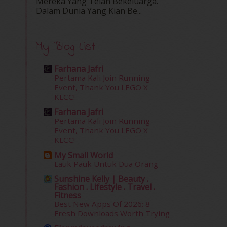
Mereka Yang Telah Bekeluarga.
Dalam‍ Dunia Yang Kian Be...
My Blog List
Farhana Jafri
Pertama Kali Join Running
Event, Thank You LEGO X
KLCC!
Farhana Jafri
Pertama Kali Join Running
Event, Thank You LEGO X
KLCC!
My Small World
Lauk Pauk Untuk Dua Orang
Sunshine Kelly | Beauty .
Fashion . Lifestyle . Travel .
Fitness
Best New Apps Of 2026: 8
Fresh Downloads Worth Trying