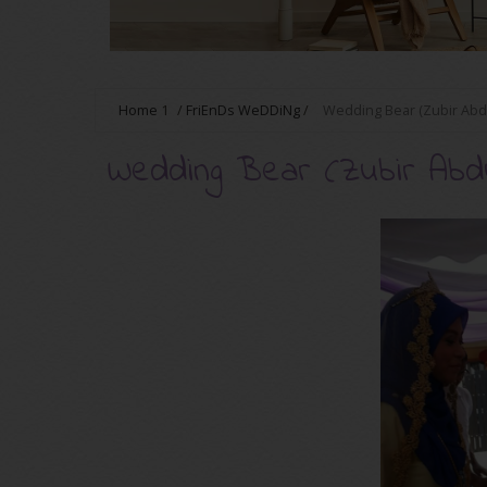
Home
1
/
FriEnDs WeDDiNg
/
Wedding Bear (Zubir Abdu
Wedding Bear (Zubir Abdul