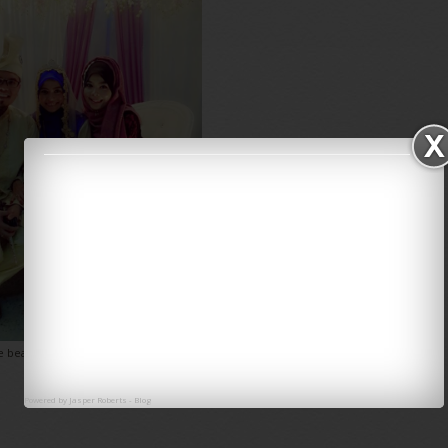
 bear dgn wife..bear moksss
Powered by
Jasper Roberts
-
Blog