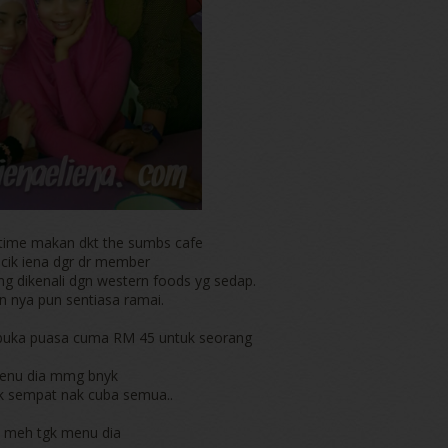
t time makan dkt the sumbs cafe
 cik iena dgr dr member
 dikenali dgn western foods yg sedap.
n nya pun sentiasa ramai.
rbuka puasa cuma RM 45 untuk seorang
enu dia mmg bnyk
ak sempat nak cuba semua..
 meh tgk menu dia