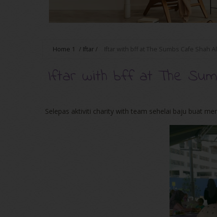
Home
1
/
Iftar
/
Iftar with bff at The Sumbs Cafe Shah 
Iftar with bff at The Su
Selepas aktiviti charity with team sehelai baju buat m