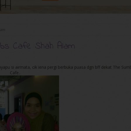
Alam
mbs Cafe Shah Alam
enyapu si airmata, cik iena pergi berbuka puasa dgn bff dekat The Sum
Cafe..