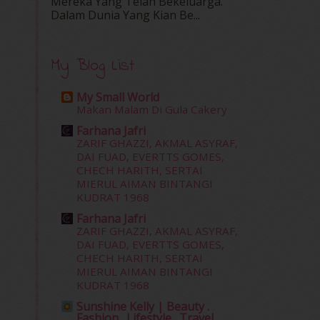
Mereka Yang Telah Bekeluarga.
Dalam‍ Dunia Yang Kian Be...
My Blog List
My Small World
Makan Malam Di Gula Cakery
Farhana Jafri
ZARIF GHAZZI, AKMAL ASYRAF,
DAI FUAD, EVERTTS GOMES,
CHECH HARITH, SERTAI
MIERUL AIMAN BINTANGI
KUDRAT 1968
Farhana Jafri
ZARIF GHAZZI, AKMAL ASYRAF,
DAI FUAD, EVERTTS GOMES,
CHECH HARITH, SERTAI
MIERUL AIMAN BINTANGI
KUDRAT 1968
Sunshine Kelly | Beauty .
Fashion . Lifestyle . Travel .