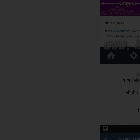
M
rugi kala
ehhhh 
N