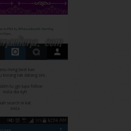
enu mmg best kan
u korang tak datang sini..
sblm tu jgn lupa follow
insta dia eyh
ah search ni kat
insta