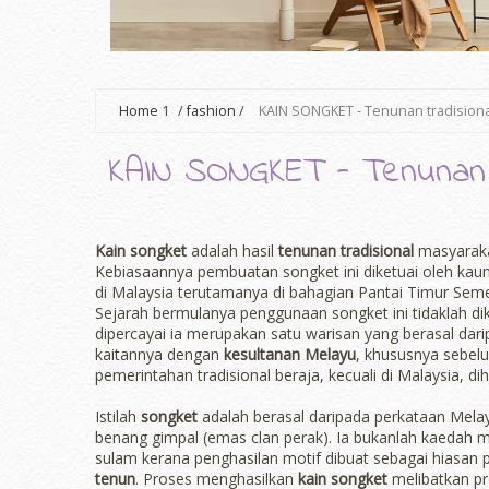
Home
1
/
fashion
/
KAIN SONGKET - Tenunan tradision
KAIN SONGKET - Tenunan t
Kain songket
adalah hasil
tenunan tradisional
masyarakat
Kebiasaannya pembuatan songket ini diketuai oleh kau
di Malaysia terutamanya di bahagian Pantai Timur Seme
Sejarah bermulanya penggunaan songket ini tidaklah dik
dipercayai ia merupakan satu warisan yang berasal dari
kaitannya dengan
kesultanan Melayu
, khususnya sebel
pemerintahan tradisional beraja, kecuali di Malaysia, d
Istilah
songket
adalah berasal daripada perkataan Mela
benang gimpal (emas clan perak). Ia bukanlah kaedah 
sulam kerana penghasilan motif dibuat sebagai hiasan 
tenun
. Proses menghasilkan
kain songket
melibatkan p