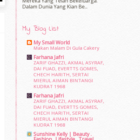
Mereka Yang Telah Bekeluarga.
Dalam‍ Dunia Yang Kian Be...
My Blog List
My Small World
Makan Malam Di Gula Cakery
Farhana Jafri
ZARIF GHAZZI, AKMAL ASYRAF,
DAI FUAD, EVERTTS GOMES,
CHECH HARITH, SERTAI
MIERUL AIMAN BINTANGI
KUDRAT 1968
Farhana Jafri
ZARIF GHAZZI, AKMAL ASYRAF,
DAI FUAD, EVERTTS GOMES,
CHECH HARITH, SERTAI
MIERUL AIMAN BINTANGI
KUDRAT 1968
Sunshine Kelly | Beauty .
Fashion . Lifestyle . Travel .