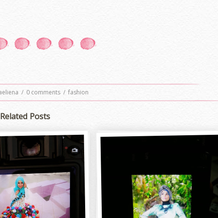
aeliena
/
0 comments
/
fashion
Related Posts