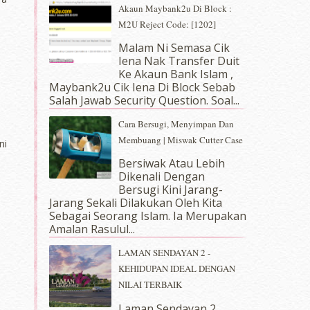
Akaun Maybank2u Di Block :
M2U Reject Code: [1202]
Malam Ni Semasa Cik
Iena Nak Transfer Duit
Ke Akaun Bank Islam ,
Maybank2u Cik Iena Di Block Sebab
Salah Jawab Security Question. Soal...
Cara Bersugi, Menyimpan Dan
Membuang | Miswak Cutter Case
ni
Bersiwak Atau Lebih
Dikenali Dengan
Bersugi Kini Jarang-
Jarang Sekali Dilakukan Oleh Kita
Sebagai Seorang Islam. Ia Merupakan
Amalan Rasulul...
LAMAN SENDAYAN 2 -
KEHIDUPAN IDEAL DENGAN
NILAI TERBAIK
Laman Sendayan 2