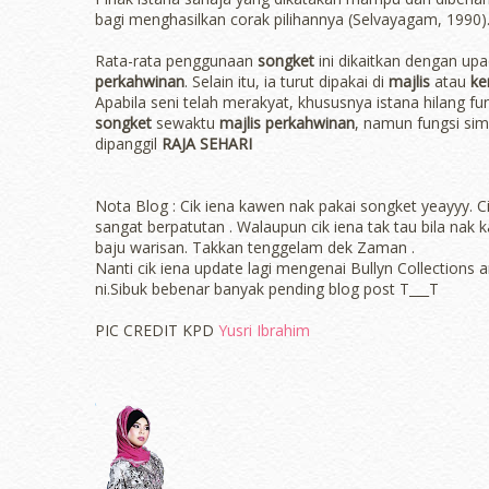
bagi menghasilkan corak pilihannya (Selvayagam, 1990)
Rata-rata penggunaan
songket
ini dikaitkan dengan up
perkahwinan
. Selain itu, ia turut dipakai di
majlis
atau
ke
Apabila seni telah merakyat, khususnya istana hilang f
songket
sewaktu
majlis perkahwinan
, namun fungsi sim
dipanggil
RAJA SEHARI
Nota Blog : Cik iena kawen nak pakai songket yeayyy. Ci
sangat berpatutan . Walaupun cik iena tak tau bila nak 
baju warisan. Takkan tenggelam dek Zaman .
Nanti cik iena update lagi mengenai Bullyn Collection
ni.Sibuk bebenar banyak pending blog post T___T
PIC CREDIT KPD
Yusri Ibrahim