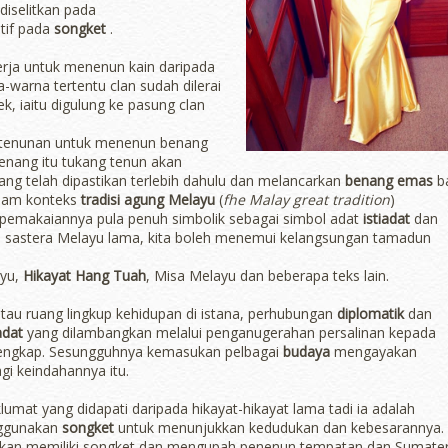
iselitkan pada
tif pada
songket
.
rja untuk menenun kain daripada
warna tertentu clan sudah dilerai
k, iaitu digulung ke pasung clan
s tenunan untuk menenun benang
nang itu tukang tenun akan
g telah dipastikan terlebih dahulu dan melancarkan
benang emas
b
alam konteks
tradisi agung Melayu
(
fhe Malay great tradition
)
pemakaiannya pula penuh simbolik sebagai simbol adat
istiadat
dan
ks sastera Melayu lama, kita boleh menemui kelangsungan tamadun
ayu,
Hikayat Hang Tuah
, Misa Melayu dan beberapa teks lain.
atau ruang lingkup kehidupan di istana, perhubungan
diplomatik
dan
adat
yang dilambangkan melalui penganugerahan persalinan kepada
engkap. Sesungguhnya kemasukan pelbagai
budaya
mengayakan
i keindahannya itu.
lumat yang didapati daripada hikayat-hikayat lama tadi ia adalah
ggunakan
songket
untuk menunjukkan kedudukan dan kebesarannya.
arkan memiliki songket dan mengupah penenun tempatan dan Sumate