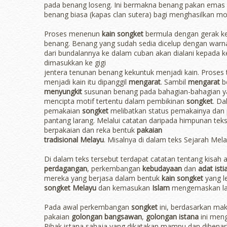
pada benang loseng. Ini bermakna benang pakan emas d
benang biasa (kapas clan sutera) bagi menghasilkan mo
Proses menenun
kain songket
bermula dengan gerak ke
benang. Benang yang sudah sedia dicelup dengan warna-
dari bundalannya ke dalam cuban akan dialani kepada ke
dimasukkan ke gigi
jentera tenunan benang kekuntuk menjadi kain. Prose
menjadi kain itu dipanggil
mengarat
. Sambil
mengarat
be
menyungkit
susunan benang pada bahagian-bahagian yan
mencipta motif tertentu dalam pembikinan
songket
. D
pemakaian
songket
melibatkan status pemakainya dan 
pantang larang. Melalui catatan daripada himpunan te
berpakaian dan reka bentuk
pakaian
tradisional Melayu
. Misalnya di dalam teks Sejarah Mel
Di dalam teks tersebut terdapat catatan tentang kisah 
perdagangan
, perkembangan
kebudayaan
dan
adat isti
mereka yang berjasa dalam bentuk
kain songket
yang l
songket Melayu
dan kemasukan
Islam
mengemaskan lag
Pada awal perkembangan
songket
ini, berdasarkan mak
pakaian
golongan bangsawan
,
golongan istana
ini men
Pihak istana sahaja yang dikatakan mampu dan diben