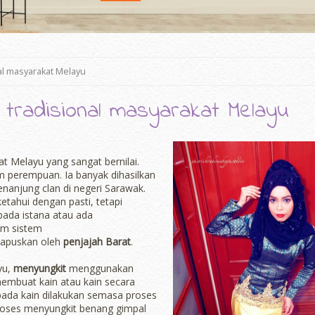
al masyarakat Melayu
radisional masyarakat Melayu
 Melayu yang sangat bernilai.
m perempuan. Ia banyak dihasilkan
nanjung clan di negeri Sarawak.
etahui dengan pasti, tetapi
pada istana atau ada
um sistem
ihapuskan oleh
penjajah Barat
.
yu,
menyungkit
menggunakan
membuat kain atau kain secara
pada kain dilakukan semasa proses
roses menyungkit benang gimpal