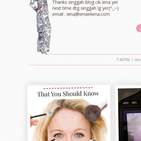
Thanks singgah blog cik iena yer
next time dtg singgah lg yer(^_~)
email : iena@ienaeliena.com
7:40 PM
/
ien