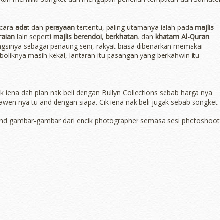
.
acara
adat
dan
perayaan
tertentu, paling utamanya ialah pada
majlis
raian
lain seperti
majlis berendoi
,
berkhatan
, dan
khatam Al-Quran
.
ungsinya sebagai penaung seni, rakyat biasa dibenarkan memakai
boliknya masih kekal, lantaran itu pasangan yang berkahwin itu
k iena dah plan nak beli dengan Bullyn Collections sebab harga nya
kawen nya tu and dengan siapa. Cik iena nak beli jugak sebab songket 
s and gambar-gambar dari encik photographer semasa sesi photoshoot