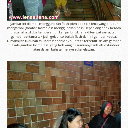
gambar ini diambil menggunakan flash oleh adek cik iena yang dituduh
mengambil gambar homeless menggunakan flash, sepanjang adek berada
d situ mlm td dua kali dia ambil kan gmbr cik iena d tempat sama, tapi
gambar pertama tak jadi, gelap. so bukak flash dan ini gambar kedua.
Dimanakah tuduhan tak berasas senior volunteer tersebut. dalam gambar
ni tiada gambar homeless. yang belakang tu semuanya adalah volunteer
atau dalam bahasa melayu sukarelawan.