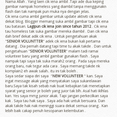
Nama Allah . Yang laen cik iena ambil .Tapi ade dua keping
gambar nampak homeless yang diambil tanpa menggunakn
flash dan tak nampak pun muka nya dengan jelas.
Cik iena cuma ambil gambar untuk update aktiviti cik iena
dekat blog. Blogger memang suka ambil gambar tapi cik eina
tau batasan.
Lagipun cik iena join since tahun 2012
. Cik iena
tau homeless tak suka gambar mereka diambil . Dan cik iena
dah brief dekat adik cik iena . Untuk pengetahuan akak
"
SENIOR VOLUNTTER
" adek cik iena bukan kali pertama
datang . Dia pernah datang tapi time tu akak takde . Dan untuk
pengetahuan "
SENIOR VOLUNTEER
" malam tadi ramai
volunteer baru yang ambil gambar gunakan flash . Saya
nampak tapi saya tak suka marah2 orang . Pada saya mereka
orang baru, nak tegur ada cara . Saya memang takde nk
komplain2 eh awak salah.. itu ini tak boleh .
Saya sedar siapa diri saya "
NEW VOLUNTEER
" kan. Saya
ingat message akak yang menyatakan saya sukarelawan
baru.Saya tak kisah sebab nak buat kebajikan tak menetapkan
syarat yang senior je boleh yang juior tak blh. Asal hati iklhlas
kan. Yes saya mmg junior akak. Tapi jangan perkecilkan saya
kak . Saya tau hak saya . Saya ada hak untuk bersuara. Dan
akak takde hak nak meninggi suara dekat semua orang . Kan
lebih baik cakap penuh kesopanan kelembutan .