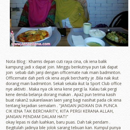
Nota Blog : Khamis depan cuti raya cina, cik iena balik
kampung jadi x dapat join. Minggu berikutnya pun tak dapat
join sebab dah janji dengan officemate nak main badminton.
Officemate dah perli cik iena asyik bercharity je .Bila nak ikut
dorang main badminton. Sekali sekala ikut la Sport Club office
nye aktiviti . Maka nya cik iena kene pergi la. Kalau tak pergi
kene denda belanja dorang makan . Apa2 pun terima kasih
buat rakan2 sukarelawan laen yang bagi nasihat pada cik iena
tentang kejadian semalam . "JANGAN JADIKAN DIA PUNCA
CIK IENA TAK BERCHARITY, KITA PERGI KERANA ALLAH,
JANGAN PENDAM DALAM HATI"
okay lepas ni dah luahkan, baru puas. Dah tak pendam .
Begitulah jadinya bile jolok sarang tebuan kan. Kumpul punya