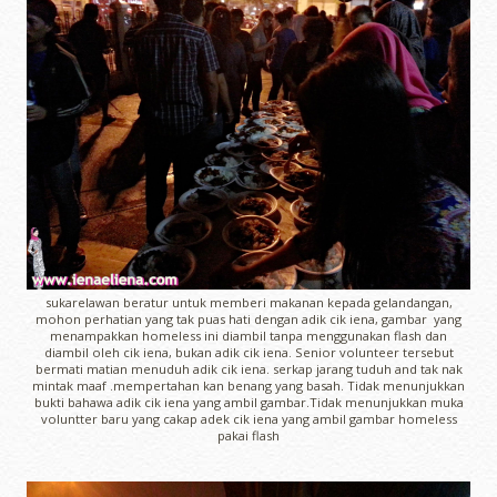
sukarelawan beratur untuk memberi makanan kepada gelandangan,
mohon perhatian yang tak puas hati dengan adik cik iena, gambar yang
menampakkan homeless ini diambil tanpa menggunakan flash dan
diambil oleh cik iena, bukan adik cik iena. Senior volunteer tersebut
bermati matian menuduh adik cik iena. serkap jarang tuduh and tak nak
mintak maaf .mempertahan kan benang yang basah. Tidak menunjukkan
bukti bahawa adik cik iena yang ambil gambar.Tidak menunjukkan muka
voluntter baru yang cakap adek cik iena yang ambil gambar homeless
pakai flash