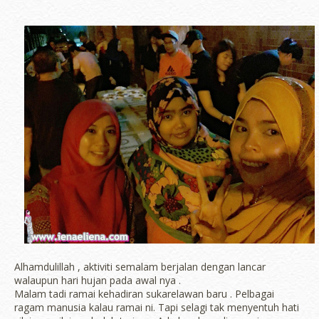
Alhamdulillah , aktiviti semalam berjalan dengan lancar
walaupun hari hujan pada awal nya .
Malam tadi ramai kehadiran sukarelawan baru . Pelbagai
ragam manusia kalau ramai ni. Tapi selagi tak menyentuh hati