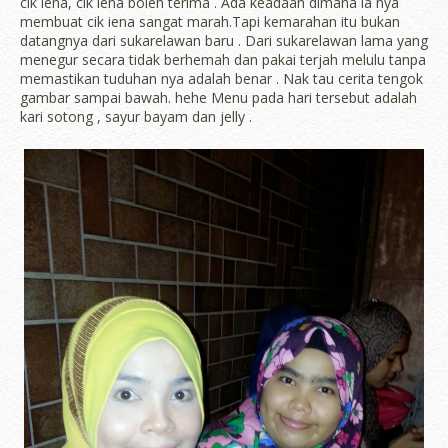
cik iena, cik iena boleh terima . Ada keadaan dimana ia nya
membuat cik iena sangat marah.Tapi kemarahan itu bukan
datangnya dari sukarelawan baru . Dari sukarelawan lama yang
menegur secara tidak berhemah dan pakai terjah melulu tanpa
memastikan tuduhan nya adalah benar . Nak tau cerita tengok
gambar sampai bawah. hehe Menu pada hari tersebut adalah
kari sotong , sayur bayam dan jelly .