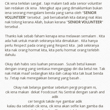
Cik iena terkilan sangat . tapi malam tadi ada senior voluntter
lain redakan cik iena . Mengikut apa yang dimaklumkan bukan
iena seorang mengalami benda yang sama oleh "
SENIOR
VOLUNTEER
" tersebut . Jadi bersabarlah kita datang niat iklas
nak tolong kerana Allah, bukan kerana "
SENIOR VOLUNTEER
"
tersebut .
Thanks kak sebab faham kenapa iena melawan semalam . Kita
ada hak untuk marah sekiranya kita dimalukan . Kita hanya
perlu Respect pada orang yang Respect kita . Jadi sekiranya
kita nak orang hormat kita, kita perlu hormat orang terlebih
dahulu.
Okay dah habis sesi luahan perasaan . Susah betul kawan
dengan orang yang sentiasa menganggap diri dia betul nie. Tak
nak mitak maaf sedangkan kita dah cakap kita tak buat benda
tu .Tetap nak menegakkan benang yang basah .
Okay nak belanja gambar sebelum pergi program ni,
cik iena makan dekat Foodcourt Nu Sentral dengan sarah and
adik
cer tengok takde nye gambar adik
kalau dia sebelah cik iena, cik iena akan selfie kan gamba dia