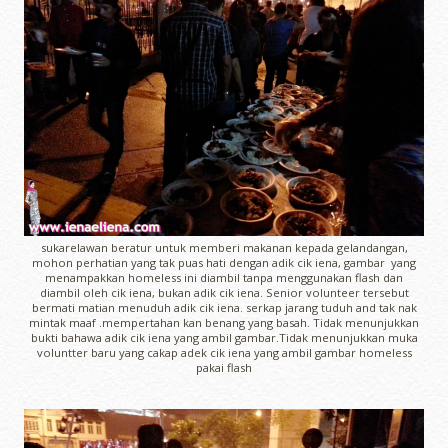
sukarelawan beratur untuk memberi makanan kepada gelandangan,
mohon perhatian yang tak puas hati dengan adik cik iena, gambar yang
menampakkan homeless ini diambil tanpa menggunakan flash dan
diambil oleh cik iena, bukan adik cik iena. Senior volunteer tersebut
bermati matian menuduh adik cik iena. serkap jarang tuduh and tak nak
mintak maaf .mempertahan kan benang yang basah. Tidak menunjukkan
bukti bahawa adik cik iena yang ambil gambar.Tidak menunjukkan muka
voluntter baru yang cakap adek cik iena yang ambil gambar homeless
pakai flash