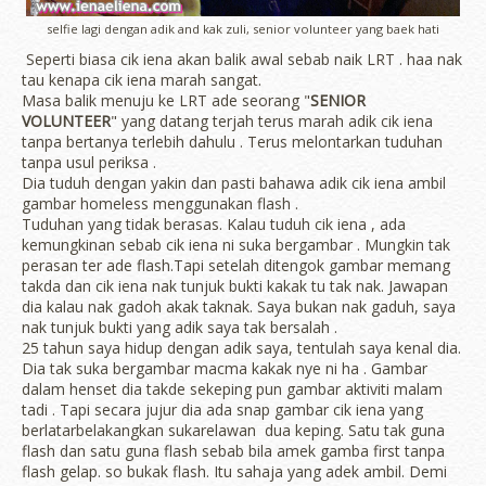
selfie lagi dengan adik and kak zuli, senior volunteer yang baek hati
Seperti biasa cik iena akan balik awal sebab naik LRT . haa nak
tau kenapa cik iena marah sangat.
Masa balik menuju ke LRT ade seorang "
SENIOR
VOLUNTEER
" yang datang terjah terus marah adik cik iena
tanpa bertanya terlebih dahulu . Terus melontarkan tuduhan
tanpa usul periksa .
Dia tuduh dengan yakin dan pasti bahawa adik cik iena ambil
gambar homeless menggunakan flash .
Tuduhan yang tidak berasas. Kalau tuduh cik iena , ada
kemungkinan sebab cik iena ni suka bergambar . Mungkin tak
perasan ter ade flash.Tapi setelah ditengok gambar memang
takda dan cik iena nak tunjuk bukti kakak tu tak nak. Jawapan
dia kalau nak gadoh akak taknak. Saya bukan nak gaduh, saya
nak tunjuk bukti yang adik saya tak bersalah .
25 tahun saya hidup dengan adik saya, tentulah saya kenal dia.
Dia tak suka bergambar macma kakak nye ni ha . Gambar
dalam henset dia takde sekeping pun gambar aktiviti malam
tadi . Tapi secara jujur dia ada snap gambar cik iena yang
berlatarbelakangkan sukarelawan dua keping. Satu tak guna
flash dan satu guna flash sebab bila amek gamba first tanpa
flash gelap. so bukak flash. Itu sahaja yang adek ambil. Demi