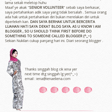
lama sekali meletop huhu
Maaf ye akak "
SENIOR VOLUNTEER
" sebab saya berkasar,
saya pertahankan adik saya yang tidak bersalah . Semua orang
ada hak untuk pertahankan diri bukan merelakan diri untuk
diperlekeh kan.
DAN SAYA BERHAK UNTUK BERCERITA
LUAHAN HATI SAYA DEKAT BLOG SAYA. AS U KNOW I AM
BLOGGER , SO U SHOULD THINK FIRST BEFORE DO
SOMETHING TO SOMEONE CALLED BLOGGER (^_~)
Sekian Nukilan cukup panjang hari ini. Diari seorang blogger .
Thanks singgah blog cik iena yer
next time dtg singgah lg yer(^_~)
email : iena@ienaeliena.com