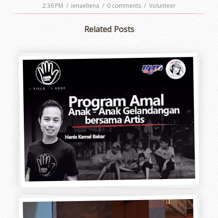
2:36 PM
/
ienaeliena
/
0 comments
/
Volunteer
Related Posts